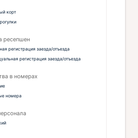
ый корт
рогулки
а ресепшен
ная регистрация заезда/отъезда
уальная регистрация заезда/отъезда
тва в номерах
ие
ые номера
персонала
кий