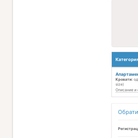
Категори
Апартамен
Кровати:
од
size)
Описание и 
Обрати
Регистрац