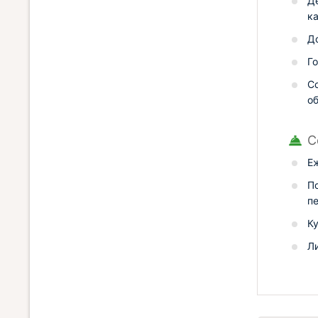
Д
ка
Д
Го
С
о
С
Е
П
п
К
Л