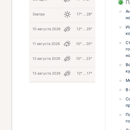
П
А
Завтра
17° … 28°
н
И
10 августа 2026
12° … 25°
к
Ст
11 августа 2026
10° … 20°
г
н
12 августа 2026
10° … 23°
В
к
13 августа 2026
12° … 17°
М
В 
С
п
П
го