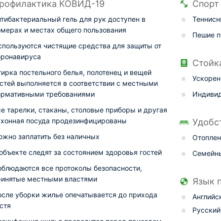
рофилактика КОВИД-19
Спорт
нтибактериальный гель для рук доступен в
Теннисн
омерах и местах общего пользования
Пешие п
спользуются чистящие средства для защиты от
оронавируса
Стойк
ирка постельного белья, полотенец и вещей
Ускорен
остей выполняется в соответствии с местными
ормативными требованиями
Индивид
се тарелки, стаканы, столовые приборы и другая
ухонная посуда продезинфицированы
Удобс
ожно заплатить без наличных
Отоплен
объекте следят за состоянием здоровья гостей
Семейн
облюдаются все протоколы безопасности,
ринятые местными властями
Язык 
осле уборки жилье опечатывается до прихода
Английс
стя
Русский