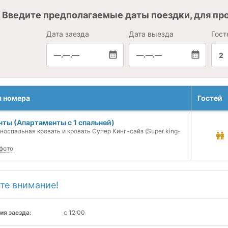
Введите предполагаемые даты поездки, для пр
Дата заезда
Дата выезда
Гост
—.—.—
—.—.—
2
я номера
Гостей
ты (Апартаменты с 1 спальней)
носпальная кровать и кровать Супер Кинг-сайз (Super king-
фото
те внимание!
ия заезда:
с 12:00