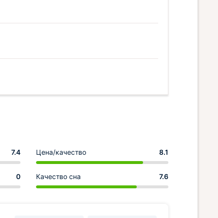
7.4
Цена/качество
8.1
0
Качество сна
7.6