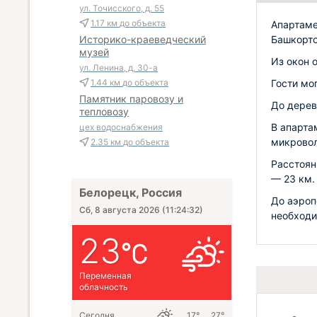
ул. Точисского, д. 55
1.17 км
до объекта
Апартаме
Башкорто
Историко-краеведческий
музей
Из окон 
ул. Ленина, д. 30-а
Гости мо
1.44 км
до объекта
Памятник паровозу и
До дерев
тепловозу
В апарта
цех водоснабжения
микровол
2.35 км
до объекта
Расстоян
— 23 км.
Белорецк, Россия
До аэроп
Сб, 8 августа 2026
(
11:24:33
)
необходи
23
Переменная
облачность
Сегодня
17° … 27°