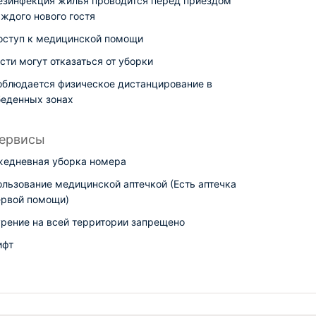
езинфекция жилья проводится перед приездом
ждого нового гостя
оступ к медицинской помощи
сти могут отказаться от уборки
облюдается физическое дистанцирование в
беденных зонах
ервисы
жедневная уборка номера
ользование медицинской аптечкой (Есть аптечка
ервой помощи)
урение на всей территории запрещено
ифт