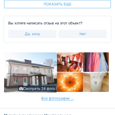
властям рекомендую задуматься. В следующий раз
ПОКАЗАТЬ ЕЩЕ
,когда будет необходимость остановлюсь в этой
гостинице.
Вы хотите написать отзыв на этот объект?
Да, хочу
Нет
Смотреть 24 фото
Все фотографии ...