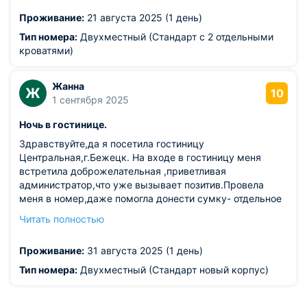
Проживание:
21 августа 2025 (1 день)
Тип номера:
Двухместный (Стандарт с 2 отдельными
кроватями)
Жанна
Ж
10
1 сентября 2025
Ночь в гостинице.
Здравствуйте,да я посетила гостиницу
Центральная,г.Бежецк. На входе в гостиницу меня
встретила доброжелательная ,приветливая
администратор,что уже вызывает позитив.Провела
меня в номер,даже помогла донести сумку- отдельное
спасибо,. Номер чистый - спасибо техперсоналу. В
Читать полностью
номере есть всё необходимое - холодильник, чайник,
микроволновая печь,,посуда, да телевизор тоже есть.
Проживание:
31 августа 2025 (1 день)
Постельное белье, полотенца чистые,
выглаженные,приятно было пользоваться и отдыхать.На
Тип номера:
Двухместный (Стандарт новый корпус)
удивление в гостинице чистая вода,в г.Бежецк вода
вообще имеет неприятный запах и цвет, местным