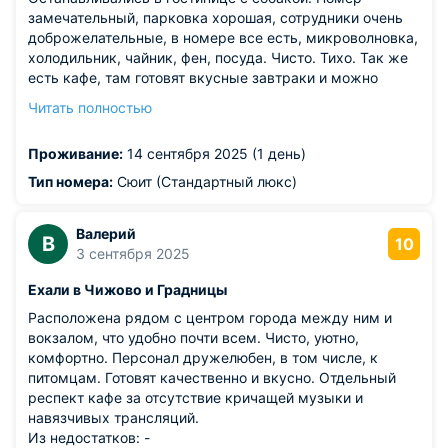
замечательный, парковка хорошая, сотрудники очень
доброжелательные, в номере все есть, микроволновка,
холодильник, чайник, фен, посуда. Чисто. Тихо. Так же
есть кафе, там готовят вкусные завтраки и можно
поужинать. Спасибо девушкам на ресепшене за теплый
Читать полностью
прием. Приедем еще.
Из недостатков: такого нет, все хорошо..
Проживание:
14 сентября 2025 (1 день)
Тип номера:
Сюит (Стандартный люкс)
Валерий
В
10
3 сентября 2025
Ехали в Чижово и Градницы
Расположена рядом с центром города между ним и
вокзалом, что удобно почти всем. Чисто, уютно,
комфортно. Персонал дружелюбен, в том числе, к
питомцам. Готовят качественно и вкусно. Отдельный
респект кафе за отсутствие кричащей музыки и
навязчивых трансляций.
Из недостатков: -