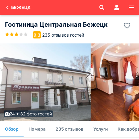
БЕЖЕЦК
Гостиница Центральная Бежецк
235 отзывов гостей
9.3
24 + 32 фото гостей
Обзор
Номера
235 отзывов
Услуги
Как добр