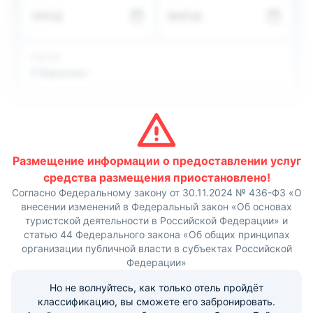
тонах, что придает уют и комфорт, и способствует
ЗАЕЗД
ВЫЕЗД
приятному времяпрепровождению. Из техники и
мебели имеется все самое необходимое для
комфортного отдыха.
По утрам сервируется сетный и вкусный завтрак.По
ГОСТИ
меню в ресторане можно заказать блюда
2
Взрослых
интернациональной кухни. В общем доступе имеются
принадлежности для барбекю, с помощью которых
можно пожарить мясо или овощи на гриле.
Проехав несколько минут можно встретить несколько
достопримечательностей и просто красивых мест.
Например: Храм Казанской иконы Божией Матери,
Драматический театр, Успенский кафедральный собор,
Размещение информации о предоставлении услуг
Городское училище им. Пушкина.
средства размещения приостановлено!
Согласно Федеральному закону от 30.11.2024 № 436-ФЗ «О
внесении изменений в Федеральный закон «Об основах
туристской деятельности в Российской Федерации» и
статью 44 Федерального закона «Об общих принципах
организации публичной власти в субъектах Российской
Федерации»
Но не волнуйтесь, как только отель пройдёт
классификацию, вы сможете его забронировать.