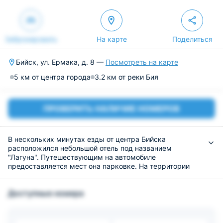
Забронировать
На карте
Поделиться
Бийск, ул. Ермака, д. 8 —
Посмотреть на карте
5 км от центра города
3.2 км от реки Бия
ПРОВЕРИТЬ НАЛИЧИЕ НОМЕРОВ
В нескольких минутах езды от центра Бийска
расположился небольшой отель под названием
"Лагуна". Путешествующим на автомобиле
предоставляется мест она парковке. На территории
всего здания доступен беспроводной доступ в
интернет. По согласованию с администратором
Доступные номера
возможно за дополнительную плату проживание с
домашними животными.
В номерах возможно проживание до шести человек.
Интерьер номеров выполнен в классических светлых