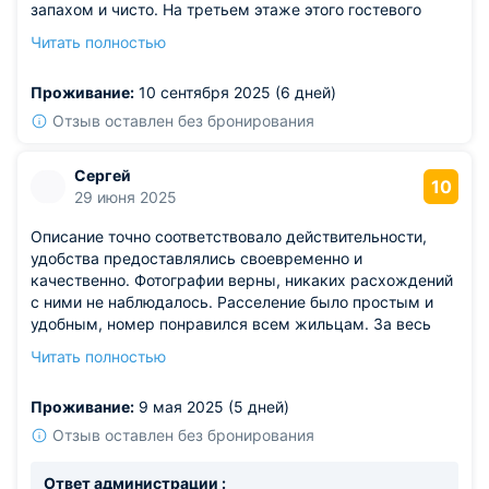
запахом и чисто. На третьем этаже этого гостевого
дома размещается коворкинг. На улице есть хороший
Читать полностью
бассейн, но к недостаткам отнесу отсутствие
растительности, из-за чего на территории в самый пик
Проживание:
10 сентября 2025 (6 дней)
жары не очень уютно.
Отзыв оставлен без бронирования
Сергей
10
29 июня 2025
Описание точно соответствовало действительности,
удобства предоставлялись своевременно и
качественно. Фотографии верны, никаких расхождений
с ними не наблюдалось. Расселение было простым и
удобным, номер понравился всем жильцам. За весь
период отдыха негативных моментов не случилось,
Читать полностью
гордимся возможностью воспользоваться вашим
обслуживанием. Большое спасибо за вашу заботу и
Проживание:
9 мая 2025 (5 дней)
внимание.
Отзыв оставлен без бронирования
Ответ администрации :