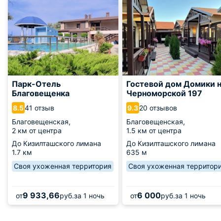
Парк-Отель
Гостевой дом Домики 
Благовещенка
Черноморской 197
41 отзыв
20 отзывов
8.5
9.3
Благовещенская,
Благовещенская,
2 км от центра
1.5 км от центра
До Кизилташского лимана
До Кизилташского лимана
1.7 км
635 м
Своя ухоженная территория
Своя ухоженная территор
9 933,66
6 000
от
руб.
за 1 ночь
от
руб.
за 1 ночь