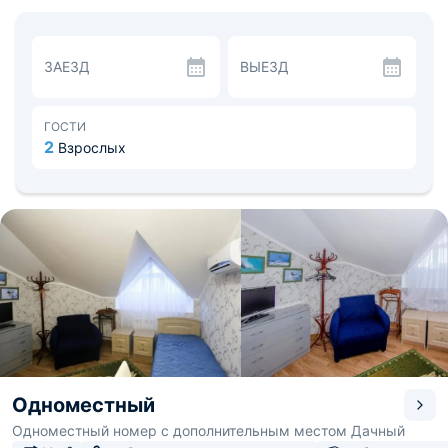
москитной сеткой. В ванной комнате, помимо туалета,
раковины, душа, также предоставляется набор
полотенец. Если нужно совместить отдых с удаленной
работой — на 3 этаже есть коворкинг с кондиционером
ЗАЕЗД
ВЫЕЗД
и wi-fi.
Внутри номера предусмотрен холодильник и
обеденный стол. Завтрак включен в стоимость
проживания.
ГОСТИ
Рядом находится Витязевский лиман, по которому
2
Взрослых
замечательно кататься на сапе. В станице находится
конный клуб, а также церковь Николая Чудотворца и
подводный грязевой вулкан «Благовещенский».
Расстояние до вокзала в Анапе — 17,7 км, а до
аэропорта — 16,6 км.
Одноместный
Одноместный номер с дополнительным местом Дачный