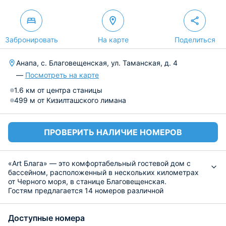
Забронировать
На карте
Поделиться
Анапа, с. Благовещенская, ул. Таманская, д. 4
—
Посмотреть на карте
1.6 км от центра станицы
499 м от Кизилташского лимана
ПРОВЕРИТЬ НАЛИЧИЕ НОМЕРОВ
«Art Блага» — это комфортабельный гостевой дом с
бассейном, расположенный в нескольких километрах
от Черного моря, в станице Благовещенская.
Гостям предлагается 14 номеров различной
вместимости: от 1 до 5 человек и оформленных в
разной тематике. Каждый из них оборудован кроватью,
Доступные номера
телевизором, постельным бельем, кондиционером,