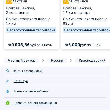
41 отзыв
20 отзывов
8.5
9.3
Благовещенская,
Благовещенская,
2 км от центра
1.5 км от центра
До Кизилташского лимана
До Кизилташского лимана
1.7 км
635 м
Своя ухоженная территория
Своя ухоженная территор
9 933,66
6 000
от
руб.
за 1 ночь
от
руб.
за 1 ночь
Частный сектор
Россия
Краснодарский к
Найти гостевой дом
Найти тур
Войти в личный кабинет
Добавить объект размещения