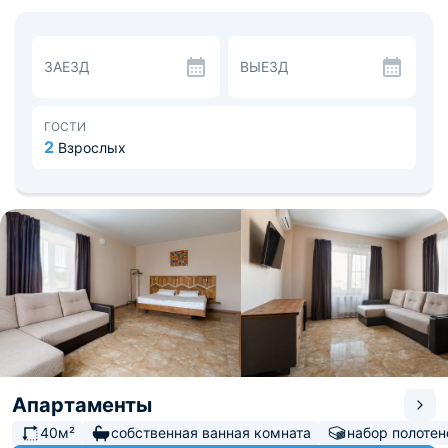
диванами, телевизорами и кондиционерами.
Отдельные санузлы совмещены душевыми.
При на территории работает уютный ресторан,
предлагающий различные блюда.
ЗАЕЗД
ВЫЕЗД
До побережья водоемов 5 минут пешком. Поблизости
есть продуктовый магазин и несколько заведений.
Аэропорт на расстоянии 19,3 км. До ж/д вокзала 19,7
км.
ГОСТИ
2
Взрослых
Апартаменты
40м²
собственная ванная комната
набор полотен