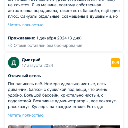
не хочется. Я на машине, поэтому собственная
автостоянка порадовала, также есть бассейн, ещё один
плюс. Санузлы отдельные, совмещены в душевыми, но
меня это не смущает. На территории есть ресторан,
Читать полностью
вполне вкусно там готовят, рядом есть где прогуляться
и что посмотреть.
Проживание:
1 декабря 2024 (3 дня)
Отзыв оставлен без бронирования
Дмитрий
Д
9.6
17 августа 2024
Отличный отель
Понравилось всё. Номера идеально чистые, есть
диванчик, балкон с сушилкой под вещи, что очень
удобно. Большой бассейн, кристально чистый, с
подсветкой. Вежливые администраторы, все покажут-
расскажут. Куллеры на каждом этаже. Есть где
погладить вещи. Большая парковка, все найдётся где
Читать полностью
поставить машину. Вернулись бы еще сюда с
удовольствием!