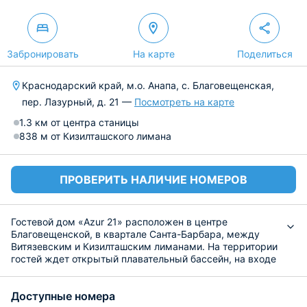
Забронировать
На карте
Поделиться
Краснодарский край, м.о. Анапа, с. Благовещенская,
пер. Лазурный, д. 21 —
Посмотреть на карте
1.3 км от центра станицы
838 м от Кизилташского лимана
ПРОВЕРИТЬ НАЛИЧИЕ НОМЕРОВ
Гостевой дом «Azur 21» расположен в центре
Благовещенской, в квартале Санта-Барбара, между
Витязевским и Кизилташским лиманами. На территории
гостей ждет открытый плавательный бассейн, на входе
круглосуточный ресепшен. Для постояльцев на
собственном транспорте предусмотрена автостоянка.
Доступные номера
Номера оснащены двуспальными кроватями и мягкими