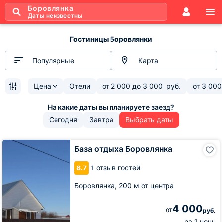
Боровлянка
Даты неизвестны
Гостиницы Боровлянки
Популярные
Карта
Цена
Отели
от
2 000
до
3 000
руб.
от
3 000
Сегодня
Завтра
Выбрать даты
База
База отдыха Боровлянка
отдыха
Боровлянка
8.7
1 отзыв гостей
Боровлянка,
200 м от центра
4 000
от
руб.
за 1 ночь