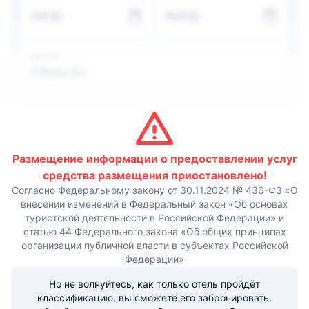
Также, можно организовать пикник или пожарить
ЗАЕЗД
ВЫЕЗД
любимые блюда на гриле или барбекю.
В зимнее время здесь популярен лыжный спорт. Также,
гости могут кататься на ватрушках и санях. В теплое
время года гости любят кататься на велосипеде или
ГОСТИ
устраивают пешие прогулки.
2
Взрослых
Одним из основных направлений отдыха на базе
является рыбалка. Для этого предоставляются услуги
егеря, в аренду можно взять моторную лодку.
После насыщенного дня посетите нашу сауну. Здесь вы
можете попариться в парной, что не только приятно, но
и полезно для здоровья: расслабляются мышцы,
улучшается кровообращение и повышается иммунитет.
Размещение информации о предоставлении услуг
В лесу можно насобирать грибов и ягод. Чистый воздух
средства размещения приостановлено!
и близость к кристально чистым водоемов сделает Ваш
Согласно Федеральному закону от 30.11.2024 № 436-ФЗ «О
отдых незабываемым.
внесении изменений в Федеральный закон «Об основах
туристской деятельности в Российской Федерации» и
статью 44 Федерального закона «Об общих принципах
организации публичной власти в субъектах Российской
Федерации»
Но не волнуйтесь, как только отель пройдёт
классификацию, вы сможете его забронировать.