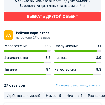
А сейчас вы можете выбрать другие
объекты
Борового
из доступных на нашем сайте.
ВЫБРАТЬ ДРУГОЙ ОБЪЕКТ
Рейтинг парк-отеля
8.9
на основе 27 отзывов
Расположение
9.3
Обслуживание
9.1
Цена/качество
8.5
Чистота
8.9
Питание
9.1
Качество сна
8.3
27 отзывов
Сначала рекомендуемые
Удобства в номере
9
Номера
5
Чистота
4
Располож