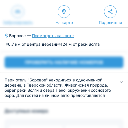
Забронировать
На карте
Поделиться
Боровое —
Посмотреть на карте
0.7 км от центра деревни
124 м от реки Волга
ПРОВЕРИТЬ НАЛИЧИЕ НОМЕРОВ
Парк отель "Боровое" находиться в одноименной
деревне, в Тверской области. Живописная природа,
берег реки Волги и озера Пено, окружении соснового
бора. Для гостей на личном авто предоставляется
парковочное место.
Для проживания гостям предоставляются уютные
Доступные номера
домики, оборудованные всем необходимым для
проживания. Ванная комната и санузел есть в каждом.
Приготовление пищи организуется самостоятельно на
оборудованных кухнях, которые есть во всех домах.