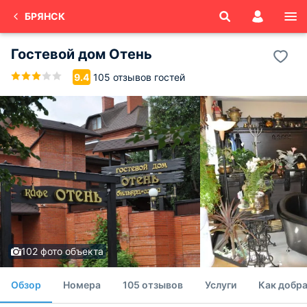
БРЯНСК
Гостевой дом Отень
105 отзывов гостей
9.4
102 фото объекта
Обзор
Номера
105 отзывов
Услуги
Как добра