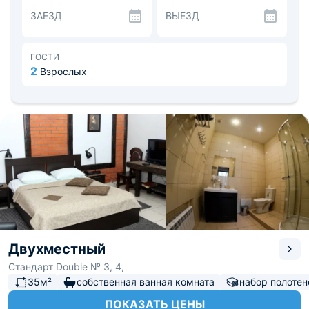
проживания, не был омрачен какими либо
ЗАЕЗД
ВЫЕЗД
недостатками. Так в каждом номере есть такие
удобства как кроватями с удобным матрасом,
современная техника и собственная ванная комната.
Тип питания Вы можете выбрать до заезда. Выбор стоит
ГОСТИ
между «без питания» и с «включенными завтраками».
2
Взрослых
Поблизости расположены литературный музей,
памятник Тютчеву, театр драмы имени Толстого и
пушки брянского арсенала.
Двухместный
Стандарт Double № 3, 4,
35м²
собственная ванная комната
набор полотен
ПОКАЗАТЬ ЦЕНЫ