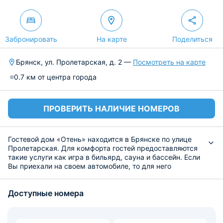
Забронировать
На карте
Поделиться
Брянск, ул. Пролетарская, д. 2 —
Посмотреть на карте
0.7 км от центра города
ПРОВЕРИТЬ НАЛИЧИЕ НОМЕРОВ
Гостевой дом «Отень» находится в Брянске по улице
Пролетарская. Для комфорта гостей предоставляются
такие услуги как игра в бильярд, сауна и бассейн. Если
Вы приехали на своем автомобиле, то для него
найдется место на парковке при отеле. По
необходимости всем постояльцам вызывают такси до
Доступные номера
любой точки города.
Номерной фонд представлен несколькими
категориями, которые укомплектованы всем
необходимым, для того, чтобы даже длительный срок