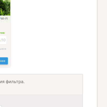
Wi-Fi
ИЧНО
4
/
10
зывов
нее
ия фильтра.