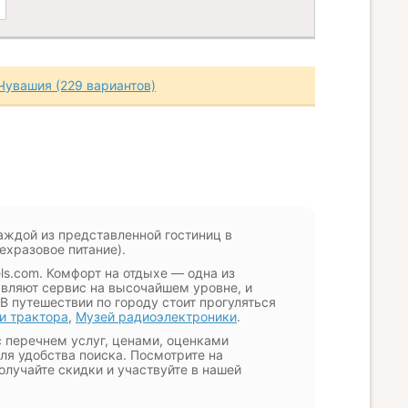
Чувашия (229 вариантов)
аждой из представленной гостиниц в
рехразовое питание).
ls.com. Комфорт на отдыхе — одна из
авляют сервис на высочайшем уровне, и
 В путешествии по городу стоит прогуляться
и трактора
,
Музей радиоэлектроники
.
 перечнем услуг, ценами, оценками
ля удобства поиска. Посмотрите на
Получайте скидки и участвуйте в нашей