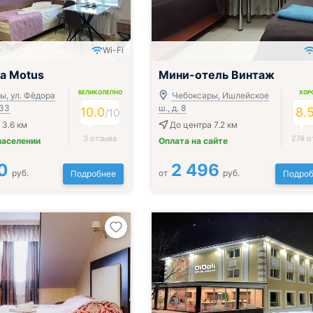
Wi-Fi
ак, обед и ужин
Включён завтрак, обед и ужин
а Motus
Мини-отель Винтаж
ВЕЛИКОЛЕПНО
ХОР
ы, ул. Фёдора
Чебоксары, Ишлейское
 33
ш., д. 8
10.0
8.
/
10
 3.6 км
До центра 7.2 км
3 отзыва
274 о
заселении
Оплата на сайте
0
2 496
руб.
от
руб.
Подробнее
Подроб