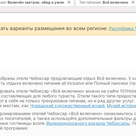
ния:
Включён завтрак, обед и ужин
Тип питания:
Всё включено
ать варианты размещения во всем регионе:
Республика 
обраны отели Чебоксар предлагающие отдых Всё включено. У к
ть отдыха включено питание all inclusive или Полный пансион (т
ровать отели Чебоксар «Всё включено» можно на сайте 101Hote
составляющих для любого туриста. Отели такого типа предост
т в себя не только трехразовое питание, но и ряд других услуг.
м местам, как
Чувашский художественный музей
,
Музей истори
ронированием отелей Чебоксар «Всё включено» ознакомьтесь с
х посетителей, а также используйте дополнительные фильтры д
ные гостиницы возле
Железнодорожного вокзала Чебоксары
. 
ой программе.