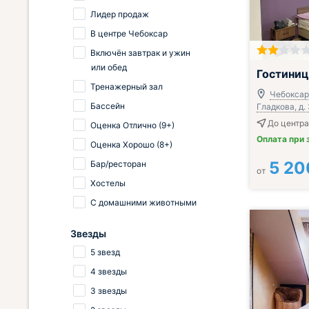
Лидер продаж
В центре Чебоксар
Включён завтрак и ужин
или обед
Включён завтр
Гостиниц
Тренажерный зал
Чебоксар
Бассейн
Гладкова, д.
До центра
Оценка Отлично (9+)
Оплата при 
Оценка Хорошо (8+)
5 20
Бар/ресторан
от
Хостелы
С домашними животными
Звезды
5 звезд
4 звезды
3 звезды