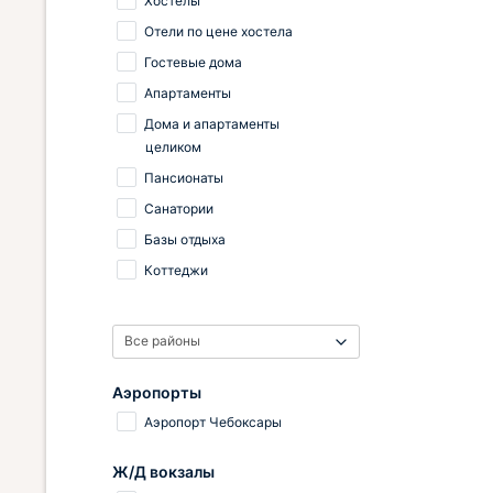
Хостелы
инфраструктура в шаговой
Отели по цене хостела
доступности. Нам все
понравилось, вернемся сюда
Гостевые дома
снова.
Апартаменты
Дома и апартаменты
целиком
Пансионаты
Санатории
Базы отдыха
Коттеджи
Все районы
Аэропорты
Аэропорт Чебоксары
Ж/Д вокзалы