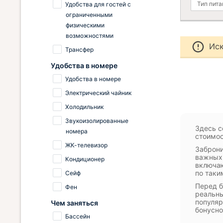
Тип пита
Удобства для гостей с
ограниченными
физическими
возможностями
Иск
Трансфер
Удобства в номере
Удобства в номере
Электрический чайник
Холодильник
Звукоизолированные
Здесь с
номера
стоимос
ЖК-телевизор
Заброни
важных 
Кондиционер
включаю
по таки
Сейф
Перед б
Фен
реальны
популяр
Чем заняться
бонусн
Бассейн