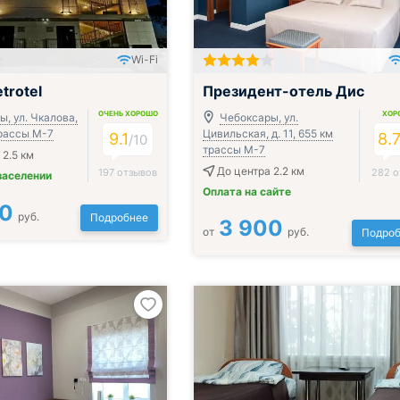
Wi-Fi
ак, обед и ужин
Включён завтрак, обед и ужин
trotel
Президент-отель Дис
ОЧЕНЬ ХОРОШО
ХОР
, ул. Чкалова,
Чебоксары, ул.
 трассы М-7
Цивильская, д. 11, 655 км
9.1
8.
/
10
трассы М-7
 2.5 км
До центра 2.2 км
197 отзывов
282 о
заселении
Оплата на сайте
00
руб.
Подробнее
3 900
от
руб.
Подроб