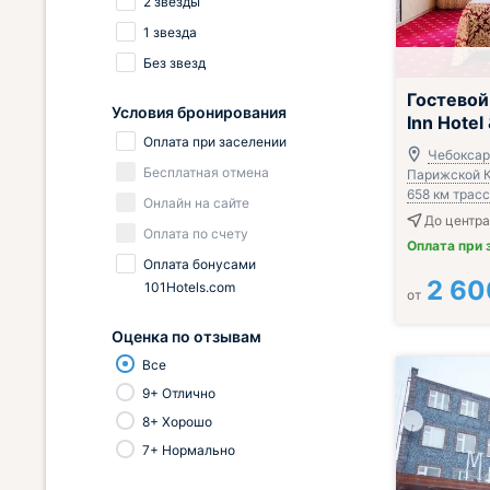
2 звезды
1 звезда
Без звезд
Всё включено
Гостевой
Условия бронирования
Inn Hotel
Оплата при заселении
Чебоксары
Бесплатная отмена
Парижской К
658 км трас
Онлайн на сайте
До центра
Оплата по счету
Оплата при 
Оплата бонусами
2 60
101Hotels.com
от
Оценка по отзывам
Все
9+ Отлично
8+ Хорошо
7+ Нормально