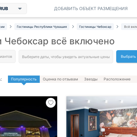
RUB
ДОБАВИТЬ ОБЪЕКТ РАЗМЕЩЕНИЯ
сии
Гостиницы Республики Чувашия
Гостиницы Чебоксар
Всё вкл
 Чебоксар всё включено
Выбрать
:
Популярность
Оценка по отзывам
Звезды
Расположение