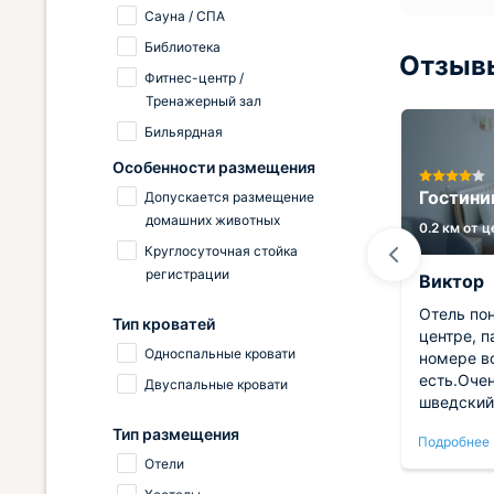
Сауна / СПА
Библиотека
Отзывы
Фитнес-центр /
Тренажерный зал
Бильярдная
Особенности размещения
Президент-отель Дис
Гостини
Допускается размещение
домашних животных
2.2 км от центра
0.2 км от 
Круглосуточная стойка
регистрации
Анатолий
Виктор
.
Хороший отель, до вокзала
Отель по
Тип кроватей
е
совсем не далеко, добрались
центре, п
Односпальные кровати
быстро. Номер чистый и уютный,
номере в
внутри есть кондиционер и
есть.Оче
Двуспальные кровати
ра в
балкон. Цены доступные, а
шведский 
р
персонал очень приветливый. При
ланч отл
Тип размещения
Подробнее
Подробнее
отеле работает отличный
Отели
рсонал
ресторан, кормят вкусно.
й. Всё
Расположение удобное, вся