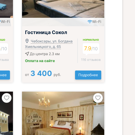
Wi-Fi
Wi-Fi
Включён завтрак, обед и ужин
Гостиница Сокол
ОШО
НОРМАЛЬНО
Чебоксары, ул. Богдана
Хмельницкого, д. 65
5
7.9
/
10
/
10
До центра 2.3 км
тзыва
116 отзывов
Оплата на сайте
3 400
от
руб.
нее
Подробнее