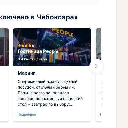
ключено в Чебоксарах
Апартамент
комфортног
недалеко от
Гостиница People
ул.Радужна
3.4 км от центра
2 км от центра
Марина
Оксана
Современный номер с кухней,
Всё очень ст
посудой, стульями барными.
инстаграмно,
Больше всего понравился
своем месте.
завтрак: полноценный шведский
красивые бок
стол + завтрак по выбору:
посуду, устр
французский, английский,
ужин. Отдель
Подробнее
Подробнее
тайский, ... еще 10 вариантов.
огромный тел
Несколько алкогольных напитков.
на фильм. На 
Прямо около отеля Магнит,
и всё для гот