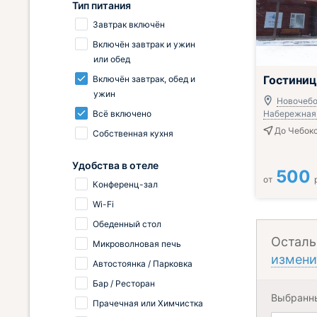
Тип питания
Завтрак включён
Включён завтрак и ужин
или обед
Включён завтр
Гостиниц
Включён завтрак, обед и
ужин
Новочебок
Всё включено
Набережная,
До Чебокс
Собственная кухня
Удобства в отеле
500
от
Конференц-зал
Wi-Fi
Обеденный стол
Осталь
Микроволновая печь
измени
Автостоянка / Парковка
Бар / Ресторан
Выбранн
Прачечная или Химчистка