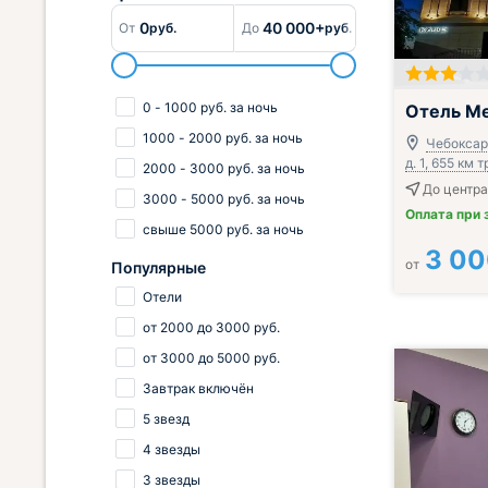
0
40 000+
От
руб.
До
руб.
Включён завтр
0
-
1000
руб.
за ночь
Отель Me
1000
-
2000
руб.
за ночь
Чебоксары
д. 1, 655 км
2000
-
3000
руб.
за ночь
До центра
3000
-
5000
руб.
за ночь
Оплата при 
свыше
5000
руб.
за ночь
3 0
от
Популярные
Отели
от
2000
до
3000
руб.
от
3000
до
5000
руб.
Завтрак включён
5 звезд
4 звезды
3 звезды