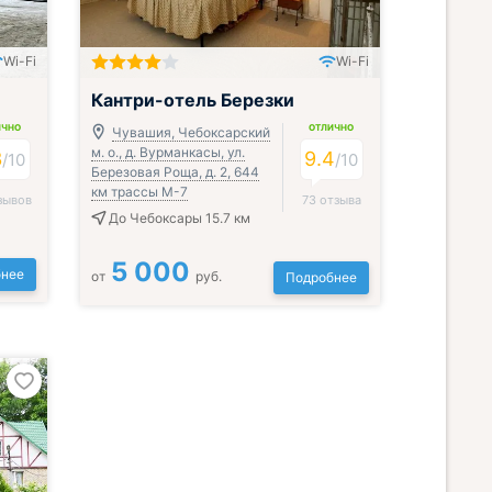
Wi-Fi
Wi-Fi
Всё включено
Кантри-отель Березки
ИЧНО
ОТЛИЧНО
Чувашия, Чебоксарский
м. о., д. Вурманкасы, ул.
3
9.4
/
10
/
10
Березовая Роща, д. 2, 644
км трассы М-7
зывов
73 отзыва
До Чебоксары 15.7 км
5 000
нее
от
руб.
Подробнее