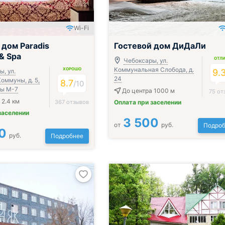
Wi-Fi
Всё включено
 дом Paradis
Гостевой дом ДиДаЛи
 & Spa
ОТЛ
Чебоксары, ул.
Коммунальная Слобода, д.
ХОРОШО
, ул.
9.
24
оммуны, д. 5,
8.7
/
10
сы М-7
До центра 1000 м
75 от
 2.4 км
367 отзывов
Оплата при заселении
заселении
3 500
от
руб.
Подроб
0
руб.
Подробнее