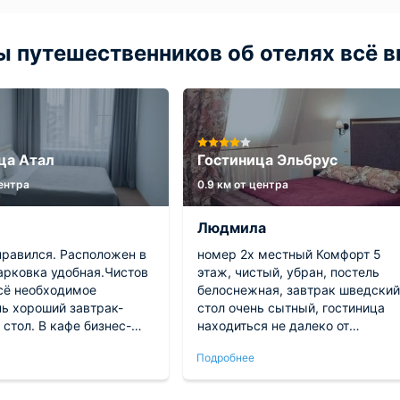
 путешественников об отелях всё в
ца Атал
Гостиница Эльбрус
центра
0.9 км от центра
Людмила
нравился. Расположен в
номер 2х местный Комфорт 5
арковка удобная.Чистов
этаж, чистый, убран, постель
сё необходимое
белоснежная, завтрак шведский
нь хороший завтрак-
стол очень сытный, гостиница
стол. В кафе бизнес-
находиться не далеко от
ичный. Рекомендую.
набережной минут 15 ходьбы.
Подробнее