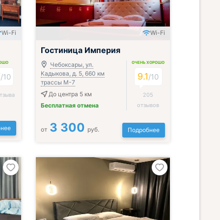
Wi-Fi
Wi-Fi
Включён завтрак, обед и ужин
Гостиница Империя
ОШО
ОЧЕНЬ ХОРОШО
Чебоксары, ул.
Кадыкова, д. 5, 660 км
7
9.1
/
10
/
10
трассы М-7
До центра 5 км
тзыва
205
Бесплатная отмена
отзывов
3 300
нее
от
руб.
Подробнее