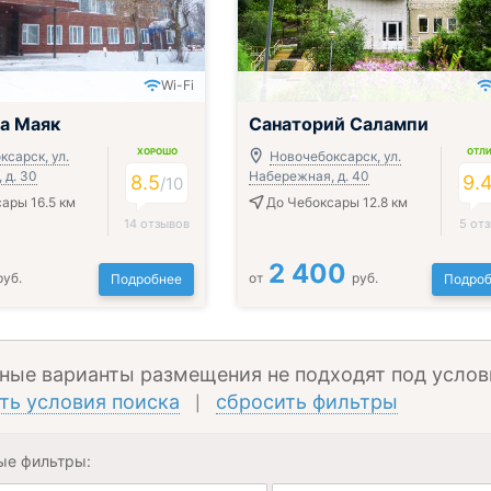
Wi-Fi
ак, обед и ужин
Всё включено
а Маяк
Санаторий Салампи
ХОРОШО
ОТЛ
сарск, ул.
Новочебоксарск, ул.
 д. 30
Набережная, д. 40
8.5
9.
/
10
ары 16.5 км
До Чебоксары 12.8 км
14 отзывов
5 от
2 400
руб.
от
руб.
Подробнее
Подроб
ные варианты размещения не подходят под услов
ть условия поиска
сбросить фильтры
|
ые фильтры: