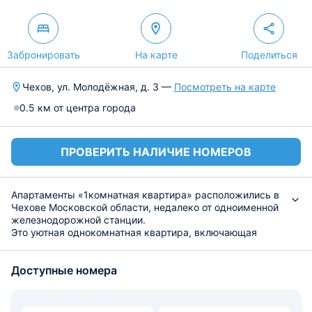
Забронировать
На карте
Поделиться
Чехов, ул. Молодёжная, д. 3 —
Посмотреть на карте
0.5 км от центра города
ПРОВЕРИТЬ НАЛИЧИЕ НОМЕРОВ
Апартаменты «1комнатная квартира» расположились в
Чехове Московской области, недалеко от одноименной
железнодорожной станции.
Это уютная однокомнатная квартира, включающая
диван, двуспальную кровать, бесплатный Wi-Fi,
телевизор с онлайн-кинотеатром, совмещенный
Доступные номера
санузел, где стоит стиральная машина. Предусмотрен
комплект чистого постельного белья и полотенец.
На кухне есть все необходимое, чтобы комфортно
позавтракать или приготовить ужин: газовая плита с