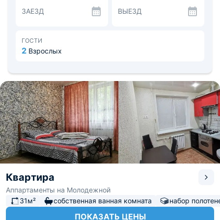
духовым шкафом, электрический чайник, холодильник,
ЗАЕЗД
ВЫЕЗД
посуда и микроволновая печь. Рядом с домом работают
кофейни, рестораны и продуктовые магазины.
Благодаря локации в центре, не составит труда и
большого времени прогуляться до Городского парка
ГОСТИ
культуры и отдыха, Набережной реки Теребенка, Музея
2
Взрослых
памяти Лопасненского края и других интересных мест.
Расстояние до Чеховского ж/д вокзала — 1,65 км, до
аэропорта Домодедово — 55 км.
Квартира
Аппартаменты на Молодежной
31м²
собственная ванная комната
набор полотен
ПОКАЗАТЬ ЦЕНЫ