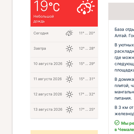
19
Небольшой
дождь
База отд
Сегодня
11° … 20°
Алтай. Г
В уютных
Завтра
12° … 28°
раскладн
где можн
следующи
10 августа 2026
15° … 29°
площадка
В домика
11 августа 2026
15° … 31°
плитой, 
мангальн
12 августа 2026
17° … 32°
питания.
В 3 км о
13 августа 2026
17° … 25°
железнод
Мы ре
в Чемале