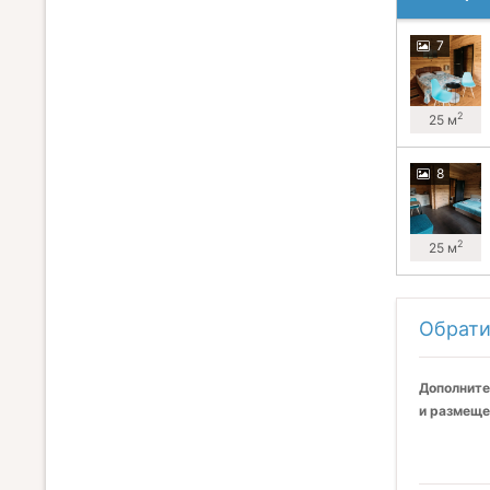
7
2
25 м
8
2
25 м
Обрати
Дополните
и размеще