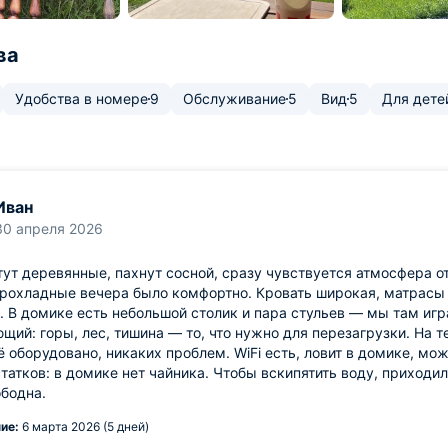
ва
Удобства в номере
9
Обслуживание
5
Вид
5
Для дете
Иван
30 апреля 2026
ут деревянные, пахнут сосной, сразу чувствуется атмосфера от
рохладные вечера было комфортно. Кровать широкая, матрасы у
. В домике есть небольшой столик и пара стульев — мы там игр
щий: горы, лес, тишина — то, что нужно для перезагрузки. На 
ё оборудовано, никаких проблем. WiFi есть, ловит в домике, м
татков: в домике нет чайника. Чтобы вскипятить воду, приходил
бодна.
ие:
6 марта 2026 (5 дней)