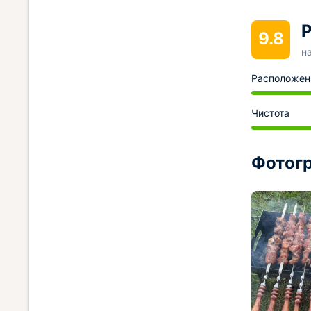
Р
9.8
н
Расположен
Чистота
Фотогр