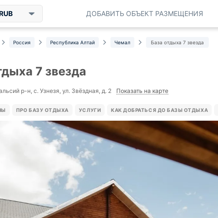
RUB
ДОБАВИТЬ ОБЪЕКТ РАЗМЕЩЕНИЯ
Россия
Республика Алтай
Чемал
База отдыха 7 звезда
тдыха 7 звезда
Показать на карте
льсий р-н, с. Узнезя, ул. Звёздная, д. 2
НЫ
ПРО БАЗУ ОТДЫХА
УСЛУГИ
КАК ДОБРАТЬСЯ ДО БАЗЫ ОТДЫХА