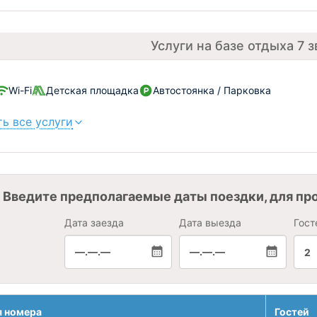
Услуги на базе отдыха 7 
Wi-Fi
Детская площадка
Автостоянка / Парковка
ь все услуги
Введите предполагаемые даты поездки, для пр
Дата заезда
Дата выезда
Гост
—.—.—
—.—.—
2
я номера
Гостей