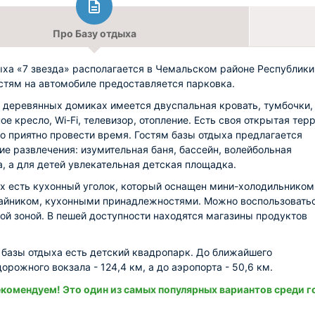
Про Базу отдыха
ыха «7 звезда» располагается в Чемальском районе Республики
остям на автомобиле предоставляется парковка.
 деревянных домиках имеется двуспальная кровать, тумбочки,
ое кресло, Wi-Fi, телевизор, отопление. Есть своя открытая тер
о приятно провести время. Гостям базы отдыха предлагается
е развлечения: изумительная баня, бассейн, волейбольная
, а для детей увлекательная детская площадка.
х есть кухонный уголок, который оснащен мини-холодильником
чайником, кухонными принадлежностями. Можно воспользовать
ой зоной. В пешей доступности находятся магазины продуктов
т базы отдыха есть детский квадропарк. До ближайшего
орожного вокзала - 124,4 км, а до аэропорта - 50,6 км.
комендуем! Это один из самых популярных вариантов среди г