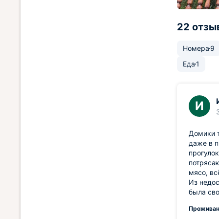
22 отзы
Номера
9
Еда
1
И
Домики т
даже в п
прогулок
потрясаю
мясо, вс
Из недос
была сво
Проживан