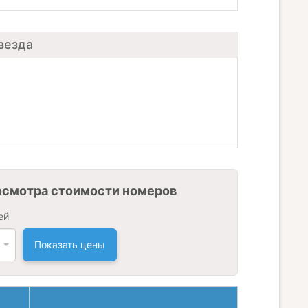
звезда
осмотра стоимости номеров
ей
Показать цены