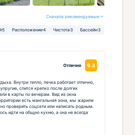
Сначала рекомендуемые
й
5
Расположение
4
Чистота
3
Бассейн
3
9.3
Отлично
дыха. Внутри тепло, печка работает отлично,
пругие, спится крепко после долгих
али в карты по вечерам. Вид из окна
территории есть мангальная зона, мы жарили
ожно проверить соцсети или написать родным.
ось идти на общую кухню, а она не всегда