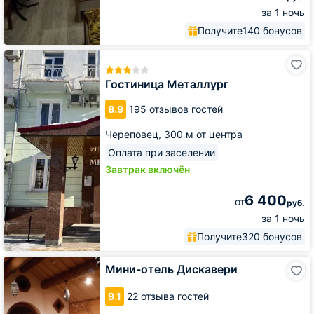
за 1 ночь
Получите
140 бонусов
Гостиница
Металлург
Гостиница Металлург
8.9
195 отзывов гостей
Череповец,
300 м от центра
Оплата при заселении
Завтрак включён
6 400
от
руб.
за 1 ночь
Получите
320 бонусов
Мини-
Мини-отель Дискавери
отель
Дискавери
9.1
22 отзыва гостей