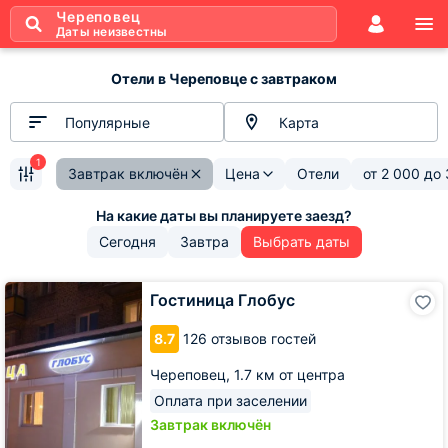
Череповец
Даты неизвестны
Отели в Череповце с завтраком
Популярные
Карта
1
Завтрак включён
Цена
Отели
от
2 000
до
Сегодня
Завтра
Выбрать даты
Гостиница
Гостиница Глобус
Глобус
8.7
126 отзывов гостей
Череповец,
1.7 км от центра
Оплата при заселении
Завтрак включён