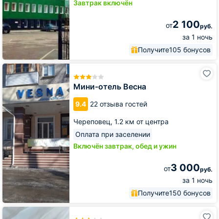
Завтрак включён
2 100
от
руб.
за 1 ночь
Получите
105 бонусов
Мини-
отель
Весна
Мини-отель Весна
9.4
22 отзыва гостей
Череповец,
1.2 км от центра
Оплата при заселении
Включён завтрак, обед и ужин
3 000
от
руб.
за 1 ночь
Получите
150 бонусов
Гостиница