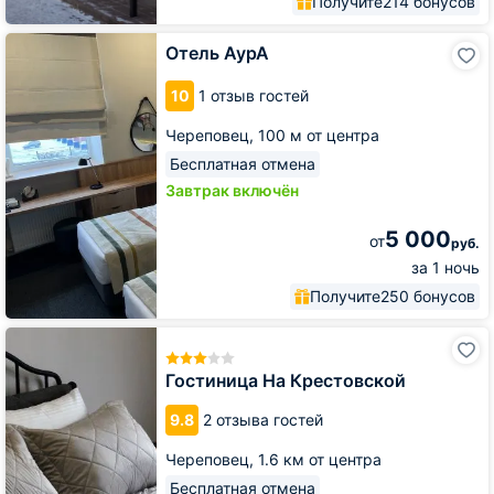
Получите
214 бонусов
Отель
Отель АурА
АурА
10
1 отзыв гостей
Череповец,
100 м от центра
Бесплатная отмена
Завтрак включён
5 000
от
руб.
за 1 ночь
Получите
250 бонусов
Гостиница
На
Крестовской
Гостиница На Крестовской
9.8
2 отзыва гостей
Череповец,
1.6 км от центра
Бесплатная отмена