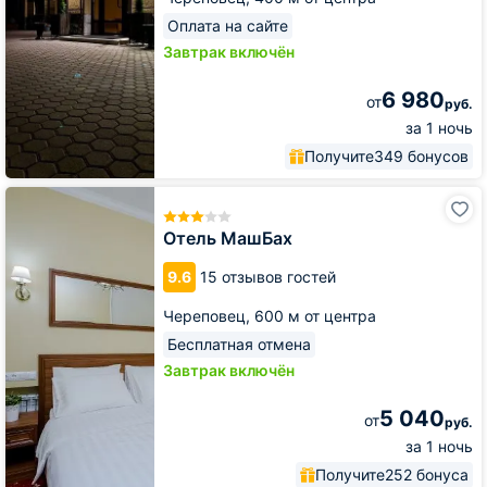
Оплата на сайте
Завтрак включён
6 980
от
руб.
за 1 ночь
Получите
349 бонусов
Отель
МашБах
Отель МашБах
9.6
15 отзывов гостей
Череповец,
600 м от центра
Бесплатная отмена
Завтрак включён
5 040
от
руб.
за 1 ночь
Получите
252 бонуса