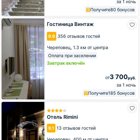
за 1 ночь
Получите
80 бонусов
Гостиница
Гостиница Винтаж
Винтаж
9.6
356 отзывов гостей
Череповец,
1.3 км от центра
Оплата при заселении
Завтрак включён
3 700
от
руб.
за 1 ночь
Получите
185 бонусов
Отель
Rimini
Отель Rimini
9.1
13 отзывов гостей
Череповец,
400 м от центра