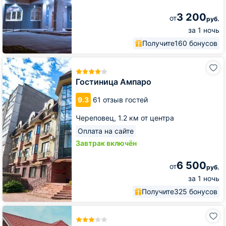
3 200
от
руб.
за 1 ночь
Получите
160 бонусов
Гостиница
Ампаро
Гостиница Ампаро
9.3
61 отзыв гостей
Череповец,
1.2 км от центра
Оплата на сайте
Завтрак включён
6 500
от
руб.
за 1 ночь
Получите
325 бонусов
Гостиница
Визит