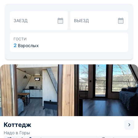
оформленных в стиле A-frame. Снаружи каждый
оборудован своей террасой с красивым видом,
беседкой и барбекю зоной. Внутри имеется бытовая
техника, спальные места и душ.
ЗАЕЗД
ВЫЕЗД
Есть мини-кухня с необходимыми приборами.
Поблизости находится кафе с национальными блюдами.
Среди популярных мест: Кавказский Заповедник,
горячие источники, водопады. Расстояние до аэропорта
ГОСТИ
- 122,6 км, до железнодорожного вокзала - 44,2 км.
2
Взрослых
Коттедж
Надо в Горы