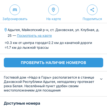
Забронировать
На карте
Поделиться
Адыгея, Майкопский р-н, ст. Даховская, ул. Клубная, д.
25 —
Посмотреть на карте
0.3 км от центра города
2.2 км до канатной дороги
1.7 км до лыжной трассы
ПРОВЕРИТЬ НАЛИЧИЕ НОМЕРОВ
Гостевой дом «Надо в Горы» располагается в станице
Даховской Республики Адыгея, неподалеку протекает
река Белая. Населённый пункт удобен своим
местоположением для посещения
достопримечательностей Адыгеи.
Провести свое путешествие в горах и отдохнуть
Доступные номера
предлагается в современных уютных домиках,