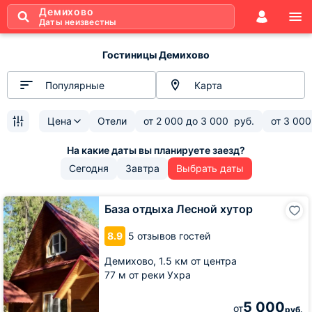
Демихово
Даты неизвестны
Гостиницы Демихово
Популярные
Карта
Цена
Отели
от
2 000
до
3 000
руб.
от
3 000
Сегодня
Завтра
Выбрать даты
База
База отдыха Лесной хутор
отдыха
Лесной
8.9
5 отзывов гостей
хутор
Демихово,
1.5 км от центра
77 м от реки Ухра
5 000
от
руб.