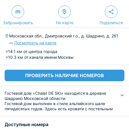
Забронировать
На карте
Поделиться
Московская обл., Дмитровский г.о., д. Шадрино, д. 261
—
Посмотреть на карте
14.1 км от центра города
10.3 км от канала имени Москвы
ПРОВЕРИТЬ НАЛИЧИЕ НОМЕРОВ
Гостевой дом «Chalet DE SKI» находится в деревне
Шадрино Московской области.
Гостевой дом выполнен в стиле альпийского шале
пятидесятых годов. Здесь есть кровати с постельным
бельем, прикроватные лампы, рабочее место и
интернет, а также телевизор с онлайн-кинотеатрами.
Доступные номера
Установлена сплит-система, а кроме нее очиститель и