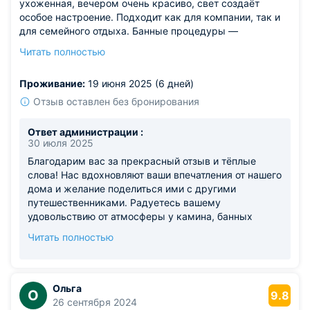
ухоженная, вечером очень красиво, свет создаёт
особое настроение. Подходит как для компании, так и
для семейного отдыха. Банные процедуры —
отдельный кайф, парилка прогревается быстро. Внутри
Читать полностью
просторно, и в то же время по-домашнему тепло. До
горнолыжных склонов недалеко, что оказалось
Проживание:
19 июня 2025 (6 дней)
приятным бонусом. Всё сделано со вкусом и заботой о
гостях.
Отзыв оставлен без бронирования
Из недостатков: из кухни доносятся запахи — вытяжка
справляется не идеально.
Ответ администрации :
30 июля 2025
Благодарим вас за прекрасный отзыв и тёплые
слова! Нас вдохновляют ваши впечатления от нашего
дома и желание поделиться ими с другими
путешественниками. Радуетесь вашему
удовольствию от атмосферы у камина, банных
процедур и живописной территории. Важно, что
Читать полностью
пространство подходит и для больших компаний, и
для семей с детьми. Близость к горнолыжным
склонам добавляет дополнительный шарм зимнему
отдыху. Насчёт вашей рекомендации по вытяжке —
Ольга
О
9.8
примем её к сведению и обязательно улучшим этот
26 сентября 2024