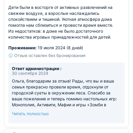
аспект для большего комфорта будущих гостей.
Дети были в восторге от активных развлечений на
Здорово, что вы почувствовали нашу заботу и вкус в
свежем воздухе, а взрослые наслаждались
оформлении дома. Будем рады снова увидеть вас и
спокойствием и тишиной. Уютная атмосфера дома
провести очередной запоминающийся отдых!
помогла нам сблизиться и провести время вместе.
Из недостатков: в доме не было достаточного
количества игровых принадлежностей для детей.
Проживание:
19 июля 2024 (8 дней)
Отзыв оставлен без бронирования
Ответ администрации :
30 сентября 2024
Ольга, благодарим за отзыв! Рады, что вы и ваша
семья прекрасно провели время, отдохнули от
городской суеты в окружении леса. Спасибо за
ваше пожелание и теперь помимо настольных игр:
Монополия, Активити, Мафии и игры «Зомби в
доме», а также Бамбинтона и Дартса мы подумаем,
Читать полностью
что можно еще приобрести в дом. Здорово будет,
если в следующий раз вы напишите конкретно, что
вам не хватило, и мы обязательно это приобретём.