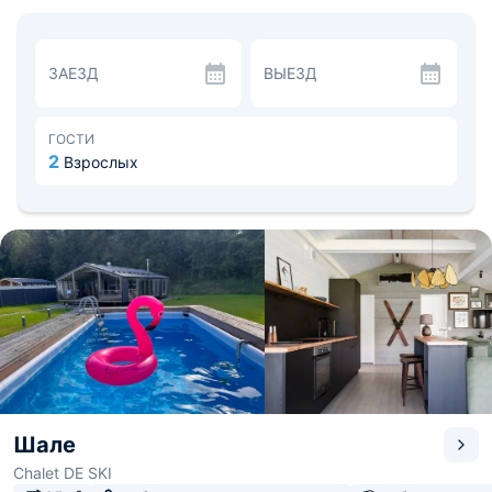
увлажнитель воздуха. В ванной комнате подготовлены
фен, стиральная машина, тапочки и средства личной
гигиены с полотенцами.
Кухня укомплектована всей необходимой бытовой
ЗАЕЗД
ВЫЕЗД
техникой и посудой, которая облегчит кулинарные
хлопоты. При желании можно устроить барбекю на
специальной площадке.
Вокруг находится прекрасный лес, поэтому
ГОСТИ
обязательно прогуляйтесь по окрестностям. Во время
2
Взрослых
зимнего сезона можно съездить на горнолыжный
курорт «Сорочаны» с потрясающими видами, которые
не оставят вас равнодушными. Расстояние до
аэропорта «Шереметьево» - 37,3 км, расстояние до
железнодорожной станции «Дмитров» - 14 км.
Шале
Chalet DE SKI