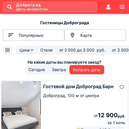
Доброград
Даты неизвестны
Гостиницы Доброграда
Популярные
Карта
Цена
Отели
от
2 000
до
3 000
руб.
от
3 000
Сегодня
Завтра
Выбрать даты
Гостевой
Гостевой дом Доброград Барн
дом
Доброград
Доброград,
100 м от центра
Барн
12 900
от
руб.
за 1 ночь