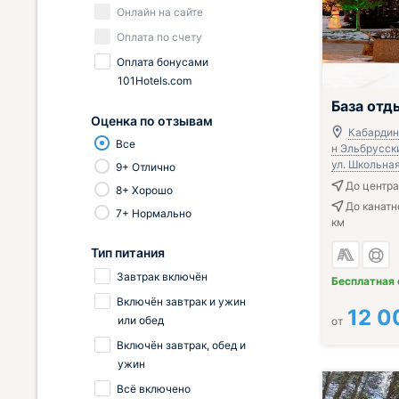
Онлайн на сайте
Оплата по счету
Оплата бонусами
101Hotels.com
База от
Оценка по отзывам
Кабардин
Все
н Эльбрусски
ул. Школьная,
9+ Отлично
До центра
8+ Хорошо
До канатн
7+ Нормально
км
Тип питания
Завтрак включён
Бесплатная
Включён завтрак и ужин
12 0
или обед
от
Включён завтрак, обед и
ужин
Всё включено