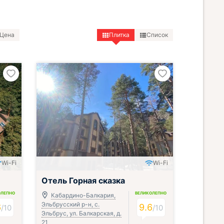
Цена
Плитка
Список
Wi-Fi
Wi-Fi
Отель Горная сказка
ОЛЕПНО
ВЕЛИКОЛЕПНО
Кабардино-Балкария,
Эльбрусский р-н, с.
6
9.6
/
10
/
10
Эльбрус, ул. Балкарская, д.
21