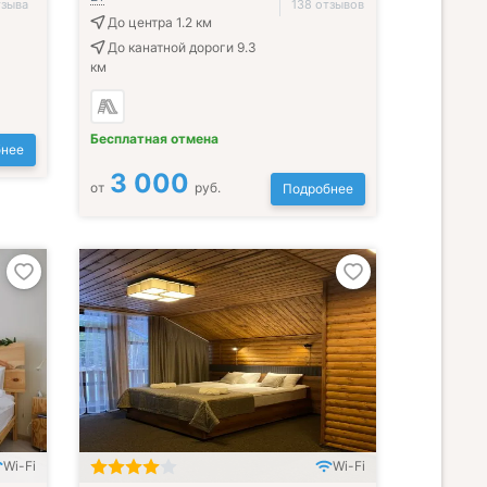
тзыва
138 отзывов
До центра 1.2 км
До канатной дороги 9.3
км
Бесплатная отмена
нее
3 000
от
руб.
Подробнее
Wi-Fi
Wi-Fi