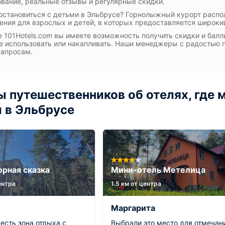
вание, реальные отзывы и регулярные скидки.
остановиться с детьми в Эльбрусе? Горнолыжный курорт распо
ния для взрослых и детей, в которых предоставляется широкий
е 101Hotels.com вы имеете возможность получить скидки и бал
 использовать или накапливать. Наши менеджеры с радостью п
запросам.
 путешественников об отелях, где 
 в Эльбрусе
орная сказка
Мини-отель Метелица
центра
1.5 км от центра
Маргарита
есть зона отдыха с
Выбрали это место для отмечан