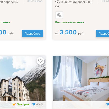
38 отзывов
34 о
ой дороги 9.2
До канатной дороги 9.3
км
 отмена
Бесплатная отмена
00
3 500
руб.
от
руб.
Подробнее
Подроб
Завтрак
Wi-Fi