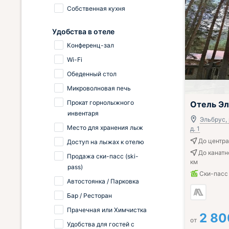
Собственная кухня
Удобства в отеле
Конференц-зал
Wi-Fi
Обеденный стол
Микроволновая печь
Завтрак вклю
Прокат горнолыжного
Отель Эл
инвентаря
Эльбрус, 
Место для хранения лыж
д. 1
До центра 
Доступ на лыжах к отелю
До канатн
Продажа ски-пасс (ski-
км
pass)
Ски-пасс
Автостоянка / Парковка
Бар / Ресторан
Прачечная или Химчистка
2 80
от
Удобства для гостей с