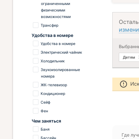
ограниченными
физическими
возможностями
Осталь
Трансфер
измени
Удобства в номере
Удобства в номере
Выбранн
Электрический чайник
Детям
Холодильник
Звукоизолированные
номера
Иск
ЖК-телевизор
Кондиционер
Сейф
Фен
Чем заняться
Баня
Где луч
Бассейн