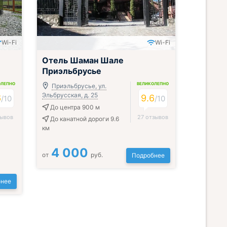
Wi-Fi
Wi-Fi
Отель Шаман Шале
Приэльбрусье
ОЛЕПНО
ВЕЛИКОЛЕПНО
Приэльбрусье, ул.
Эльбрусская, д. 25
6
9.6
/
10
/
10
До центра 900 м
зывов
27 отзывов
До канатной дороги 9.6
км
4 000
от
руб.
Подробнее
нее