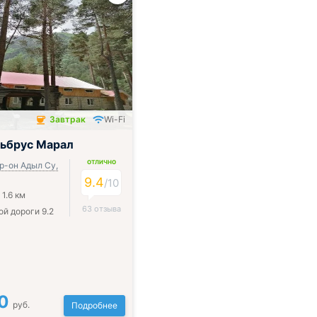
Завтрак
Wi-Fi
чён
ьбрус Марал
ОТЛИЧНО
р-он Адыл Су,
9.4
/
10
1.6 км
63 отзыва
ой дороги 9.2
0
руб.
Подробнее