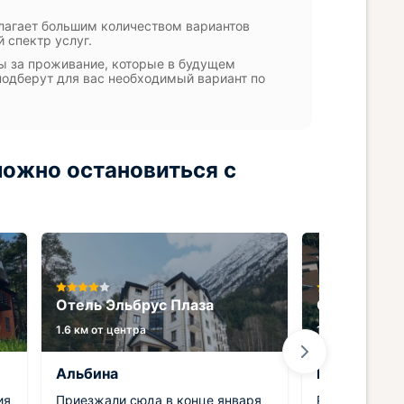
лагает большим количеством вариантов
 спектр услуг.
лы за проживание, которые в будущем
одберут для вас необходимый вариант по
можно остановиться с
Отель Эльбрус Плаза
Отель Eco V
1.6 км от центра
1.3 км от центр
Альбина
Екатерина
ия
Приезжали сюда в конце января
Расположени