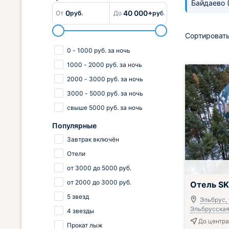
Байдаево
0
40 000+
От
руб.
До
руб.
Сортировать
0
-
1000
руб.
за ночь
1000
-
2000
руб.
за ночь
2000
-
3000
руб.
за ночь
3000
-
5000
руб.
за ночь
свыше
5000
руб.
за ночь
Популярные
Завтрак включён
Отели
от
3000
до
5000
руб.
Включён завтр
от
2000
до
3000
руб.
Отель S
5 звезд
Эльбрус, 
Эльбрусская,
4 звезды
До центра 
Прокат лыж