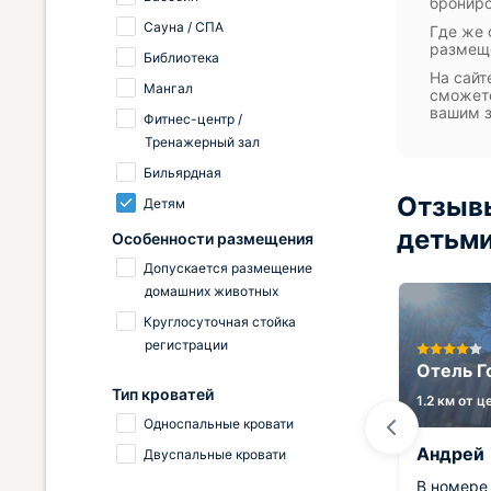
брониро
Сауна / СПА
Где же 
размеще
Библиотека
На сайт
Мангал
сможете
вашим 
Фитнес-центр /
Тренажерный зал
Бильярдная
Отзывы
Детям
детьми
Особенности размещения
Допускается размещение
домашних животных
Круглосуточная стойка
us
регистрации
Отель Eco House
Отель Г
Тип кроватей
1.3 км от центра
1.2 км от 
Односпальные кровати
Вадим
Андрей
Двуспальные кровати
Прекрасный отель с уютными и
В номере 