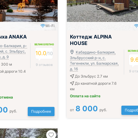
Wi-Fi
дыха ANAKA
Коттедж ALPINA
HOUSE
ВЕЛИКОЛЕПНО
о-Балкария, р-
й, с. Эльбрус,
ВЕЛИК
10.0
Кабардино-Балкария,
/
10
 д. 9
Эльбрусский р-н, с.
9.
Тегенекли, ул. Балкарская,
 300 м
9 отзывов
д. 1б
ой дороги 10.4
9 от
До Эльбрус 2.7 км
До канатной дороги 7.6
км
Оплата на сайте
 отмена
8 000
00
от
руб.
Подроб
руб.
Подробнее