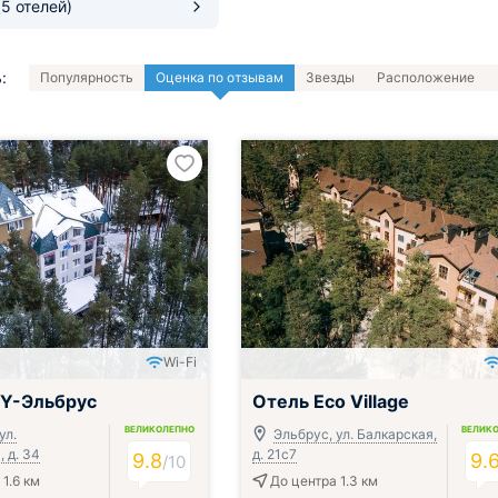
(5 отелей)
:
Популярность
Оценка по отзывам
Звезды
Расположение
Wi-Fi
ак и ужин или обед
KY-Эльбрус
Отель Eco Village
ВЕЛИКОЛЕПНО
ВЕЛИК
ул.
Эльбрус, ул. Балкарская,
 д. 34
д. 21с7
9.8
9.
/
10
1.6 км
До центра 1.3 км