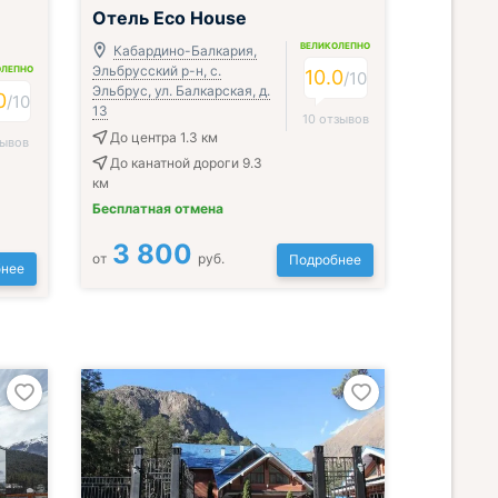
Отель Eco House
ВЕЛИКОЛЕПНО
Кабардино-Балкария,
Эльбрусский р-н, с.
ОЛЕПНО
10.0
/
10
Эльбрус, ул. Балкарская, д.
0
/
10
13
10 отзывов
До центра 1.3 км
зывов
До канатной дороги 9.3
км
Бесплатная отмена
3 800
от
руб.
Подробнее
нее