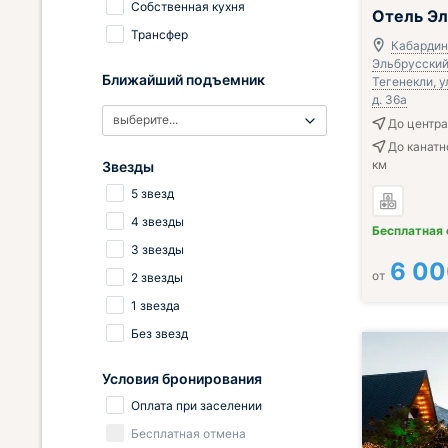
Собственная кухня
Завтрак вклю
Отель Эл
Трансфер
Кабардин
Эльбрусский 
Ближайший подъемник
Тегенекли, у
д. 36а
выберите...
До центра 
До канатн
км
Звезды
5 звезд
4 звезды
Бесплатная
3 звезды
6 0
от
2 звезды
1 звезда
Без звезд
Условия бронирования
Оплата при заселении
Бесплатная отмена