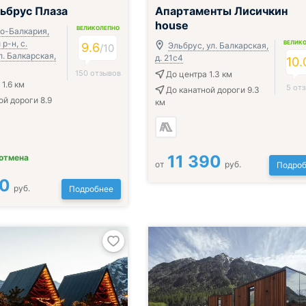
чён
ьбрус Плаза
Апартаменты Лисичкин
house
ВЕЛИКОЛЕПНО
о-Балкария,
р-н, с.
ВЕЛИК
9.6
Эльбрус, ул. Балкарская,
/
10
л. Балкарская,
д. 21с4
10.
150 отзывов
До центра 1.3 км
1.6 км
5 от
До канатной дороги 9.3
ой дороги 8.9
км
11 390
 отмена
от
руб.
Подроб
00
руб.
Подробнее