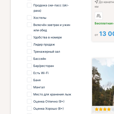
До канатн
Продажа ски-пасс (ski-
км
pass)
Хостелы
Бесплатная
Включён завтрак и ужин
или обед
13 0
от
Удобства в номере
Лидер продаж
Тренажерный зал
Бассейн
Бар/ресторан
Есть Wi-Fi
Баня
Мангал
Место для хранения лыж
Оценка Отлично (9+)
Оценка Хорошо (8+)