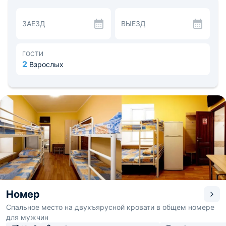
обустроена небольшая обеденная зона со столом и
холодильником для хранения продуктов. Ванная
ЗАЕЗД
ВЫЕЗД
комната со всеми удобствами расположена на этаже,
гостям предоставляется комплект полотенец.
Готовить можно на общей кухне. Там есть варочная
панель, микроволновая печь и два электрических
ГОСТИ
чайника. Рядом с хостелом работают продуктовые
2
Взрослых
магазины, кафе и точки быстрого питания.
За 15-20 минут от хостела легко дойти пешком до
Юбилейного пруда. В пешей доступности также
находятся сквер «Затишье» и Восточный парк.
Расстояние до железнодорожного вокзала — 1,8 км, до
международного аэропорта Жуковский — 34,7 км.
Номер
Спальное место на двухъярусной кровати в общем номере
для мужчин