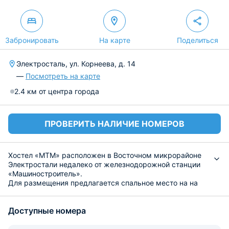
Забронировать
На карте
Поделиться
Электросталь, ул. Корнеева, д. 14
—
Посмотреть на карте
2.4 км от центра города
ПРОВЕРИТЬ НАЛИЧИЕ НОМЕРОВ
Хостел «MTM» расположен в Восточном микрорайоне
Электростали недалеко от железнодорожной станции
«Машиностроитель».
Для размещения предлагается спальное место на на
двухъярусной кровати в общем номере для мужчин
или для женщин. Рядом с каждым спальным местом
Доступные номера
расположена розетка для зарядки гаджетов. Для
хранения личных вещей и одежды предусмотрены
индивидуальные шкафчики. В общей комнате также