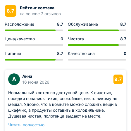
Рейтинг хостела
8.7
на основе 2 отзывов
Расположение
8.7
Обслуживание
8.7
Цена/качество
0
Чистота
8.7
Питание
8.7
Качество сна
0
Анна
А
9.7
16 июня 2026
Нормальный хостел по доступной цене. К счастью,
соседки попались тихие, спокойные, никто никому не
мешал. Удобно, что в комнате можно сложить вещи в
шкафчик, а продукты оставить в холодильнике.
Душевая чистая, полотенца выдают на месте.
Разогреть продукты если что можно в микроволновке
Читать полностью
на общей кухне. По соотношению цена-качества все