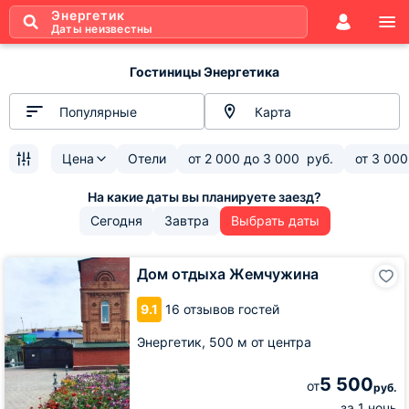
Энергетик
Даты неизвестны
Гостиницы Энергетика
Популярные
Карта
Цена
Отели
от
2 000
до
3 000
руб.
от
3 000
Сегодня
Завтра
Выбрать даты
Дом
Дом отдыха Жемчужина
отдыха
Жемчужина
9.1
16 отзывов гостей
Энергетик,
500 м от центра
5 500
от
руб.
за 1 ночь