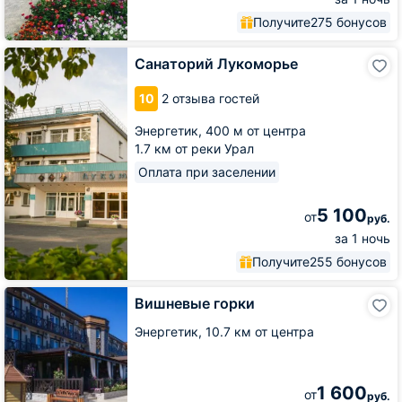
Получите
275 бонусов
Санаторий
Санаторий Лукоморье
Лукоморье
10
2 отзыва гостей
Энергетик,
400 м от центра
1.7 км от реки Урал
Оплата при заселении
5 100
от
руб.
за 1 ночь
Получите
255 бонусов
Вишневые
Вишневые горки
горки
Энергетик,
10.7 км от центра
1 600
от
руб.