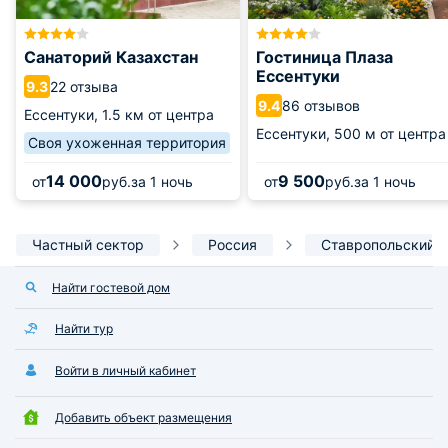
Санаторий Казахстан
Гостиница Плаза
Ессентуки
22 отзыва
9.3
86 отзывов
9.4
Ессентуки,
1.5 км от центра
Ессентуки,
500 м от центра
Своя ухоженная территория
14 000
9 500
от
руб.
за 1 ночь
от
руб.
за 1 ночь
Частный сектор
Россия
Ставропольский 
Найти гостевой дом
Найти тур
Войти в личный кабинет
Добавить объект размещения