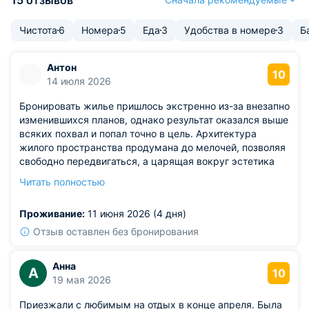
15 отзывов
Чистота
6
Номера
5
Еда
3
Удобства в номере
3
Б
Антон
10
14 июля 2026
Бронировать жилье пришлось экстренно из-за внезапно
изменившихся планов, однако результат оказался выше
всяких похвал и попал точно в цель. Архитектура
жилого пространства продумана до мелочей, позволяя
свободно передвигаться, а царящая вокруг эстетика
радует глаз. Здесь поддерживается превосходная
Читать полностью
терморегуляция, избавляющая от необходимости
открывать окна или кутаться в плед, погружая в
Проживание:
11 июня 2026 (4 дня)
состояние полного покоя. Служба приема и
размещения работает образцово-показательно:
Отзыв оставлен без бронирования
сотрудники проявляют чуткость и такт, молниеносно
исполняя заявки клиентов и сохраняя безупречную
Анна
А
гигиену территории. Этот комплекс подарил мне массу
10
19 мая 2026
положительных эмоций, мое почтение такому
внимательному отношению к людям, и я с чистым
Приезжали с любимым на отдых в конце апреля. Была