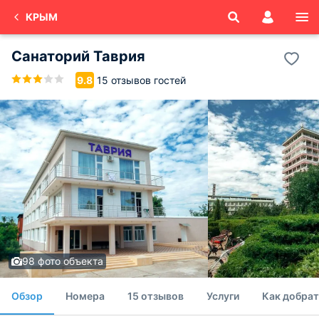
КРЫМ
Санаторий Таврия
15 отзывов гостей
9.8
98 фото объекта
Обзор
Номера
15 отзывов
Услуги
Как добрат