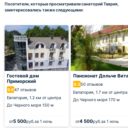
Посетители, которые просматривали санаторий Таврия,
заинтересовались также следующими:
Гостевой дом
Пансионат Дольче Вит
Приморский
50 отзывов
9.3
47 отзывов
9.6
Евпатория,
1.7 км от центра
Евпатория,
1.2 км от центра
До Черного моря
170 м
До Черного моря
150 м
5 500
4 500
от
руб.
за 1 ночь
от
руб.
за 1 ночь