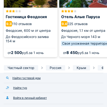
Гостиница Феодосия
Отель Алые Паруса
110 отзывов
225 отзывов
9.3
9.4
Феодосия,
600 м от центра
Феодосия,
1.1 км от центра
До Феодосийского залива
До Черного моря
143 м
154 м
Своя ухоженная территор
2 500
8 450
от
руб.
за 1 ночь
от
руб.
за 1 ночь
Частный сектор
Россия
Крым
Фе
Найти гостевой дом
Найти тур
Войти в личный кабинет