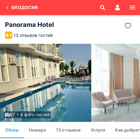
ФЕОДОСИЯ
Panorama Hotel
13 отзывов гостей
9.1
87 + 8 фото гостей
Обзор
Номера
13 отзывов
Услуги
Как добрат