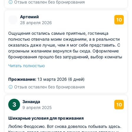
Отзыв оставлен без бронирования
Артемий
10
28 апреля 2026
Ощущения остались самые приятные, гостиница
полностью отвечала моим ожиданиям, а в реальности
оказалась даже лучше, чем я мог себе представить. С
огромным желанием вернулся бы сюда. Оформление
бронирования прошло без затруднений, выбор комнаты
– понятен, никогда прежде не пользовался онлайн-
Читать полностью
бронированием, это мой первый опыт, который
оказался весьма плодотворным. Негативных моментов
Проживание:
13 марта 2026 (6 дней)
за весь период пребывания не возникло, поэтому
ставлю наивысший балл.
Отзыв оставлен без бронирования
Зинаида
З
10
9 апреля 2025
Шикарные условия для проживания
Люблю Феодосию. Вот снова довелось побывать здесь.