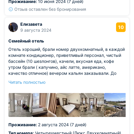
Проживание:
10 июня 2024 (7 дней)
Отзыв оставлен без бронирования
Елизавета
10
9 августа 2024
Семейный отель
Отель хороший, брали номер двухкомнатный, в каждой
комнате кондиционер, приветливый персонал, чистый
бассейн (10 шезлонгов), качели, вкусная еда, кофе
утром брали ( капучино, айс латте, американо,
качество отличное) вечером кальян заказывали. До
пляжа метров 300, береговая линия длинная, песок,
Читать полностью
море чистое.хороше расположение для пляжного
отдыха.
Проживание:
2 августа 2024 (7 дней)
Тип номера:
Четырехместный (Люкс Двухкомнатный)