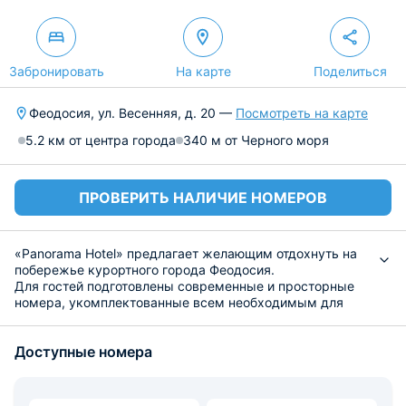
Забронировать
На карте
Поделиться
Феодосия, ул. Весенняя, д. 20 —
Посмотреть на карте
5.2 км от центра города
340 м от Черного моря
ПРОВЕРИТЬ НАЛИЧИЕ НОМЕРОВ
«Panorama Hotel» предлагает желающим отдохнуть на
побережье курортного города Феодосия.
Для гостей подготовлены современные и просторные
номера, укомплектованные всем необходимым для
комфортного проживания. Для гостей установлен шкаф,
туалетный столик и плазменный телевизор. Также,
Доступные номера
каждый номер оснащен собственной ванной комнатой и
балконом.
На территории гостевого дома работает столовая, где
подают вкусные и сытные завтраки, обеды и ужины. У