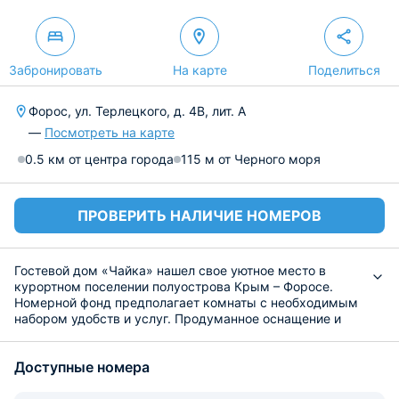
Забронировать
На карте
Поделиться
Форос, ул. Терлецкого, д. 4В, лит. А
—
Посмотреть на карте
0.5 км от центра города
115 м от Черного моря
ПРОВЕРИТЬ НАЛИЧИЕ НОМЕРОВ
Гостевой дом «Чайка» нашел свое уютное место в
курортном поселении полуострова Крым – Форосе.
Номерной фонд предполагает комнаты с необходимым
набором удобств и услуг. Продуманное оснащение и
планировка способствуют полноценному и
беззаботному отдыху на морском берегу.
Доступные номера
На территории отеля есть условия для
самостоятельного приготовления пищи. Просторная
общая кухня оборудована бытовой техникой, набором