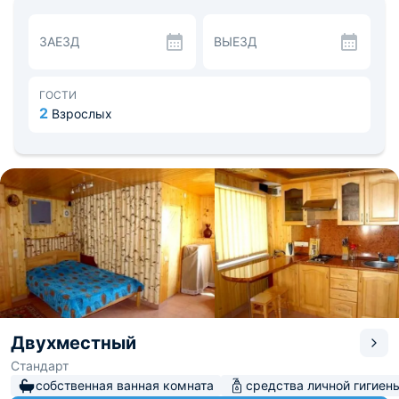
посуды и другой утварью.
Преимуществом расположения является собственная
ЗАЕЗД
ВЫЕЗД
часть на песчаном оборудованном пляже. В шаговой
доступности находится живописный парк с
экзотическими деревьями, цветами и растениями.
ГОСТИ
2
Взрослых
Двухместный
Стандарт
собственная ванная комната
средства личной гигиен