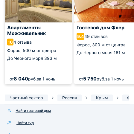
Апартаменты
Гостевой дом Флер
Можживельник
49 отзывов
9.4
4 отзыва
10
Форос,
300 м от центра
Форос,
500 м от центра
До Черного моря
161 м
До Черного моря
393 м
8 040
5 750
от
руб.
за 1 ночь
от
руб.
за 1 ночь
Частный сектор
Россия
Крым
Фо
Найти гостевой дом
Найти тур