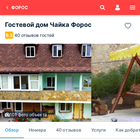
ФОРОС
Гостевой дом Чайка Форос
40 отзывов гостей
9.3
101 фото объекта
Обзор
Номера
40 отзывов
Услуги
Как добрат