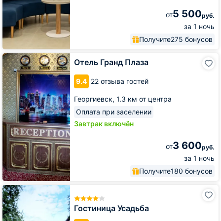
5 500
от
руб.
за 1 ночь
Получите
275 бонусов
Отель
Отель Гранд Плаза
Гранд
Плаза
9.4
22 отзыва гостей
Георгиевск,
1.3 км от центра
Оплата при заселении
Завтрак включён
3 600
от
руб.
за 1 ночь
Получите
180 бонусов
Гостиница
Усадьба
Гостиница Усадьба