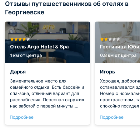
Отзывы путешественников об отелях в
Георгиевске
Отель Argo Hotel & Spa
Гостиница Юби
1 км от центра
0.8 км от центра
Дарья
Игорь
Замечательное место для
Хорошая, добротн
семейного отдыха! Есть бассейн и
останавливался зд
спа-зона, отличный вариант для
Номер с нормаль
расслабления. Персонал окружил
пространством, т
нас заботой с первой минуты.
спокойно посидел
Завтраки вкусные, все из свежих
интернет отлично 
Подробнее
Подробнее
продуктов. Обязательно
есть телек, диван
порекомендуем этот отель
что очень удобно 
друзьям.
проблем. Сантехн
вода была всегда.