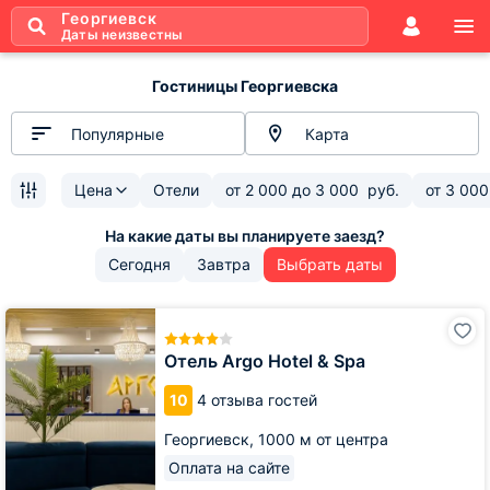
Георгиевск
Даты неизвестны
Гостиницы Георгиевска
Популярные
Карта
Цена
Отели
от
2 000
до
3 000
руб.
от
3 000
Сегодня
Завтра
Выбрать даты
Отель
Argo
Hotel
Отель Argo Hotel & Spa
&
Spa
10
4 отзыва гостей
Георгиевск,
1000 м от центра
Оплата на сайте