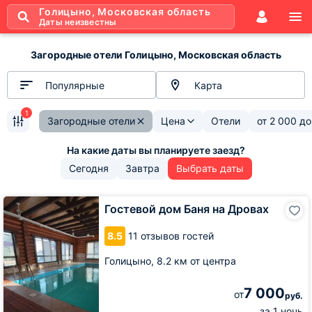
Голицыно, Московская область
Даты неизвестны
Загородные отели Голицыно, Московская область
Популярные
Карта
1
Загородные отели
Цена
Отели
от
2 000
д
Сегодня
Завтра
Выбрать даты
Гостевой
Гостевой дом Баня на Дровах
дом
Баня
8.5
11 отзывов гостей
на
Дровах
Голицыно,
8.2 км от центра
7 000
от
руб.
за 1 ночь