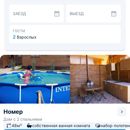
труда. Также можно посетить кафе "Оазис", ресторан
"Белуга" поблизости.
ЗАЕЗД
ВЫЕЗД
На территории имеются различны плавательные
бассейны, шезлонги и полотенца. Для гостей на
автомобилях имеется парковка.
В непосредственной близости находится Азовское
ГОСТИ
море, река Кубань и горный склон "Тиздар". Аэропорт
2
Взрослых
Витязево удален на 36 км.
Номер
Дом с 2 спальнями
48м²
собственная ванная комната
набор полотен