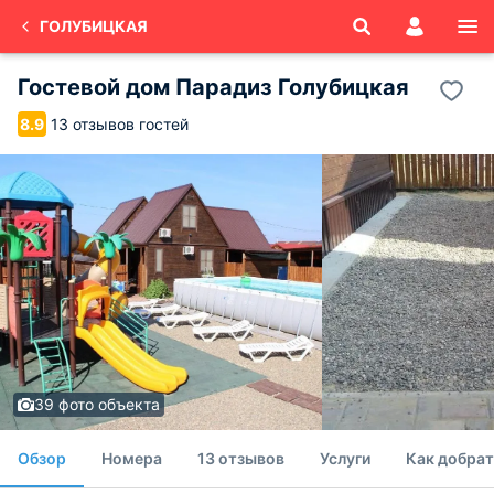
ГОЛУБИЦКАЯ
Гостевой дом Парадиз Голубицкая
13 отзывов гостей
8.9
39 фото объекта
Обзор
Номера
13 отзывов
Услуги
Как добрат