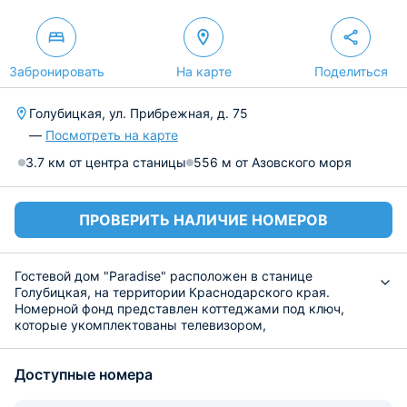
Забронировать
На карте
Поделиться
Голубицкая, ул. Прибрежная, д. 75
—
Посмотреть на карте
3.7 км от центра станицы
556 м от Азовского моря
ПРОВЕРИТЬ НАЛИЧИЕ НОМЕРОВ
Гостевой дом "Paradise" расположен в станице
Голубицкая, на территории Краснодарского края.
Номерной фонд представлен коттеджами под ключ,
которые укомплектованы телевизором,
холодильником, плитой и чайником, небольшой кухней и
ванной комнатой с душем, набором полотенец. По
Доступные номера
всему отелю доступен бесплатный интернет Wi-Fi.
Так как коттеджи укомплектованы мини-кухней, то
приготовить себе самостоятельно завтрак не составит