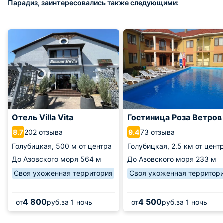
Парадиз, заинтересовались также следующими:
Отель Villa Vita
Гостиница Роза Ветров
202 отзыва
73 отзыва
8.7
9.4
Голубицкая,
500 м от центра
Голубицкая,
2.5 км от цент
До Азовского моря
564 м
До Азовского моря
233 м
Своя ухоженная территория
Своя ухоженная территор
4 800
4 500
от
руб.
за 1 ночь
от
руб.
за 1 ночь