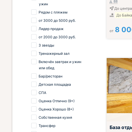
д. 88
ужин
До центра
Рядом с пляжем
До Байка
от
3000
до
5000
руб.
8 0
Лидер продаж
от
от
2000
до
3000
руб.
3 звезды
Тренажерный зал
Включён завтрак и ужин
или обед
Бар/ресторан
Детская площадка
СПА
Оценка Отлично (9+)
Оценка Хорошо (8+)
Собственная кухня
Трансфер
База отд