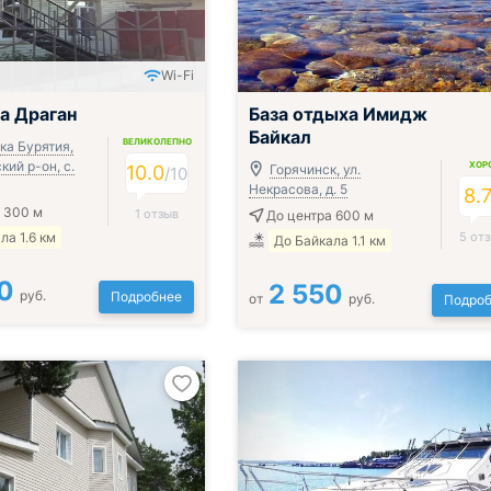
Wi-Fi
а Драган
База отдыха Имидж
Байкал
ВЕЛИКОЛЕПНО
ка Бурятия,
ий р-он, с.
ХОР
10.0
Горячинск, ул.
/
10
Некрасова, д. 5
8.
 300 м
1 отзыв
До центра 600 м
ла 1.6 км
5 от
До Байкала 1.1 км
0
2 550
руб.
Подробнее
от
руб.
Подроб