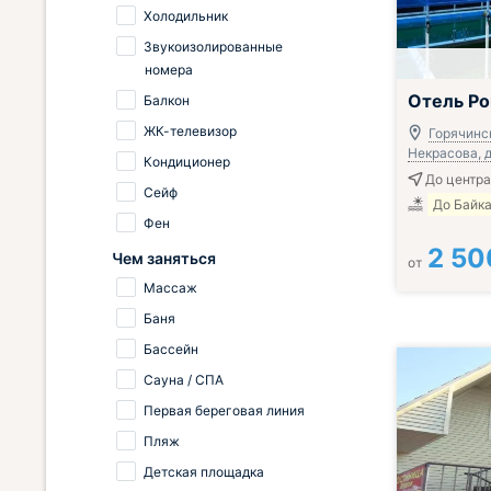
Холодильник
Звукоизолированные
номера
Отель Р
Балкон
ЖК-телевизор
Горячинск
Некрасова, д
Кондиционер
До центра
Сейф
До Байка
Фен
2 50
Чем заняться
от
Массаж
Баня
Бассейн
Сауна / СПА
Первая береговая линия
Пляж
Детская площадка