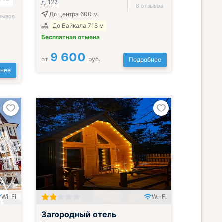
д. 122
8 отзывов
До центра 600 м
зывов
До Байкала 718 м
Бесплатная отмена
9 600
от
руб.
Подробнее
нее
Wi-Fi
Wi-Fi
Загородный отель