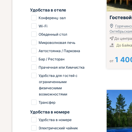
Удобства в отеле
Гостевой
Конференц-зал
Wi-Fi
Горячинск
Октябрьская,
Обеденный стол
До центра
Микроволновая печь
До Байка
Автостоянка / Парковка
1 40
Бар / Ресторан
от
Прачечная или Химчистка
Удобства для гостей с
ограниченными
физическими
возможностями
Трансфер
Удобства в номере
Удобства в номере
Электрический чайник