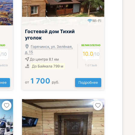
Wi-Fi
Гостевой дом Тихий
уголок
ОШО
ВЕЛИКОЛЕПНО
Горячинск, ул. Зелёная,
д. 15
7
10.0
/
10
/
10
До центра 8.1 км
зывов
1 отзыв
До Байкала 799 м
1 700
от
руб.
нее
Подробнее