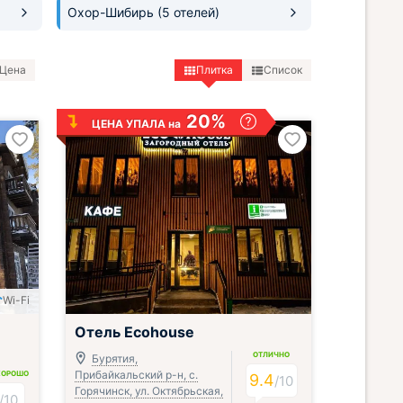
Охор-Шибирь
(5 отелей)
Цена
Плитка
Список
20%
ЦЕНА УПАЛА на
Wi-Fi
;
Отель Ecohouse
ОТЛИЧНО
Бурятия,
Прибайкальский р-н, с.
ХОРОШО
9.4
/
10
Горячинск, ул. Октябрьская,
/
10