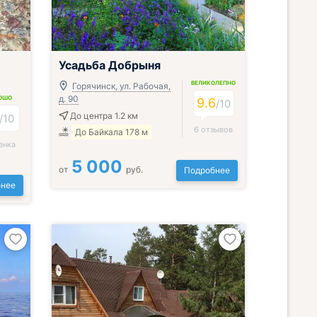
Усадьба Добрыня
ВЕЛИКОЛЕПНО
Горячинск, ул. Рабочая,
д. 90
ОШО
9.6
/
10
До центра 1.2 км
/
10
6 отзывов
До Байкала 178 м
енка
5 000
от
руб.
Подробнее
нее