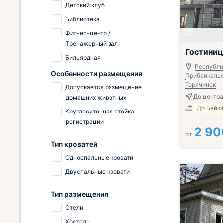
Детский клуб
Библиотека
Фитнес-центр /
Тренажерный зал
Гостиниц
Бильярдная
Республи
Особенности размещения
Прибайкальск
Горячинск
Допускается размещение
До центра
домашних животных
До Байка
Круглосуточная стойка
регистрации
2 90
от
Тип кроватей
Односпальные кровати
Двуспальные кровати
Тип размещения
Отели
Хостелы