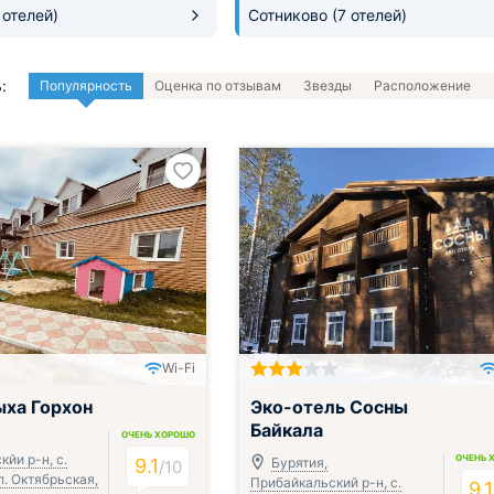
 отелей)
Сотниково
(7 отелей)
:
Популярность
Оценка по отзывам
Звезды
Расположение
Wi-Fi
Включён завтрак, обед и ужин
ыха Горхон
Эко-отель Сосны
Байкала
ОЧЕНЬ ХОРОШО
йи р-н, с.
ОЧЕНЬ 
9.1
Бурятия,
/
10
л. Октябрьская,
Прибайкальский р-н, с.
9.1