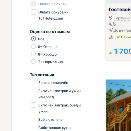
Оплата по счету
Гостевой
Оплата бонусами
Горячинск
101Hotels.com
д. 16
До центра
Оценка по отзывам
До Байка
Все
9+ Отлично
1 70
от
8+ Хорошо
7+ Нормально
Тип питания
Завтрак включён
Включён завтрак и ужин
или обед
Включён завтрак, обед и
ужин
Всё включено
Собственная кухня