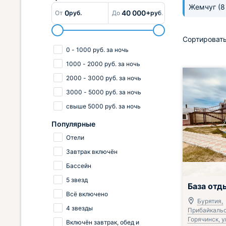
Жемчуг
(8
0
40 000+
От
руб.
До
руб.
Сортировать
0
-
1000
руб.
за ночь
1000
-
2000
руб.
за ночь
2000
-
3000
руб.
за ночь
3000
-
5000
руб.
за ночь
свыше
5000
руб.
за ночь
Популярные
Отели
Завтрак включён
Бассейн
5 звезд
База отд
Всё включено
Бурятия,
4 звезды
Прибайкальск
Горячинск, у
Включён завтрак, обед и