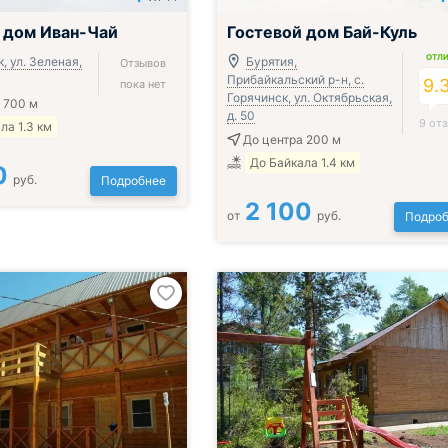
 дом Иван-Чай
Гостевой дом Бай-Куль
ОТЛ
, ул. Зеленая,
Бурятия,
Отзывов
Прибайкальский р-н, с.
9.
пока нет
Горячинск, ул. Октябрьская,
 700 м
д. 50
9 от
ла 1.3 км
До центра 200 м
До Байкала 1.4 км
0
руб.
Подробнее
2 100
от
руб.
Подроб