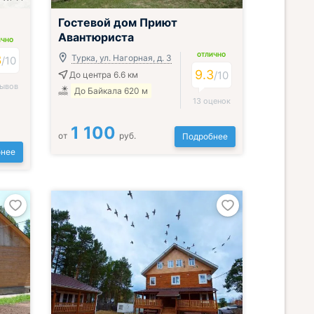
Гостевой дом Приют
Авантюриста
ИЧНО
ОТЛИЧНО
3
Турка, ул. Нагорная, д. 3
/
10
9.3
/
10
До центра 6.6 км
зывов
До Байкала 620 м
13 оценок
1 100
от
руб.
Подробнее
нее