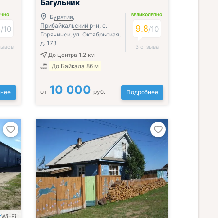
Багульник
ИЧНО
ВЕЛИКОЛЕПНО
Бурятия,
Прибайкальский р-н, с.
3
9.8
/
10
/
10
Горячинск, ул. Октябрьская,
д. 173
зывов
3 отзыва
До центра 1.2 км
До Байкала 86 м
10 000
от
руб.
нее
Подробнее
Wi-Fi