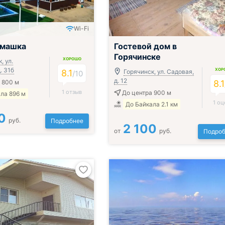
Wi-Fi
омашка
Гостевой дом в
Горячинске
ХОРОШО
, ул.
. 31б
ХОР
8.1
Горячинск, ул. Садовая,
/
10
д. 12
 800 м
8.1
1 отзыв
До центра 900 м
ла 896 м
1 оц
До Байкала 2.1 км
0
руб.
Подробнее
2 100
от
руб.
Подроб