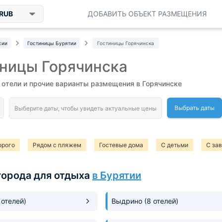
RUB
ДОБАВИТЬ ОБЪЕКТ РАЗМЕЩЕНИЯ
сии
Гостиницы Бурятии
Гостиницы Горячинска
ницы Горячинска
отели и прочие варианты размещения в Горячинске
Выбрать даты
орого
Рядом с пляжем
Гостевые дома
С детьми
С за
города для отдыха
в Бурятии
 отелей)
Выдрино
(8 отелей)