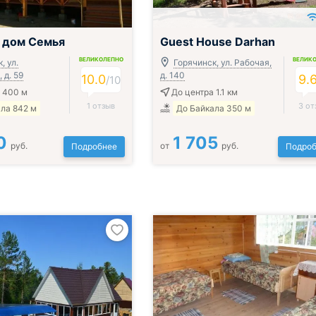
 дом Семья
Guest House Darhan
ВЕЛИКОЛЕПНО
ВЕЛИК
, ул.
Горячинск, ул. Рабочая,
 д. 59
д. 140
10.0
9.
/
10
 400 м
До центра 1.1 км
1 отзыв
3 от
ла 842 м
До Байкала 350 м
0
1 705
руб.
от
руб.
Подробнее
Подроб