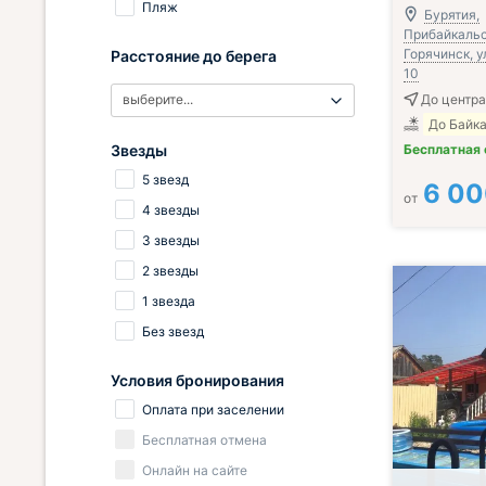
Пляж
Бурятия,
Прибайкальск
Горячинск, у
Расстояние до берега
10
выберите...
До центра
До Байка
Звезды
Бесплатная
5 звезд
6 0
от
4 звезды
3 звезды
2 звезды
1 звезда
Без звезд
Условия бронирования
Оплата при заселении
Бесплатная отмена
Онлайн на сайте