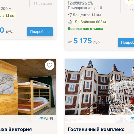
Горячинск, ул.
66 отзывов
Придорожная, д. 18
 200 м
29 от
До центра 1.1 км
ла 1.1 км
До Байкала 992 м
00
Бесплатная отмена
руб.
Подробнее
5 175
от
руб.
Подроб
Wi-Fi
ыха Виктория
Гостиничный комплекс