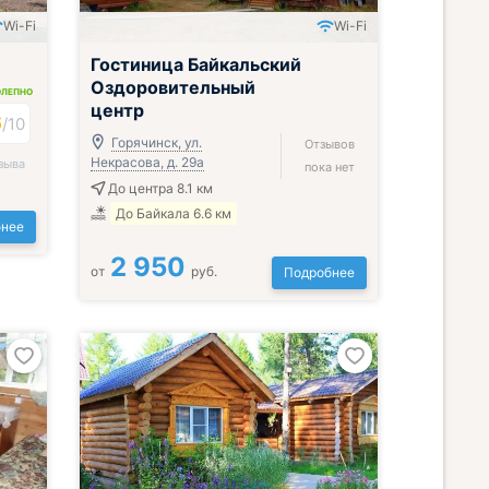
Wi-Fi
Wi-Fi
Гостиница Байкальский
Оздоровительный
ОЛЕПНО
центр
6
/
10
Горячинск, ул.
Отзывов
Некрасова, д. 29а
зыва
пока нет
До центра 8.1 км
До Байкала 6.6 км
нее
2 950
от
руб.
Подробнее