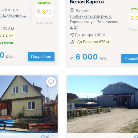
Белая Карета
ОТЛИЧНО
ий р-н, с.
ОТЛ
9.3
Бурятия,
/
10
л. Шилкиных, д.
Прибайкальский р-н, с.
9.
Горячинск, ул. Пионерская,
9 отзывов
д. 27
 1000 м
11 от
До центра 400 м
ла 2 км
До Байкала 875 м
 отмена
00
6 000
руб.
Подробнее
от
руб.
Подроб
Wi-Fi