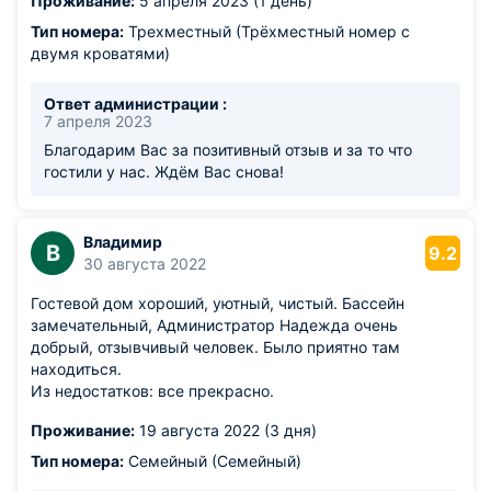
Проживание:
5 апреля 2023 (1 день)
что есть отдельный домик с баней на 6 человек,
идеальное место для большой семьи или компании, а
Тип номера:
Трехместный (Трёхместный номер с
также есть отдельные домики на двоих. Много из того
двумя кроватями)
что мы увидели в реальности не отражается на фото.
Расположение очень удачное, прогулялись до реки,
Ответ администрации :
прошлись по посёлку, Магазин в шаговой доступности.
7 апреля 2023
Обязательно приедем ещё и будем рекомендовать
Благодарим Вас за позитивный отзыв и за то что
своим друзьям и знакомым
гостили у нас. Ждём Вас снова!
Владимир
В
9.2
30 августа 2022
Гостевой дом хороший, уютный, чистый. Бассейн
замечательный, Администратор Надежда очень
добрый, отзывчивый человек. Было приятно там
находиться.
Из недостатков: все прекрасно.
Проживание:
19 августа 2022 (3 дня)
Тип номера:
Семейный (Семейный)