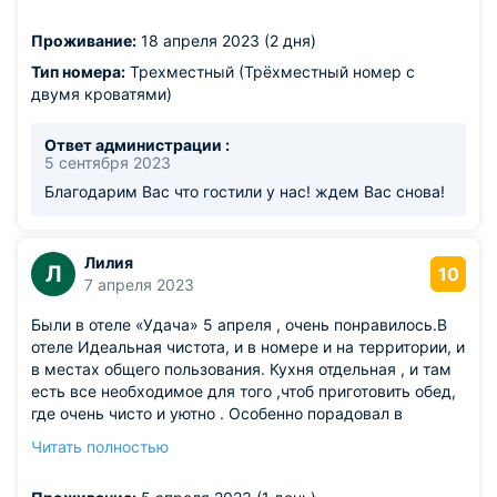
вроде есть, но видимо, зависит от погоды. Но там
прекрасно ловит мобильный интернет (МТС,
Проживание:
18 апреля 2023 (2 дня)
Ростелеком точно). Многие приезжают уже не первый
раз, мы тоже обязательно вернемся.
Тип номера:
Трехместный (Трёхместный номер с
двумя кроватями)
Ответ администрации :
5 сентября 2023
Благодарим Вас что гостили у нас! ждем Вас снова!
Лилия
Л
10
7 апреля 2023
Были в отеле «Удача» 5 апреля , очень понравилось.В
отеле Идеальная чистота, и в номере и на территории, и
в местах общего пользования. Кухня отдельная , и там
есть все необходимое для того ,чтоб приготовить обед,
где очень чисто и уютно . Особенно порадовал в
прохладную погоду бассейн, который всегда тёплый.
Читать полностью
Спасибо огромное Надежде управляющей отелем, она
провела нам экскурсию по отелю, и мы теперь знаем ,