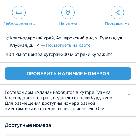
Забронировать
На карте
Поделиться
Краснодарский край, Апшеронский р-н, х. Гуамка, ул.
Клубная, д. 1А —
Посмотреть на карте
0.1 км от центра хутора
300 м от реки Курджипс
ПРОВЕРИТЬ НАЛИЧИЕ НОМЕРОВ
Гостевой дом «Удача» находится в хуторе Гуамка
Краснодарского края, недалеко от реки Курджипс.
Для размещения доступны номера разной
вместимости и коттедж на шесть человек. Они
обустроены качественной мебелью, собственной
ванной комнатой с гигиеническими средствами, сплит-
Доступные номера
системой, холодильном, телевизором.
В гостевом доме оборудована общая кухня с
обеденными столами и зоной для барбекю.