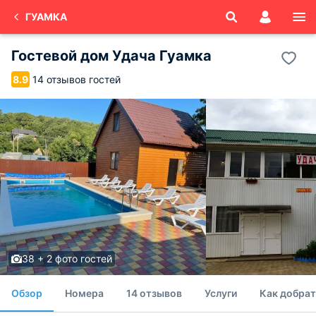
ГУАМКА
Гостевой дом Удача Гуамка
14 отзывов гостей
8.9
38 + 2 фото гостей
Обзор
Номера
14 отзывов
Услуги
Как добрат