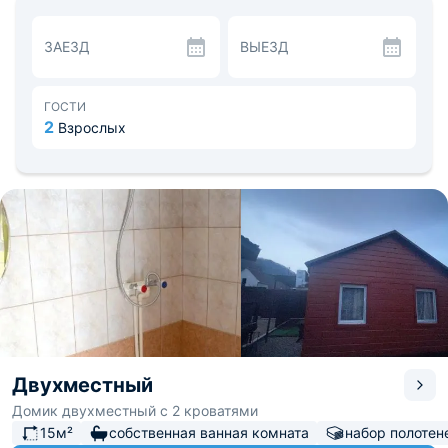
На благоустроенной территории есть терраса с
бассейном, сад, качели. Также гости могут отдохнуть в
ЗАЕЗД
ВЫЕЗД
сауне, заняться рыбной ловлей и прогуляться по
живописным местам хутора. Рядом находятся
различные природные достопримечательности,
Гуамское ущелье, туристическая железная дорога.
ГОСТИ
Расстояние до ж/д вокзала Майкопа — 57 км, до
2
Взрослых
аэропорта Краснодара — 151 км.
Двухместный
Домик двухместный с 2 кроватями
15м²
собственная ванная комната
набор полотен