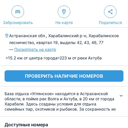
Забронировать
На карте
Поделиться
Астраханская обл., Харабалинский р-н, Харабалинское
лесничество, квартал 19, выделы 42, 43, 46, 77
—
Посмотреть на карте
15.2 км от центра города
223 м от реки Ахтуба
ПРОВЕРИТЬ НАЛИЧИЕ НОМЕРОВ
База отдыха «Углянское» находится в Астраханской
области, в пойме рек Волга и Ахтуба, в 20 км от города
Харабали. Здесь созданы условия для отдыха
семейных пар, охотников и рыбаков. За сохранность их
имущества отвечает круглосуточное наблюдение
службы безопасности.
Доступные номера
Для размещения гостей предусмотрены 3-комнатные