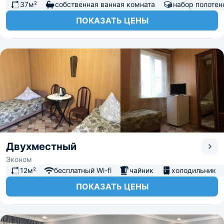
рыбаков могут стать сомы, караси, жерехи, щуки,
37м²
собственная ванная комната
набор полотен
сазаны, воблы. Что касается охотников, им удастся
ПОКАЗАТЬ ЦЕНЫ
подстрелить до 250 видов дичи с 22 сентября до 1
апреля.
Рыболовам предложат прибегнуть к услугам егерей,
взять прокат лодки и снасти, доверить сотрудникам
базы разделку, засол, балыкование, копчение, варку
рыбы и раков.
От «Углянского» до Сарай-Бату – 40 км, а до Астрахани
– 150 км.
Двухместный
Эконом
12м²
бесплатный Wi-fi
чайник
холодильник
ПОКАЗАТЬ ЦЕНЫ