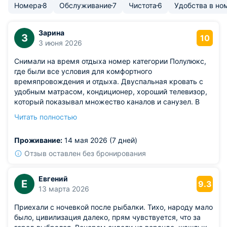
Номера
8
Обслуживание
7
Чистота
6
Удобства в но
Зарина
З
10
3 июня 2026
Снимали на время отдыха номер категории Полулюкс,
где были все условия для комфортного
времяпровождения и отдыха. Двуспальная кровать с
удобным матрасом, кондиционер, хороший телевизор,
который показывал множество каналов и санузел. В
ресторане готовят шикарные блюда не по завышенной
Читать полностью
цене, а экскурсионное обслуживание проходит по
высшему разряду ( ездили в Астрахань).
Проживание:
14 мая 2026 (7 дней)
Отзыв оставлен без бронирования
Евгений
Е
9.3
13 марта 2026
Приехали с ночевкой после рыбалки. Тихо, народу мало
было, цивилизация далеко, прям чувствуется, что за