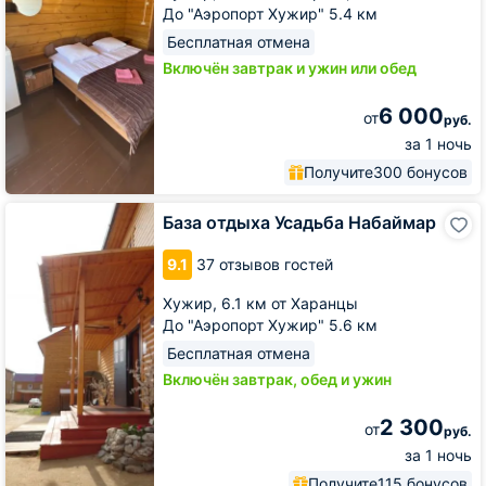
До "Аэропорт Хужир" 5.4 км
Бесплатная отмена
Включён завтрак и ужин или обед
6 000
от
руб.
за 1 ночь
Получите
300 бонусов
База
База отдыха Усадьба Набаймар
отдыха
Усадьба
9.1
37 отзывов гостей
Набаймар
Хужир,
6.1 км от Харанцы
До "Аэропорт Хужир" 5.6 км
Бесплатная отмена
Включён завтрак, обед и ужин
2 300
от
руб.
за 1 ночь
Получите
115 бонусов