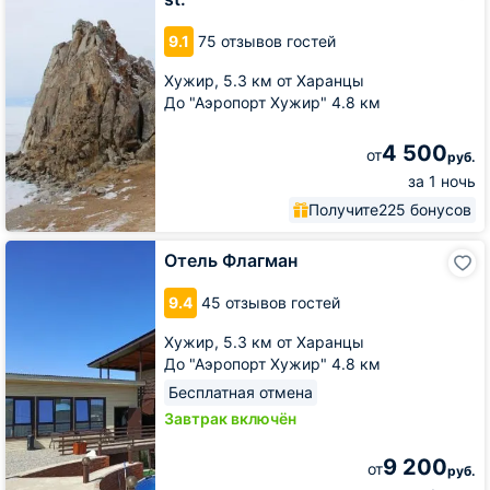
on
Molodyozhnaya
9.1
75 отзывов гостей
st.
Хужир,
5.3 км от Харанцы
До "Аэропорт Хужир" 4.8 км
4 500
от
руб.
за 1 ночь
Получите
225 бонусов
Отель
Отель Флагман
Флагман
9.4
45 отзывов гостей
Хужир,
5.3 км от Харанцы
До "Аэропорт Хужир" 4.8 км
Бесплатная отмена
Завтрак включён
9 200
от
руб.