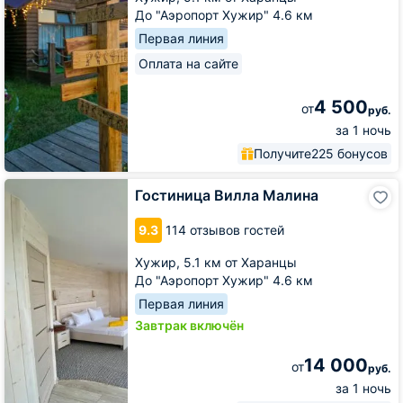
До "Аэропорт Хужир" 4.6 км
Первая линия
Оплата на сайте
4 500
от
руб.
за 1 ночь
Получите
225 бонусов
Гостиница
Гостиница Вилла Малина
Вилла
Малина
9.3
114 отзывов гостей
Хужир,
5.1 км от Харанцы
До "Аэропорт Хужир" 4.6 км
Первая линия
Завтрак включён
14 000
от
руб.
за 1 ночь