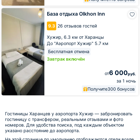
База
База отдыха Olkhon Inn
отдыха
Olkhon
9.3
26 отзывов гостей
Inn
Хужир,
6.3 км от Харанцы
До "Аэропорт Хужир" 5.7 км
Бесплатная отмена
Завтрак включён
6 000
от
руб.
за 1 ночь
Получите
300 бонусов
Гостиницы Харанцев у аэропорта Хужир — забронировать
гостиницу с трансфером, реальными отзывами и фото
номеров. Для удобства поиска, под каждым объектом
указано расстояние до аэропорта.
На этой странице по умолчанию отображаются отели возле