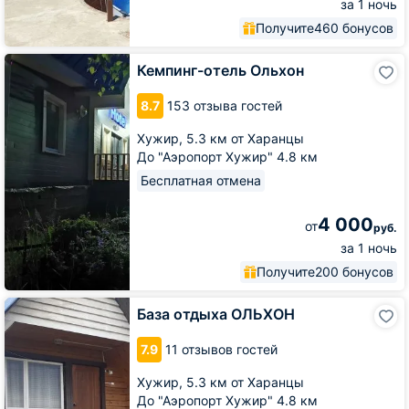
за 1 ночь
Получите
460 бонусов
Кемпинг-
Кемпинг-отель Ольхон
отель
Ольхон
8.7
153 отзыва гостей
Хужир,
5.3 км от Харанцы
До "Аэропорт Хужир" 4.8 км
Бесплатная отмена
4 000
от
руб.
за 1 ночь
Получите
200 бонусов
База
База отдыха ОЛЬХОН
отдыха
ОЛЬХОН
7.9
11 отзывов гостей
Хужир,
5.3 км от Харанцы
До "Аэропорт Хужир" 4.8 км