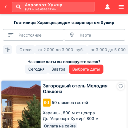
Аэропорт Хужир
Даты неизвестны
Гостиницы Харанцев рядом с аэропортом Хужир
Расстояние
Карта
Отели
от
2 000
до
3 000
руб.
от
3 000
до
5 000
Сегодня
Завтра
Выбрать даты
Загородный
Загородный отель Мелодия
отель
Ольхона
Мелодия
Ольхона
9.1
50 отзывов гостей
Харанцы,
800 м от центра
До "Аэропорт Хужир" 803 м
Оплата на сайте