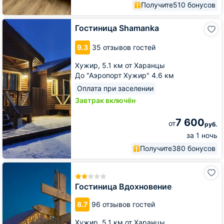
Получите
510 бонусов
Гостиница
Гостиница Shamanka
Shamanka
9.3
35 отзывов гостей
Хужир,
5.1 км от Харанцы
До "Аэропорт Хужир" 4.6 км
Оплата при заселении
Завтрак включён
7 600
от
руб.
за 1 ночь
Получите
380 бонусов
Гостиница
Вдохновение
Гостиница Вдохновение
8.7
96 отзывов гостей
Хужир,
5.1 км от Харанцы