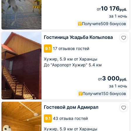
10 176
от
руб.
за 1 ночь
Получите
509 бонусов
Гостиница
Гостиница Усадьба Копылова
Усадьба
Копылова
9.1
17 отзывов гостей
Хужир,
5.9 км от Харанцы
До "Аэропорт Хужир" 5.4 км
3 000
от
руб.
за 1 ночь
Получите
150 бонусов
Гостевой
Гостевой дом Адмирал
дом
Адмирал
9.1
43 отзыва гостей
Хужир,
5.9 км от Харанцы