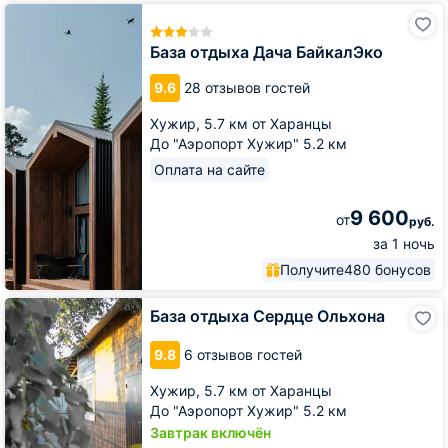
База
отдыха
Дача
База отдыха Дача БайкалЭко
БайкалЭко
9.6
28 отзывов гостей
Хужир,
5.7 км от Харанцы
До "Аэропорт Хужир" 5.2 км
Оплата на сайте
9 600
от
руб.
за 1 ночь
Получите
480 бонусов
База
База отдыха Сердце Ольхона
отдыха
Сердце
9.8
6 отзывов гостей
Ольхона
Хужир,
5.7 км от Харанцы
До "Аэропорт Хужир" 5.2 км
Завтрак включён