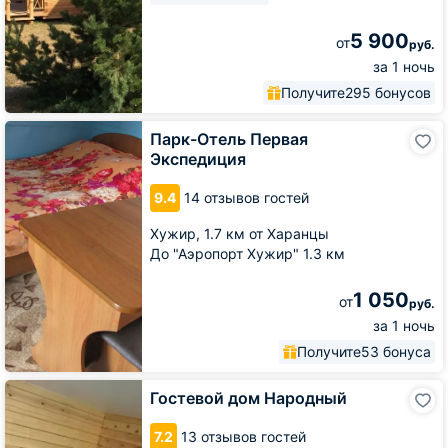
5 900
от
руб.
за 1 ночь
Получите
295 бонусов
Парк-
Парк-Отель Первая
Отель
Экспедиция
Первая
Экспедиция
9.4
14 отзывов гостей
Хужир,
1.7 км от Харанцы
До "Аэропорт Хужир" 1.3 км
1 050
от
руб.
за 1 ночь
Получите
53 бонуса
Гостевой
Гостевой дом Народный
дом
Народный
7.2
13 отзывов гостей