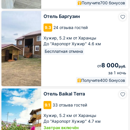
Получите
700 бонусов
Отель
Отель Баргузин
Баргузин
9.3
24 отзыва гостей
Хужир,
5.2 км от Харанцы
До "Аэропорт Хужир" 4.6 км
Бесплатная отмена
8 000
от
руб.
за 1 ночь
Получите
400 бонусов
Отель
Отель Baikal Terra
Baikal
Terra
9.1
33 отзыва гостей
Хужир,
5.2 км от Харанцы
До "Аэропорт Хужир" 4.7 км
Завтрак включён