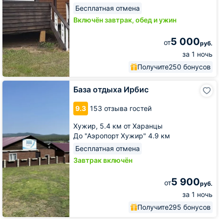
Бесплатная отмена
Включён завтрак, обед и ужин
5 000
от
руб.
за 1 ночь
Получите
250 бонусов
База
База отдыха Ирбис
отдыха
Ирбис
9.3
153 отзыва гостей
Хужир,
5.4 км от Харанцы
До "Аэропорт Хужир" 4.9 км
Бесплатная отмена
Завтрак включён
5 900
от
руб.
за 1 ночь
Получите
295 бонусов