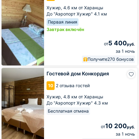
Хужир,
4.6 км от Харанцы
До "Аэропорт Хужир" 4.1 км
Первая линия
Завтрак включён
5 400
от
руб.
за 1 ночь
Получите
270 бонусов
Гостевой
Гостевой дом Конкордия
дом
Конкордия
10
2 отзыва гостей
Хужир,
4.8 км от Харанцы
До "Аэропорт Хужир" 4.3 км
Бесплатная отмена
10 200
от
руб.
за 1 ночь