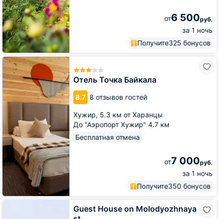
6 500
от
руб.
за 1 ночь
Получите
325 бонусов
Отель
Точка
Байкала
Отель Точка Байкала
8.7
8 отзывов гостей
Хужир,
5.3 км от Харанцы
До "Аэропорт Хужир" 4.7 км
Бесплатная отмена
7 000
от
руб.
за 1 ночь
Получите
350 бонусов
Guest
Guest House on Molodyozhnaya
House
st.