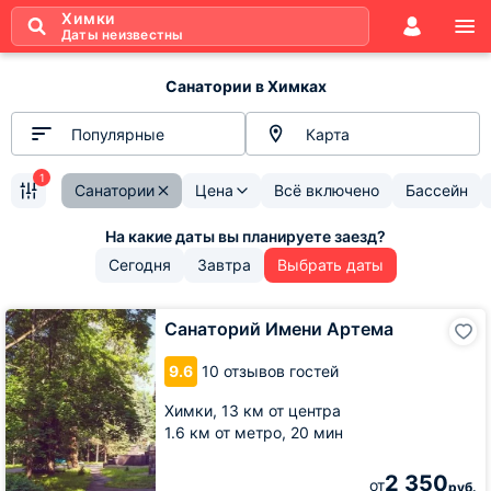
Химки
Даты неизвестны
Санатории в Химках
Популярные
Карта
1
Санатории
Цена
Всё включено
Бассейн
Сегодня
Завтра
Выбрать даты
Санаторий
Санаторий Имени Артема
Имени
Артема
9.6
10 отзывов гостей
Химки,
13 км от центра
1.6 км от метро,
20 мин
2 350
от
руб.