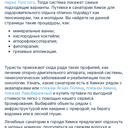
парке Толстого
. Тогда система покажет самые
подходящие варианты. Путевки в санатории Химок для
оздоровительного отдыха отлично подойдут как
пенсионерам, так и молодым. Вы найдете на данной
страницы такие процедуры, как:
минеральные ванны;
кислородные коктейли;
иглорефлексотерапия;
фитотерапия;
грязевые аппликации.
Туристы приезжают сюда ради таких профилей, как
лечение опорно-двигательного аппарата, нервной системы,
гинекологических заболеваний и реабилитации после
онкологии. Узнать, какие санатории есть в Химках рядом с
аквапарками или
пляжем Ясная Поляна
,
пляжем Химки
,
пляжем Левобережный
и купить путевки по выгодной
стоимости легко с помощью нашего сервиса
бронирования. Выбирайте объекты рядом с
инфраструктурой или наедине с природой, на берегу
водоема или в лесной глуши.
Лечебные санатории в городе Химки предлагают отдохнуть
в уютных номерах, прогуляться на свежем воздухе и