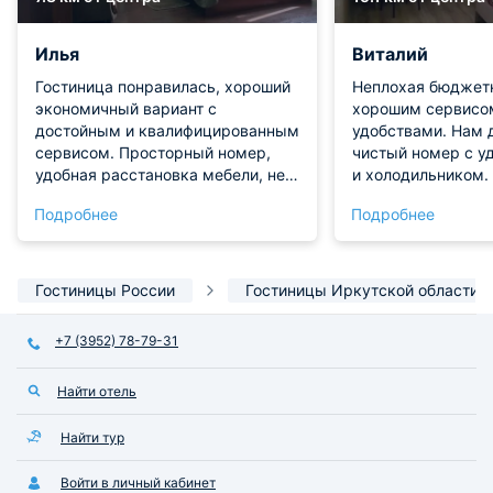
Илья
Виталий
Гостиница понравилась, хороший
Неплохая бюджетн
экономичный вариант с
хорошим сервисо
достойным и квалифицированным
удобствами. Нам 
сервисом. Просторный номер,
чистый номер с у
удобная расстановка мебели, не
и холодильником.
сковывающая движение по
хорошо ловит инт
Подробнее
Подробнее
номеру. Прекрасные условия для
плюс, что есть пр
сна, шикарная кровать с удобным
отдельную плату можно заказать
матрасом, постельные
завтрак. Понравил
принадлежности высокого
Гостиницы России
Гостиницы Иркутской области
качества. Персонал работает
ответственно, внимательно
+7 (3952) 78-79-31
реагирует на все обращения, к
обслуживанию претензий не
Найти отель
возникло. В целом, отель
отличается исключительно
положительными сторонами,
Найти тур
проживание здесь оправдало мои
пожелания.
Войти в личный кабинет