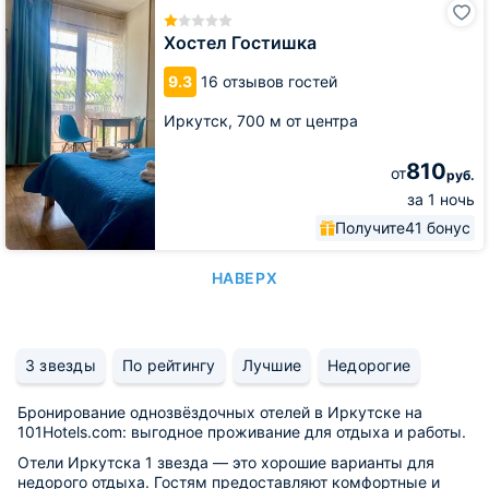
Гостишка
Хостел Гостишка
9.3
16 отзывов гостей
Иркутск,
700 м от центра
810
от
руб.
за 1 ночь
Получите
41 бонус
НАВЕРХ
3 звезды
По рейтингу
Лучшие
Недорогие
Бронирование однозвёздочных отелей в Иркутске на
101Hotels.com: выгодное проживание для отдыха и работы.
Отели Иркутска 1 звезда — это хорошие варианты для
недорого отдыха. Гостям предоставляют комфортные и