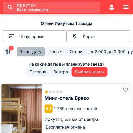
Иркутск
Даты неизвестны
Отели Иркутска 1 звезда
Популярные
Карта
1
1 звезда
Цена
Отели
от
2 000
до
3 000
ру
Сегодня
Завтра
Выбрать даты
Мини-
отель
Браво
Мини-отель Браво
9.1
1 269 отзывов гостей
Иркутск,
5.2 км от центра
Бесплатная отмена