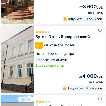
3 600
от
руб.
за 1 ночь
Получите
180 бонусов
Бутик-
Отель
Воскресенский
Бутик-Отель Воскресенский
9.3
216 отзывов гостей
Истра,
500 м от центра
Бесплатная отмена
Завтрак включён
4 000
от
руб.
за 1 ночь
Получите
200 бонусов
Бутик-
Отель
Сурожский