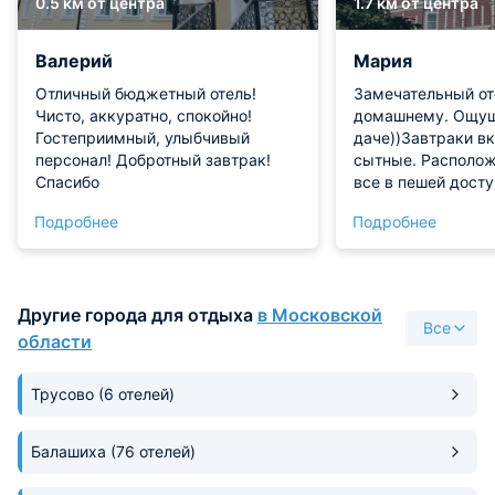
0.5 км от центра
1.7 км от центра
Валерий
Мария
Отличный бюджетный отель!
Замечательный от
Чисто, аккуратно, спокойно!
домашнему. Ощущ
Гостеприимный, улыбчивый
даче))Завтраки в
персонал! Добротный завтрак!
сытные. Располож
Спасибо
все в пешей досту
Подробнее
Подробнее
Другие города для отдыха
в Московской
Все
области
Трусово
(6 отелей)
Балашиха
(76 отелей)