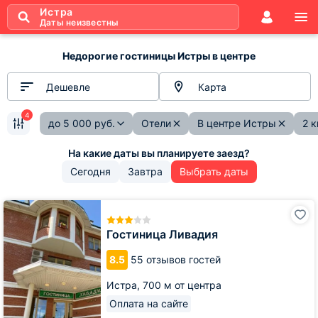
Истра
Даты неизвестны
Недорогие гостиницы Истры в центре
Дешевле
Карта
4
до
5 000
руб.
Отели
В центре Истры
2 
Сегодня
Завтра
Выбрать даты
Гостиница
Ливадия
Гостиница Ливадия
8.5
55 отзывов гостей
Истра,
700 м от центра
Оплата на сайте