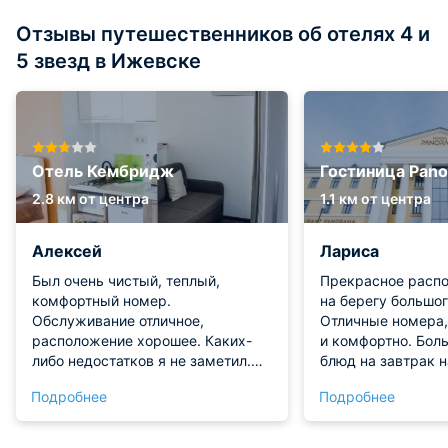
Отзывы путешественников об отелях 4 и
5 звезд в Ижевске
Отель Кембридж
Гостиница Pan
2.8 км от центра
1.1 км от центра
Алексей
Лариса
Был очень чистый, теплый,
Прекрасное распо
комфортный номер.
на берегу большог
Обслуживание отличное,
Отличные номера,
расположение хорошее. Каких-
и комфортно. Бол
либо недостатков я не заметил.
блюд на завтрак н
От меня высшая оценка. Спасибо
Отдельно отмечу 
Подробнее
Подробнее
отелю.
ресторан при отел
вкусно и разнооб
отель!