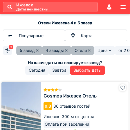
Ижевск
Даты неизвестны
Отели Ижевска 4 и 5 звезд
Популярные
Карта
3
5 звёзд
4 звезды
Отели
Цена
от
2 
Сегодня
Завтра
Выбрать даты
Cosmos
Ижевск
Отель
Cosmos Ижевск Отель
9.3
36 отзывов гостей
Ижевск,
300 м от центра
Оплата при заселении