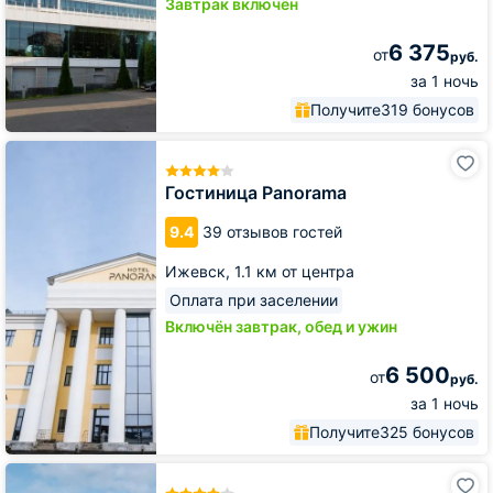
Завтрак включён
6 375
от
руб.
за 1 ночь
Получите
319 бонусов
Гостиница
Panorama
Гостиница Panorama
9.4
39 отзывов гостей
Ижевск,
1.1 км от центра
Оплата при заселении
Включён завтрак, обед и ужин
6 500
от
руб.
за 1 ночь
Получите
325 бонусов
Этнокомплекс
Бобровая