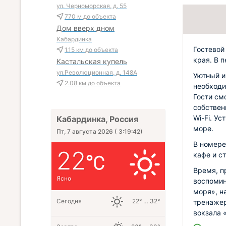
ул. Черноморская, д. 55
770 м
до объекта
Дом вверх дном
Кабардинка
Гостевой
1.15 км
до объекта
края. В п
Кастальская купель
ул.Революционная, д. 148А
Уютный и
2.08 км
до объекта
необходи
Гости см
собствен
Wi-Fi. У
Кабардинка, Россия
море.
Пт, 7 августа 2026
(
3:19:43
)
В номере
22
кафе и с
Время, п
Ясно
воспомин
моря», н
Сегодня
22° … 32°
тренажер
вокзала 