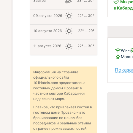
Завтра
23° … 30°
Мы ре
в Кабард
09 августа 2026
22° … 30°
10 августа 2026
22° … 29°
11 августа 2026
22° … 30°
Wi-Fi
Можно
Показат
Информация на странице
официального сайта
101Hotels.com предоставлена
гостевым домом Прованс в
частном секторе Кабардинки
недалеко от моря.
Главное, что привлекает гостей в
гостевом доме Прованс – это
бронирование по ценам без
посредников и реальные отзывы
от ранее проживавших гостей.