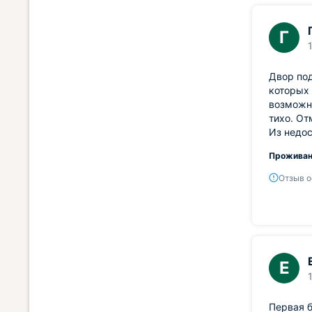
Г
Двор под
которых 
возможно
тихо. От
Из недос
Проживан
Отзыв о
Е
Первая б