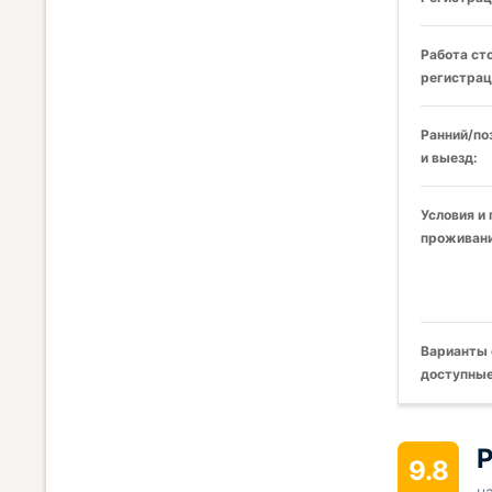
Работа ст
регистрац
Ранний/по
и выезд:
Условия и
проживани
Варианты 
доступные
Р
9.8
н