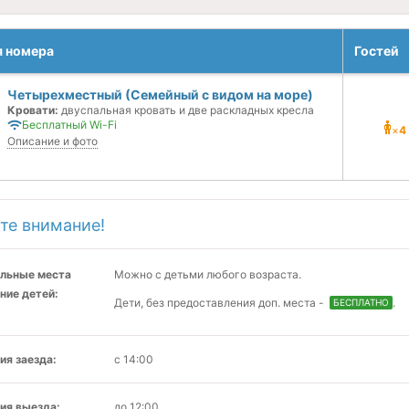
я номера
Гостей
Четырехместный (Семейный с видом на море)
Кровати:
двуспальная кровать и две раскладных кресла
Бесплатный Wi-Fi
×
4
Описание и фото
те внимание!
льные места
Можно с детьми любого возраста.
ние детей:
Дети, без предоставления доп. места -
.
БЕСПЛАТНО
ия заезда:
с 14:00
ия выезда:
до 12:00