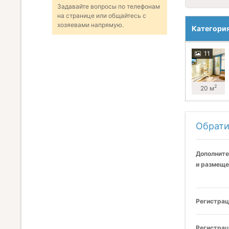
Задавайте вопросы по телефонам
на странице или общайтесь с
хозяевами напрямую.
Категори
11
2
20 м
Обрати
Дополните
и размеще
Регистрац
Регистрац