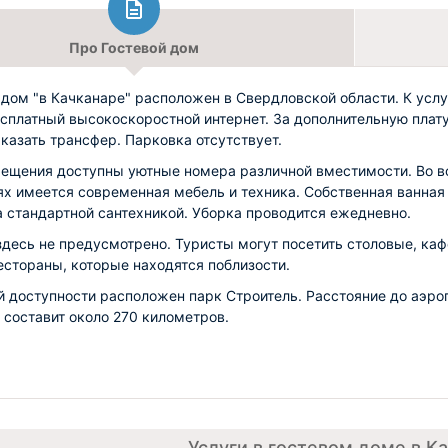
Про Гостевой дом
 дом "в Качканаре" расположен в Свердловской области. К усл
есплатный высокоскоростной интернет. За дополнительную плат
казать трансфер. Парковка отсутствует.
ещения доступны уютные номера различной вместимости. Во в
ях имеется современная мебель и техника. Собственная ванная
 стандартной сантехникой. Уборка проводится ежедневно.
здесь не предусмотрено. Туристы могут посетить столовые, каф
естораны, которые находятся поблизости.
й доступности расположен парк Строитель. Расстояние до аэро
 составит около 270 километров.
Услуги в гостевом доме в К