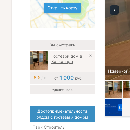
Открыть карту
Вы смотрели
Гостевой дом в
Качканаре
Номерной 
8.5
1 000
/ 10
от
руб.
Удалить все
Достопримечательности
рядом с гостевым домом
Парк Строитель