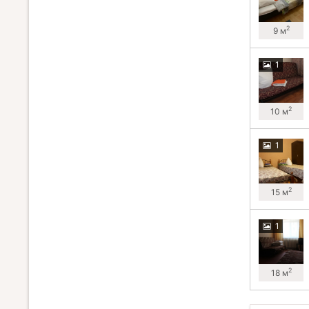
2
9 м
1
2
10 м
1
2
15 м
1
2
18 м