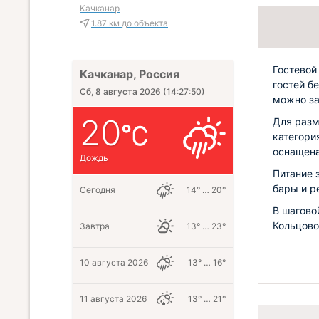
Качканар
1.87 км
до объекта
Гостевой
Качканар, Россия
гостей б
Сб, 8 августа 2026
(
14:27:52
)
можно за
20
Для разм
категори
оснащена
Дождь
Питание 
бары и р
Сегодня
14° … 20°
В шагово
Кольцово
Завтра
13° … 23°
10 августа 2026
13° … 16°
11 августа 2026
13° … 21°