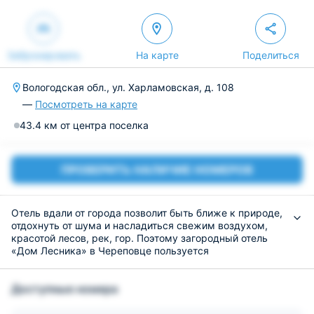
Забронировать
На карте
Поделиться
Вологодская обл., ул. Харламовская, д. 108
—
Посмотреть на карте
43.4 км от центра поселка
ПРОВЕРИТЬ НАЛИЧИЕ НОМЕРОВ
Отель вдали от города позволит быть ближе к природе,
отдохнуть от шума и насладиться свежим воздухом,
красотой лесов, рек, гор. Поэтому загородный отель
«Дом Лесника» в Череповце пользуется
популярностью.
Это идеальное решение для тех людей, кто устал от
Доступные номера
проживания в большом городе. Однако в номерах есть
все для комфорта, качественная мебель и уютная
обстановка. Можно выбрать апартаменты с