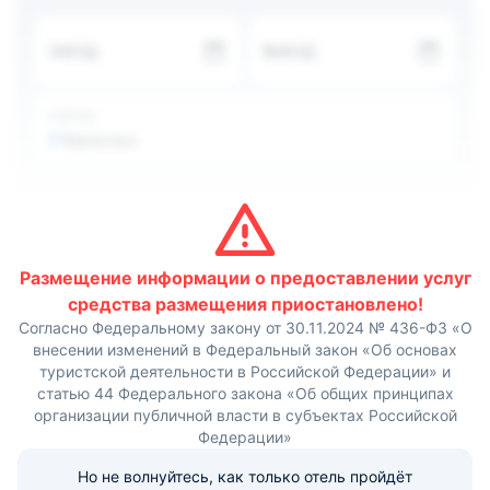
прекрасным видом из окна. Ванная комната
представляет собой душевую кабинку с
ЗАЕЗД
ВЫЕЗД
принадлежностями, феном, тапочками и полотенцами.
На территории предлагается кухня с оборудованием и
посудой, где можно готовить домашние блюда. Взять
барбекю или отдохнуть на террасе, возле бассейна
ГОСТИ
будет идеальным досугом.
2
Взрослых
Отдыхающие могут добраться легко из аэропорта,
который расположен в 70 километрах от загородного
отеля. Рядом есть магазины, кафе, куда можно
прогуляться пешком или на велосипедах. Рыбалка
является одним из любимых занятий туристов этого
отеля.
Размещение информации о предоставлении услуг
средства размещения приостановлено!
Согласно Федеральному закону от 30.11.2024 № 436-ФЗ «О
внесении изменений в Федеральный закон «Об основах
туристской деятельности в Российской Федерации» и
статью 44 Федерального закона «Об общих принципах
организации публичной власти в субъектах Российской
Федерации»
Но не волнуйтесь, как только отель пройдёт