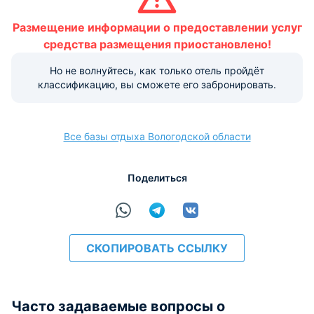
Размещение домашних животных не допускается.
Размещение информации о предоставлении услуг
Варианты оплаты, доступные на ресепшене:
средства размещения приостановлено!
Этот объект размещения принимает только
наличные.
Но не волнуйтесь, как только отель пройдёт
классификацию, вы сможете его забронировать.
Все базы отдыха Вологодской области
Поделиться
СКОПИРОВАТЬ ССЫЛКУ
Часто задаваемые вопросы о