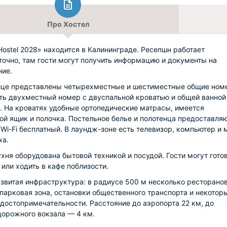
Про Хостел
Hostel 2028» находится в Калининграде. Ресепшн работает
точно, там гости могут получить информацию и документы на
ие.
ице представлены четырехместные и шестиместные общие номе
ть двухместный номер с двуспальной кроватью и общей ванной
. На кроватях удобные ортопедические матрасы, имеется
й ящик и полочка. Постельное белье и полотенца предоставляю
 Wi-Fi бесплатный. В лаундж-зоне есть телевизор, компьютер и 
ха.
хня оборудована бытовой техникой и посудой. Гости могут гото
 или ходить в кафе поблизости.
звитая инфраструктура: в радиусе 500 м несколько ресторанов
 парковая зона, остановки общественного транспорта и некотор
достопримечательности. Расстояние до аэропорта 22 км, до
орожного вокзала — 4 км.