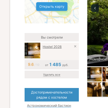
Открыть карту
Вы смотрели
Hostel 2028
Номерной 
9.6
1 485
/ 10
от
руб.
Удалить все
Достопримечательности
рядом с хостелом
Астрономический бастион