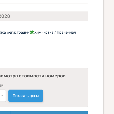
 2028
йка регистрации
Химчистка / Прачечная
осмотра стоимости номеров
ей
Показать цены