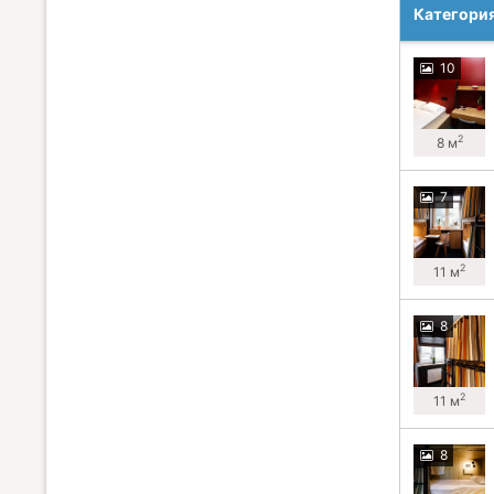
Категори
10
2
8 м
7
2
11 м
8
2
11 м
8