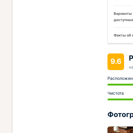
Варианты 
доступные
Факты об 
Р
9.6
н
Расположен
Чистота
Фотогр