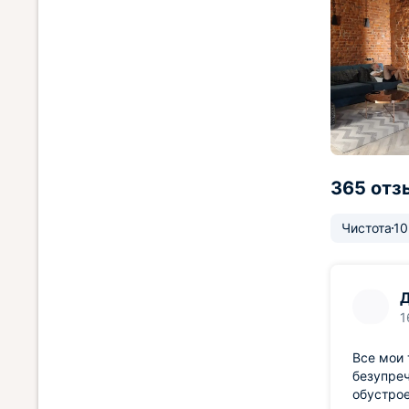
365 отз
Чистота
10
1
Все мои
безупре
обустрое