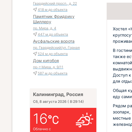
Гвардейский просп., д. 22
418 м
до объекта
Памятник Фридриху
Шиллеру
пр. Мира, д. 4
Хостел «
447 м
до объекта
круглосу
проживан
Аусфальские ворота
пр. Гвардейский/ул. Горная
В гостин
524 м
до объекта
также ес
Дом китобоя
комнатой
пр-т Мира. д. 9/11
выдвижно
587 м
до объекта
Доступ к
для отды
Общая ку
Калининград, Россия
еду сами
Сб, 8 августа 2026
(
8:29:15
)
Рядом ра
зоопарк,
16
местные 
железнод
Облачно с