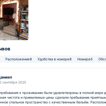
ывов
Расположение
8
Удобства в номере
8
Номера
5
Обс
Даниил
6 сентября 2025
 требования к проживанию были удовлетворены в полной мере 
чная чистота и приемлемые цены сделали пребывание приятным
нное спальное пространство с качественным бельём. Располож