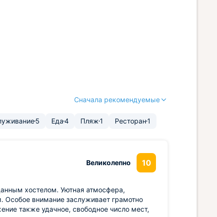
Сначала рекомендуемые
луживание
5
Еда
4
Пляж
1
Ресторан
1
10
Великолепно
данным хостелом. Уютная атмосфера,
. Особое внимание заслуживает грамотно
ение также удачное, свободное число мест,