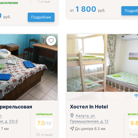
1 отзыв
заселении
1 800
от
руб.
Подроб
0
руб.
Подробнее
рирельсовая
Хостел In Hotel
НОРМАЛЬНО
ВЕЛИК
л.
Калуга, ул.
я, д. 22с3
Промышленная, д. 12
7.0
9.
/
10
 7 км
До центра 6.3 км
33 отзыва
7 от