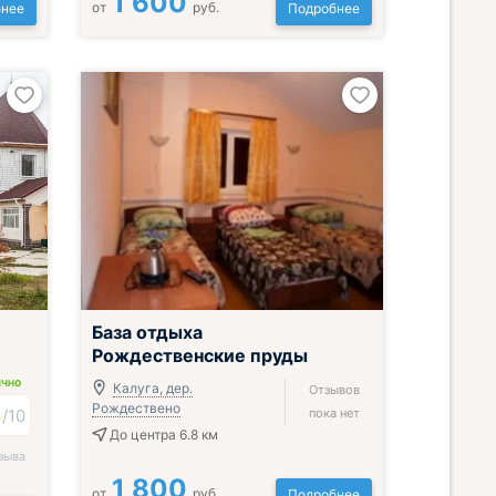
1 600
от
руб.
нее
Подробнее
База отдыха
Рождественские пруды
ИЧНО
Калуга, дер.
Отзывов
Рождествено
4
/
10
пока нет
До центра 6.8 км
зыва
1 800
от
руб.
Подробнее