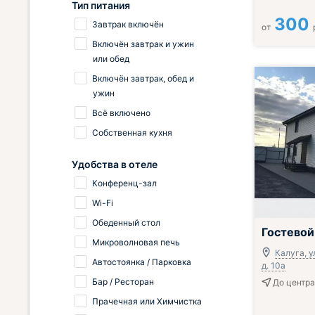
Тип питания
300
Завтрак включён
от
Включён завтрак и ужин
или обед
Включён завтрак, обед и
ужин
Всё включено
Собственная кухня
Удобства в отеле
Конференц-зал
Wi-Fi
Обеденный стол
Гостевой
Микроволновая печь
Калуга, у
Автостоянка / Парковка
д. 10а
Бар / Ресторан
До центра
Прачечная или Химчистка