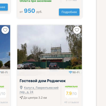
21 отзыв
Оплата при заселении
нее
950
от
руб.
Подробнее
Wi-Fi
Wi-Fi
Гостевой дом Родничок
ОШО
НОРМАЛЬНО
Калуга, Лаврентьевский
пер., д. 24
7
7.9
/
10
/
10
До центра 3.2 км
тзывов
46 отзывов