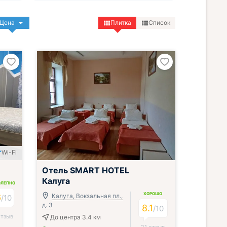
Цена
Плитка
Список
Wi-Fi
Отель SMART HOTEL
Калуга
ОЛЕПНО
ХОРОШО
6
Калуга, Вокзальная пл.,
/
10
д. 3
8.1
/
10
отзыв
До центра 3.4 км