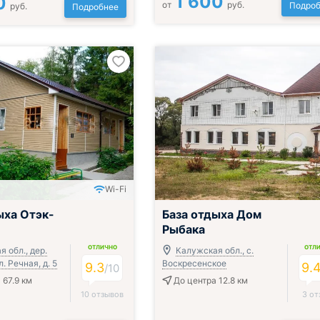
1 600
0
от
руб.
Подроб
руб.
Подробнее
Wi-Fi
ак, обед и ужин
ыха Отэк-
База отдыха Дом
Рыбака
ОТЛИЧНО
ОТЛ
 обл., дер.
Калужская обл., с.
. Речная, д. 5
Воскресенское
9.3
9.
/
10
 67.9 км
До центра 12.8 км
10 отзывов
3 от