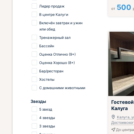
500
Лидер продаж
от
В центре Калуги
Включён завтрак и ужин
или обед
Тренажерный зал
Бассейн
Оценка Отлично (9+)
Оценка Хорошо (8+)
Бар/ресторан
Хостелы
С домашними животными
Звезды
Гостевой
Калуга
5 звезд
Калуга, у
4 звезды
Достоевского
3 звезды
До центра