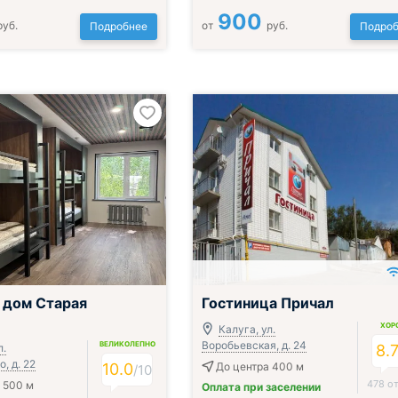
900
руб.
от
руб.
Подробнее
Подроб
 дом Старая
Гостиница Причал
ХОР
Калуга, ул.
Воробьевская, д. 24
ВЕЛИКОЛЕПНО
л.
8.
, д. 22
10.0
До центра 400 м
/
10
478 о
 500 м
Оплата при заселении