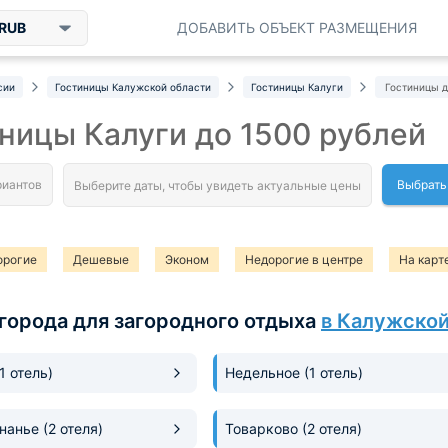
RUB
ДОБАВИТЬ ОБЪЕКТ РАЗМЕЩЕНИЯ
сии
Гостиницы Калужской области
Гостиницы Калуги
Гостиницы д
ницы Калуги до 1500 рублей
Выбрать
орогие
Дешевые
Эконом
Недорогие в центре
На карт
орогие мини-отели
Мини-гостиницы в центре
города для загородного отдыха
в Калужской
(1 отель)
Недельное
(1 отель)
гнанье
(2 отеля)
Товарково
(2 отеля)