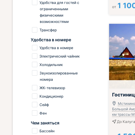
Удобства для гостей с
1 10
от
ограниченными
физическими
возможностями
Трансфер
Удобства в номере
Удобства в номере
Электрический чайник
Холодильник
Звукоизолированные
номера
ЖК-телевизор
Завтрак вклю
Гостини
Кондиционер
Мстихино,
Сейф
Большой Амур
Фен
км трассы 
До Калуга
Чем заняться
Бассейн