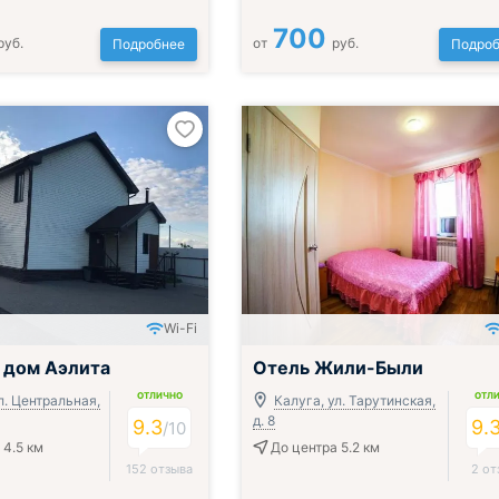
700
руб.
от
руб.
Подробнее
Подроб
Wi-Fi
 дом Аэлита
Отель Жили-Были
ОТЛИЧНО
ОТЛ
л. Центральная,
Калуга, ул. Тарутинская,
д. 8
9.3
9.
/
10
 4.5 км
До центра 5.2 км
152 отзыва
2 от