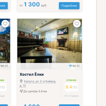
1 300
от
руб.
нее
Подробнее
Wi-Fi
Wi-Fi
Хостел Ёлки
ОШО
ОТЛИЧНО
Калуга, ул. 2-я Киёвка,
д. 15
9.4
/
10
/
10
До центра 3.6 км
тзыв
19 отзывов