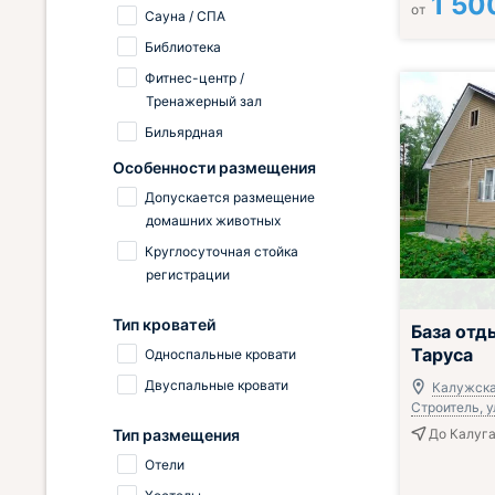
1 50
от
Сауна / СПА
Библиотека
Фитнес-центр /
Тренажерный зал
Бильярдная
Особенности размещения
Допускается размещение
домашних животных
Круглосуточная стойка
регистрации
Включён завтр
Тип кроватей
База отд
Таруса
Односпальные кровати
Двуспальные кровати
Калужская
Строитель, ул
Тип размещения
До Калуга
Отели