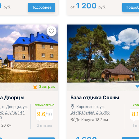
0
1 200
руб.
от
руб.
Подробнее
Подроб
Завтрак
чён
ца Дворцы
База отдыха Сосны
ВЕЛИКОЛЕПНО
ХОР
 с. Дворцы, ул.
Корекозево, ул.
, д. 84а, 144
Центральная, д. 230б
9.6
8.1
/
10
М3
До Калуга 18.2 км
 20 км
3 отзыва
1 о