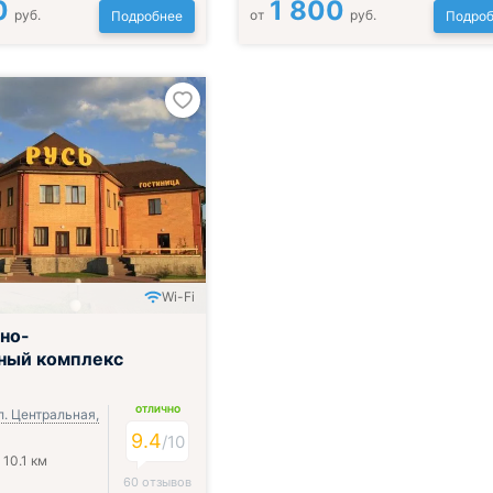
0
1 800
руб.
от
руб.
Подробнее
Подроб
Wi-Fi
но-
ный комплекс
ОТЛИЧНО
л. Центральная,
9.4
/
10
 10.1 км
60 отзывов