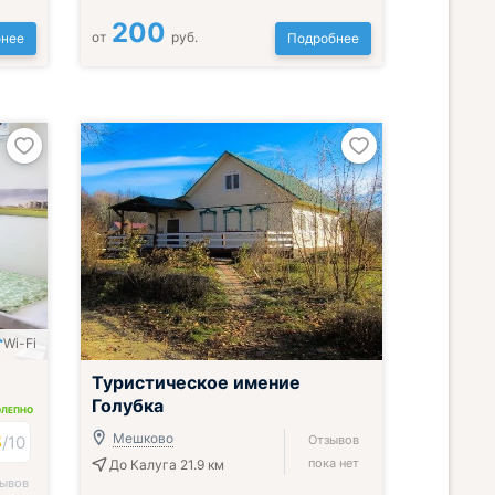
200
от
руб.
нее
Подробнее
Wi-Fi
Туристическое имение
Голубка
ОЛЕПНО
8
Мешково
/
10
Отзывов
пока нет
До Калуга 21.9 км
зывов