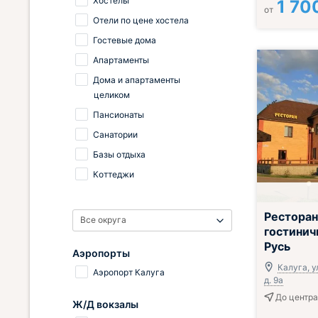
Хостелы
1 70
от
Отели по цене хостела
Гостевые дома
Апартаменты
Дома и апартаменты
целиком
Пансионаты
Санатории
Базы отдыха
Коттеджи
Ресторан
Все округа
гостинич
Русь
Аэропорты
Калуга, у
Аэропорт Калуга
д. 9а
До центра
Ж/Д вокзалы