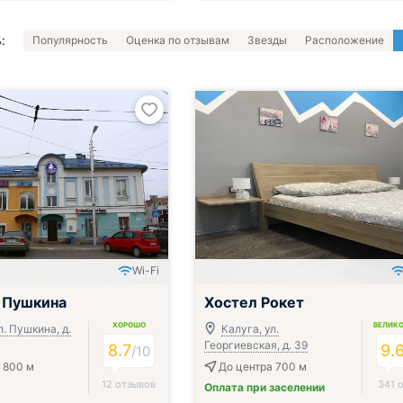
:
Популярность
Оценка по отзывам
Звезды
Расположение
Wi-Fi
 Пушкина
Хостел Рокет
ХОРОШО
ВЕЛИК
л. Пушкина, д.
Калуга, ул.
Георгиевская, д. 39
8.7
9.
/
10
 800 м
До центра 700 м
12 отзывов
341 
Оплата при заселении