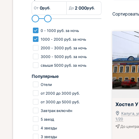
0
2 000
От
руб.
До
руб.
Сортировать
0
-
1000
руб.
за ночь
1000
-
2000
руб.
за ночь
2000
-
3000
руб.
за ночь
3000
-
5000
руб.
за ночь
свыше
5000
руб.
за ночь
Популярные
Отели
от
2000
до
3000
руб.
от
3000
до
5000
руб.
Хостел У
Завтрак включён
Калуга, у
1/20
5 звезд
До центра
4 звезды
3 звезды