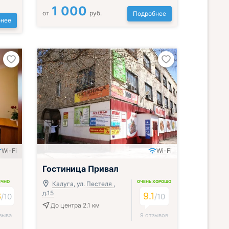
1 000
от
руб.
Подробнее
нее
Wi-Fi
Wi-Fi
Гостиница Привал
ИЧНО
ОЧЕНЬ ХОРОШО
Калуга, ул. Пестеля ,
д.15
3
9.1
/
10
/
10
До центра 2.1 км
зыва
9 отзывов