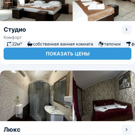
Студио
Комфорт
22м²
собственная ванная комната
тапочки
ф
ПОКАЗАТЬ ЦЕНЫ
Люкс