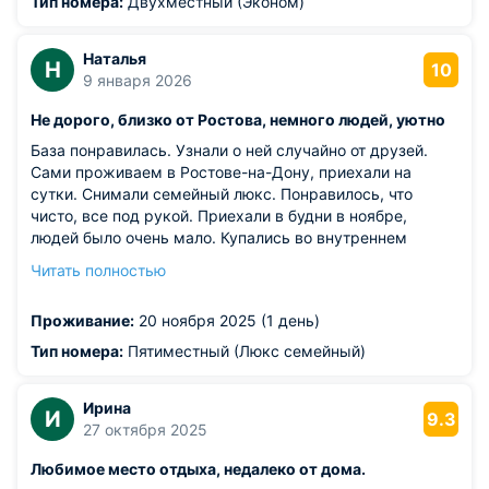
Тип номера:
Двухместный (Эконом)
Наталья
Н
10
9 января 2026
Не дорого, близко от Ростова, немного людей, уютно
База понравилась. Узнали о ней случайно от друзей.
Сами проживаем в Ростове-на-Дону, приехали на
сутки. Снимали семейный люкс. Понравилось, что
чисто, все под рукой. Приехали в будни в ноябре,
людей было очень мало. Купались во внутреннем
бассейне, очень чисто, запаха хлорки, как это бывает в
Читать полностью
других метах особо не было. Персонал вежливый.
Планируем приехать еще. И не дорого
Проживание:
20 ноября 2025 (1 день)
Из недостатков: минусов не заметили, были осенью, на
территории практически не находились. В помещениях
Тип номера:
Пятиместный (Люкс семейный)
все хорошо.
Ирина
И
9.3
27 октября 2025
Любимое место отдыха, недалеко от дома.