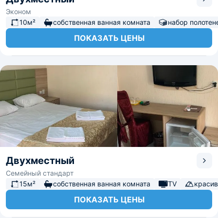
Эконом
10м²
собственная ванная комната
набор полотен
ПОКАЗАТЬ ЦЕНЫ
Двухместный
Семейный стандарт
15м²
собственная ванная комната
TV
красив
ПОКАЗАТЬ ЦЕНЫ