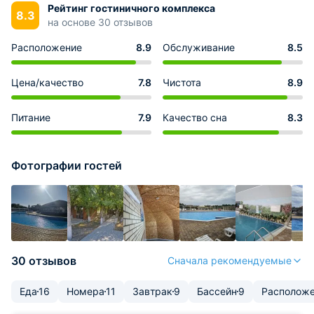
Рейтинг гостиничного комплекса
8.3
на основе 30 отзывов
Расположение
8.9
Обслуживание
8.5
Цена/качество
7.8
Чистота
8.9
Питание
7.9
Качество сна
8.3
Фотографии гостей
30 отзывов
Сначала рекомендуемые
Еда
16
Номера
11
Завтрак
9
Бассейн
9
Располож