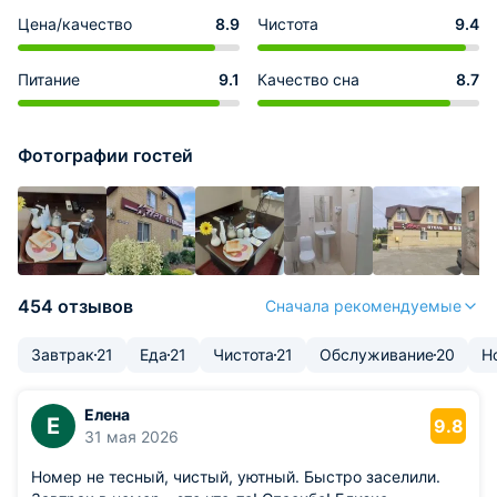
Цена/качество
8.9
Чистота
9.4
Питание
9.1
Качество сна
8.7
Фотографии гостей
454 отзывов
Сначала рекомендуемые
Завтрак
21
Еда
21
Чистота
21
Обслуживание
20
Н
Елена
Е
9.8
31 мая 2026
Номер не тесный, чистый, уютный. Быстро заселили.