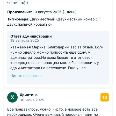
черти что)))
Проживание:
10 августа 2025 (1 день)
Тип номера:
Двухместный (Двухместный номер с 1
двухспальной кроватью)
Ответ администрации :
18 августа 2025
Уважаемая Марина! Благодарим вас за отзыв. Если
нужно одеяло можно попросить еще одну, у
администратора.Не всем бывает в этот сезон
холодно,но ваше право ,вы могли бы попросить у
администратора на ресепшене. Еще у нас
кондиционеры можно включить в режим тепла.Это
Читать полностью
тоже для вашего удобства и по потребностям. В этот
сезон все одеяло и подушки проходят дизинфекцию
и в наличии могут не быть двуспальные. Извините
за причиненные неудобства.Спасибо,что были
Христина
Х
10
нашим гостем!
30 июня 2025
Все понравилось, уютно, чисто, в номере есть все
необходимое. Очень вежливый персонал, приятно