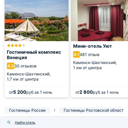
Мини-отель Уют
Гостиничный комплекс
481 отзыв
8.1
Венеция
Каменск-Шахтинский,
30 отзывов
8.3
1 км от центра
Каменск-Шахтинский,
1.7 км от центра
5 200
2 800
от
руб.
за 1 ночь
от
руб.
за 1 ночь
Гостиницы России
Гостиницы Ростовской области
Найти отель