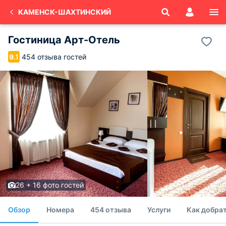
КАМЕНСК-ШАХТИНСКИЙ
Гостиница Арт-Отель
454 отзыва гостей
9.1
26 + 16 фото гостей
Обзор
Номера
454 отзыва
Услуги
Как добра