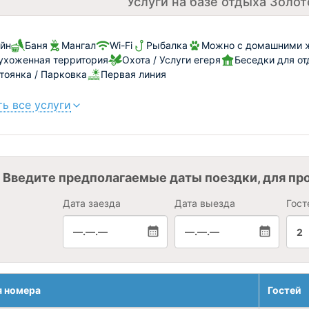
Услуги на базе отдыха Золот
йн
Баня
Мангал
Wi-Fi
Рыбалка
Можно с домашними ж
ухоженная территория
Охота / Услуги егеря
Беседки для о
тоянка / Парковка
Первая линия
ь все услуги
Введите предполагаемые даты поездки, для пр
Дата заезда
Дата выезда
Гост
—.—.—
—.—.—
2
я номера
Гостей