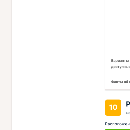
Варианты 
доступные
Факты об 
Р
10
н
Расположен