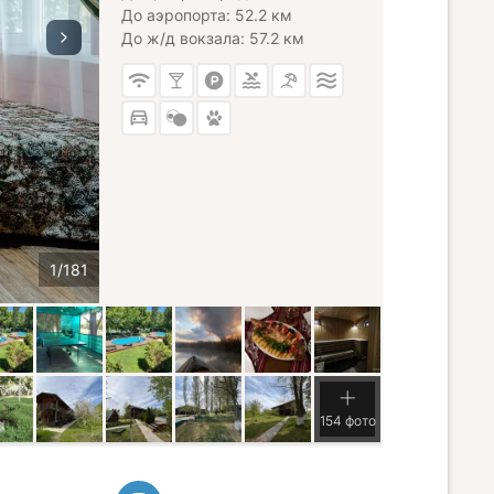
До аэропорта: 52.2 км
До ж/д вокзала: 57.2 км
154 фото