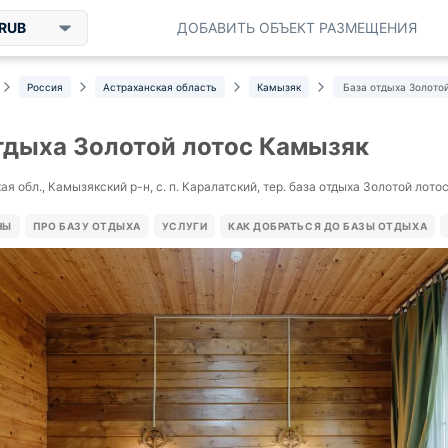
RUB
ДОБАВИТЬ ОБЪЕКТ РАЗМЕЩЕНИЯ
Россия
Астраханская область
Камызяк
База отдыха Золото
тдыха Золотой лотос Камызяк
я обл., Камызякский р-н, с. п. Каралатский, тер. база отдыха Золотой лотос,
НЫ
ПРО БАЗУ ОТДЫХА
УСЛУГИ
КАК ДОБРАТЬСЯ ДО БАЗЫ ОТДЫХА