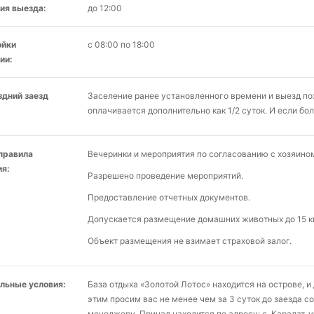
ия выезда:
до 12:00
ойки
с 08:00 по 18:00
ии:
здний заезд
Заселение ранее установленного времени и выезд по
оплачивается дополнительно как 1/2 суток. И если бол
 правила
Вечеринки и мероприятия по согласованию с хозяино
я:
Разрешено проведение мероприятий.
Предоставление отчетных документов.
Допускается размещение домашних животных до 15 кг
Объект размещения не взимает страховой залог.
льные условия:
База отдыха «Золотой Лотос» находится на острове, и 
этим просим вас не менее чем за 3 суток до заезда 
менеджеру. Причал находится по адресу: с. Каралат. ул.