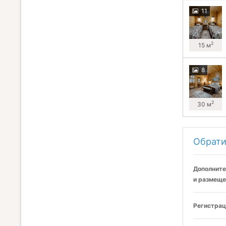
11
2
15 м
8
2
30 м
Обрати
Дополните
и размеще
Регистрац