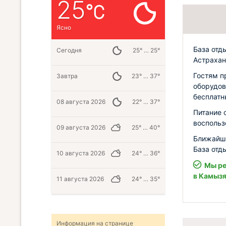
25
Ясно
База отд
Сегодня
25° … 25°
Астрахан
Гостям п
Завтра
23° … 37°
оборудов
бесплатн
08 августа 2026
22° … 37°
Питание 
воспольз
09 августа 2026
25° … 40°
Ближайши
База отд
10 августа 2026
24° … 36°
Мы ре
в Камыз
11 августа 2026
24° … 35°
Информация на странице