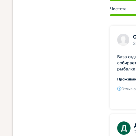
Чистота
О
3
База отд
собирает
рыбалка,
Проживан
Отзыв о
Д