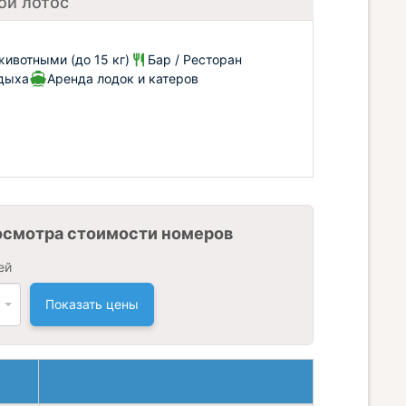
ой лотос
ивотными (до 15 кг)
Бар / Ресторан
тдыха
Аренда лодок и катеров
осмотра стоимости номеров
ей
Показать цены