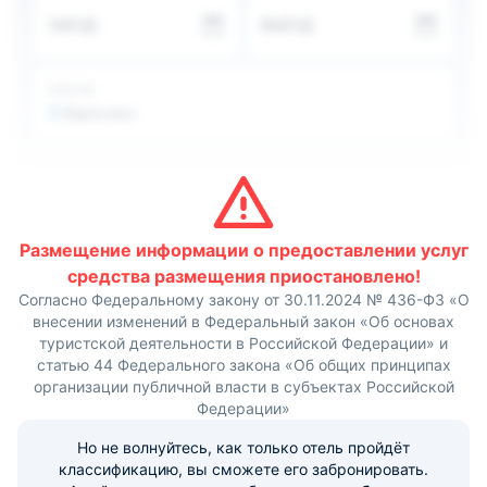
рыб. Для большего удобства рыбаки могут арендовать
ЗАЕЗД
ВЫЕЗД
моторную лодку.
Для размещения доступны одноместные и
двухместные номера с односпальными кроватями.
Комнаты оформлены в пастельных тонах,
ГОСТИ
укомплектованы необходимой мебелью и техникой.
2
Взрослых
Собственная ванная комната оснащена душевой
кабиной, туалетом и раковиной.
На территории работает ресторан, где можно вкусно и
недорого покушать. В меню представлены блюда и
напитки европейской кухни. Также можно
воспользоваться принадлежностями для барбекю,
чтобы приготовить мясо, рыбу или овощи на открытом
Размещение информации о предоставлении услуг
огне.
средства размещения приостановлено!
Дорога до Астрахани на автомобиле займет не более
Согласно Федеральному закону от 30.11.2024 № 436-ФЗ «О
двух часов. Расстояние до аэропорта Нариманово
внесении изменений в Федеральный закон «Об основах
составит около 60 километров.
туристской деятельности в Российской Федерации» и
статью 44 Федерального закона «Об общих принципах
организации публичной власти в субъектах Российской
Федерации»
Но не волнуйтесь, как только отель пройдёт
классификацию, вы сможете его забронировать.