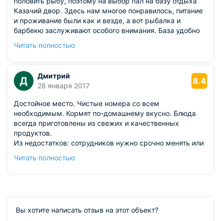
половить рыбу, поэтому на выбор пал на базу отдыха
Казачий двор. Здесь нам многое понравилось, питание
и проживание были как и везде, а вот рыбалка и
барбекю заслуживают особого внимания. База удобно
находится вблизи реки, поэтому ловить можно с берега.
Читать полностью
Мы отдохнули на славу, будем стараться приезжать
чаще.
Дмитрий
Д
8.4
28 января 2017
Достойное место. Чистые номера со всем
необходимым. Кормят по-домашнему вкусно. Блюда
всегда приготовлены из свежих и качественных
продуктов.
Из недостатков: сотрудников нужно срочно менять или
поднимать их квалификацию. Персонал никудышный.
Читать полностью
Просьбы гостей они просто игнорируют. Никогда не
здороваются, лица всегда угрюмые,
недоброжелательные.
Вы хотите написать отзыв на этот объект?