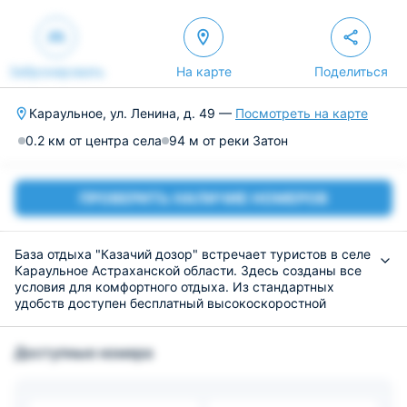
Забронировать
На карте
Поделиться
Караульное, ул. Ленина, д. 49 —
Посмотреть на карте
0.2 км от центра села
94 м от реки Затон
ПРОВЕРИТЬ НАЛИЧИЕ НОМЕРОВ
База отдыха "Казачий дозор" встречает туристов в селе
Караульное Астраханской области. Здесь созданы все
условия для комфортного отдыха. Из стандартных
удобств доступен бесплатный высокоскоростной
интернет, прачечная. Для автовладельцев оборудована
частная парковка. Трансфер оплачивается гостями
Доступные номера
отдельно. Из развлечений доступен дайвинг.
Ежегодно на турбазу приезжает множество любителей
рыбной ловли. В реке Кизань можно поймать щуку,
плотву, жереха, сома, судака, сазана и другие виды