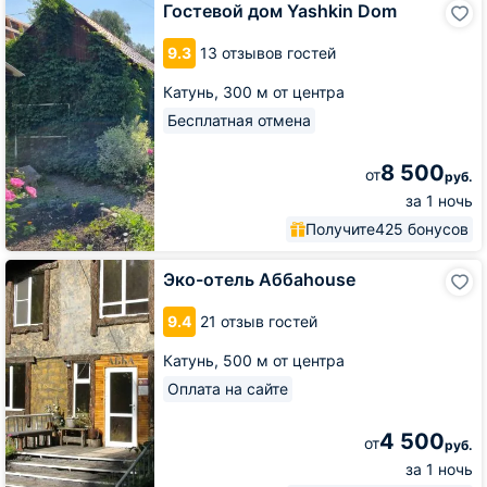
Гостевой дом Yashkin Dom
дом
Yashkin
9.3
13 отзывов гостей
Dom
Катунь,
300 м от центра
Бесплатная отмена
8 500
от
руб.
за 1 ночь
Получите
425 бонусов
Эко-
Эко-отель Аббаhouse
отель
Аббаhouse
9.4
21 отзыв гостей
Катунь,
500 м от центра
Оплата на сайте
4 500
от
руб.
за 1 ночь