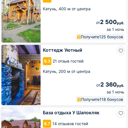
Катунь,
400 м от центра
2 500
от
руб.
за 1 ночь
Получите
125 бонусов
Коттедж
Коттедж Уютный
Уютный
9.3
21 отзыв гостей
Катунь,
200 м от центра
2 360
от
руб.
за 1 ночь
Получите
118 бонусов
База
База отдыха У Шапокляк
отдыха
У
8.7
14 отзывов гостей
Шапокляк