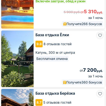
Включён завтрак, обед и ужин
5 310
5 900
руб.
от
руб.
за 1 ночь
Получите
266 бонусов
База
База отдыха Ёлки
отдыха
Ёлки
9.8
8 отзывов гостей
Катунь,
300 м от центра
Бесплатная отмена
7 200
от
руб.
за 1 ночь
Получите
360 бонусов
База
База отдыха Берёзка
отдыха
Берёзка
8.7
5 отзывов гостей