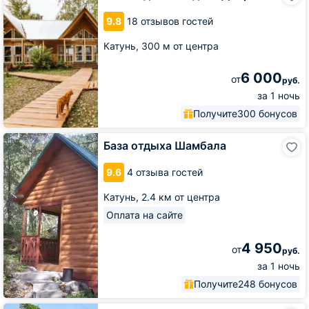
Усадьба
9.8
18 отзывов гостей
Добрыня
Катунь,
300 м от центра
6 000
от
руб.
за 1 ночь
Получите
300 бонусов
База
База отдыха Шамбала
отдыха
Шамбала
9.6
4 отзыва гостей
Катунь,
2.4 км от центра
Оплата на сайте
4 950
от
руб.
за 1 ночь
Получите
248 бонусов
Гостевой