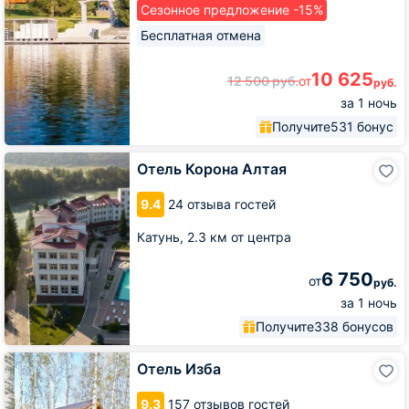
Сезонное предложение -15%
Бесплатная отмена
10 625
12 500
руб.
от
руб.
за 1 ночь
Получите
531 бонус
Отель
Отель Корона Алтая
Корона
Алтая
9.4
24 отзыва гостей
Катунь,
2.3 км от центра
6 750
от
руб.
за 1 ночь
Получите
338 бонусов
Отель
Отель Изба
Изба
9.3
157 отзывов гостей