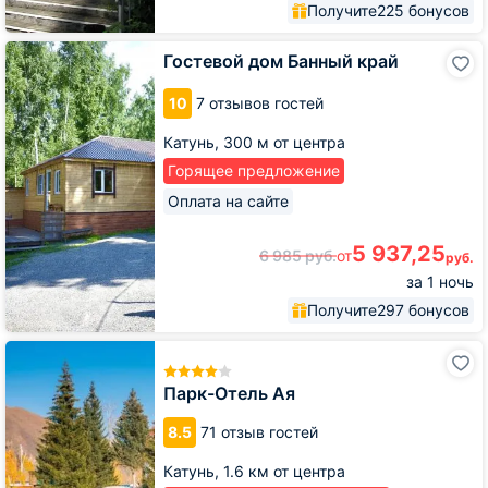
Получите
225 бонусов
Гостевой
Гостевой дом Банный край
дом
Банный
10
7 отзывов гостей
край
Катунь,
300 м от центра
Горящее предложение
Оплата на сайте
5 937,25
6 985
руб.
от
руб.
за 1 ночь
Получите
297 бонусов
Парк-
Отель
Ая
Парк-Отель Ая
8.5
71 отзыв гостей
Катунь,
1.6 км от центра