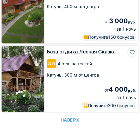
Катунь,
400 м от центра
3 000
от
руб.
за 1 ночь
Получите
150 бонусов
База
База отдыха Лесная Сказка
отдыха
Лесная
8.9
4 отзыва гостей
Сказка
Катунь,
300 м от центра
4 000
от
руб.
за 1 ночь
Получите
200 бонусов
НАВЕРХ