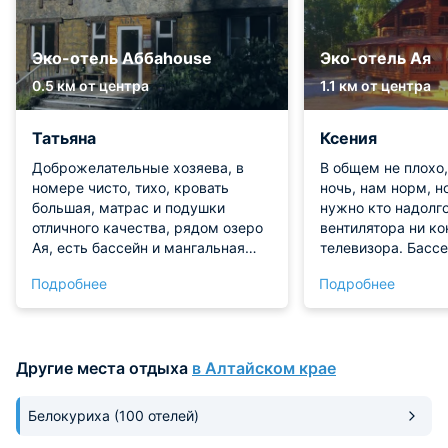
Эко-отель Аббаhouse
Эко-отель Ая
0.5 км от центра
1.1 км от центра
Татьяна
Ксения
Доброжелательные хозяева, в
В общем не плохо
номере чисто, тихо, кровать
ночь, нам норм, н
большая, матрас и подушки
нужно кто надолго
отличного качества, рядом озеро
вентилятора ни к
Ая, есть бассейн и мангальная
телевизора. Бассе
зона-отличное место для отдыха,
подогреваемый до
Подробнее
Подробнее
приезжайте-не пожалеете!
работает. На терр
мангальные зоны.
есть парковка.
Другие места отдыха
в Алтайском крае
Белокуриха
(100 отелей)