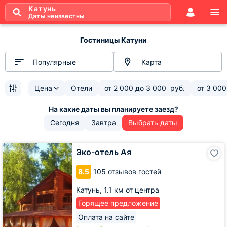
Катунь
Даты неизвестны
Гостиницы Катуни
Популярные
Карта
Цена
Отели
от
2 000
до
3 000
руб.
от
3 000
Сегодня
Завтра
Выбрать даты
Эко-
Эко-отель Ая
отель
Ая
8.5
105 отзывов гостей
Катунь,
1.1 км от центра
Горящее предложение
Оплата на сайте