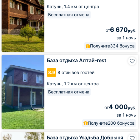
Катунь,
1.4 км от центра
Бесплатная отмена
6 670
от
руб.
за 1 ночь
Получите
334 бонуса
База
База отдыха Алтай-rest
отдыха
Алтай-
8.9
8 отзывов гостей
rest
Катунь,
1.2 км от центра
Бесплатная отмена
4 000
от
руб.
за 1 ночь
Получите
200 бонусов
База
База отдыха Усадьба Добрыня
отдыха