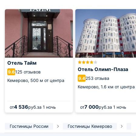
Отель Тайм
Отель Олимп-Плаза
125 отзывов
9.6
253 отзыва
9.4
Кемерово,
500 м от центра
Кемерово,
1.6 км от центра
4 536
7 000
от
руб.
за 1 ночь
от
руб.
за 1 ночь
Гостиницы России
Гостиницы Кемерово
Б