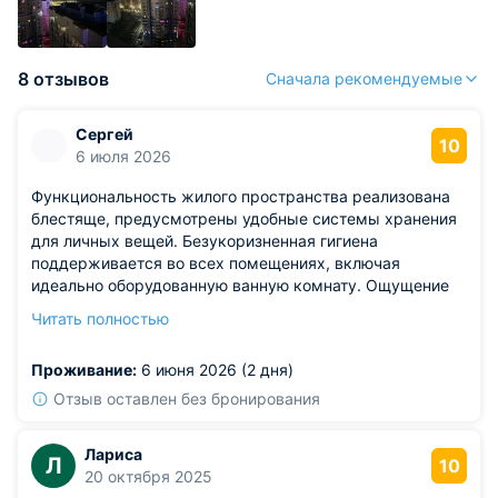
8 отзывов
Сначала рекомендуемые
Сергей
10
6 июля 2026
Функциональность жилого пространства реализована
блестяще, предусмотрены удобные системы хранения
для личных вещей. Безукоризненная гигиена
поддерживается во всех помещениях, включая
идеально оборудованную ванную комнату. Ощущение
защищенности и домашнего очага настигает буквально
Читать полностью
с первых минут пересечения порога. Несколько суток
пролетели незаметно в полнейшей идиллии, оставив
Проживание:
6 июня 2026 (2 дня)
желание обязательно вернуться сюда снова.
Отзыв оставлен без бронирования
Лариса
Л
10
20 октября 2025