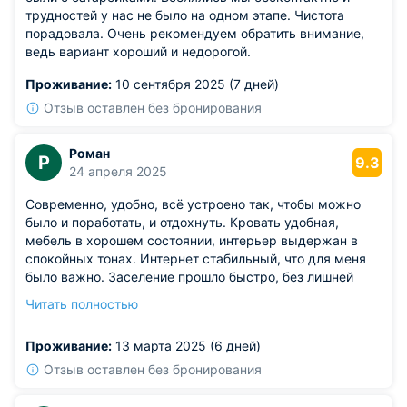
трудностей у нас не было на одном этапе. Чистота
порадовала. Очень рекомендуем обратить внимание,
ведь вариант хороший и недорогой.
Проживание:
10 сентября 2025 (7 дней)
Отзыв оставлен без бронирования
Роман
Р
9.3
24 апреля 2025
Современно, удобно, всё устроено так, чтобы можно
было и поработать, и отдохнуть. Кровать удобная,
мебель в хорошем состоянии, интерьер выдержан в
спокойных тонах. Интернет стабильный, что для меня
было важно. Заселение прошло быстро, без лишней
суеты. Хороший вариант, чтобы совместить рабочую
Читать полностью
поездку с комфортом.
Из недостатков: немного пахло стиральным порошком
Проживание:
13 марта 2025 (6 дней)
в шкафу.
Отзыв оставлен без бронирования