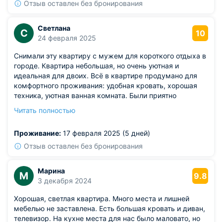
Отзыв оставлен без бронирования
Светлана
С
10
24 февраля 2025
Снимали эту квартиру с мужем для короткого отдыха в
городе. Квартира небольшая, но очень уютная и
идеальная для двоих. Всё в квартире продумано для
комфортного проживания: удобная кровать, хорошая
техника, уютная ванная комната. Были приятно
удивлены наличием небольшого балкона, где мы
Читать полностью
проводили вечерние часы. Отличная кухня для готовки,
все чисто и аккуратно. Прекрасный выбор для тех, кто
Проживание:
17 февраля 2025 (5 дней)
ищет уют и спокойствие.
Отзыв оставлен без бронирования
Марина
М
9.8
3 декабря 2024
Хорошая, светлая квартира. Много места и лишней
мебелью не заставлена. Есть большая кровать и диван,
телевизор. На кухне места для нас было маловато, но