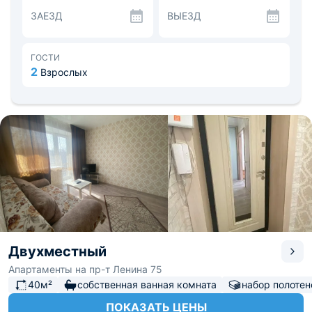
количество различных кафе и ресторанов.
ЗАЕЗД
ВЫЕЗД
В качестве развлечения можно посетить кинотеатр
«Юбилейный», Московскую площадь, цирк. Расстояние
до железнодорожного вокзала — 3,6 км, до аэропорта
— 7 км.
ГОСТИ
2
Взрослых
Двухместный
Апартаменты на пр-т Ленина 75
40м²
собственная ванная комната
набор полотен
ПОКАЗАТЬ ЦЕНЫ