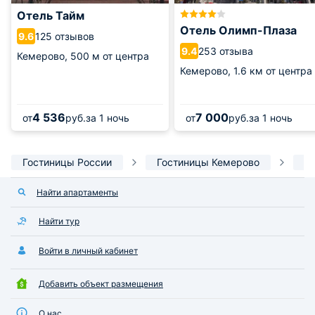
Отель Тайм
Отель Олимп-Плаза
125 отзывов
9.6
253 отзыва
9.4
Кемерово,
500 м от центра
Кемерово,
1.6 км от центра
4 536
7 000
от
руб.
за 1 ночь
от
руб.
за 1 ночь
Гостиницы России
Гостиницы Кемерово
А
Найти апартаменты
Найти тур
Войти в личный кабинет
Добавить объект размещения
О нас