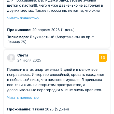
для проживания. Были даже одноразовые зубные
щетки с пастой!!!, чего я уже давненько не встречал в
других местах. Также плюсом является то, что окна
выходят не на проспект, а во двор, поэтому абсолютно
Читать полностью
нет шума и ночью можно спокойно спатью. Магазин
"Магнит" расположен в 3 минутах ходьбы от подъезда,
Проживание:
29 апреля 2026 (1 день)
поэтому с приобретением продуктов вопросо не
возникло. Поселение (получение ключей и инструкций)
Тип номера:
Двухместный (Апартаменты на пр-т
прошло оперативно и без проблем. Также довольно
Ленина 75)
быстро вернули залог после выезда. Остался всем
доволен.
Света
10
24 июля 2025
Провели в этих апартаментах 5 дней и в целом все
понравилось. Интерьер спокойный, кровать находится
в небольшой нише, что немного смущало. Я привыкла
все-таки жить на открытом пространстве, а
дополнительные перегородки мне не очень нравится.
Но привыкла быстро. К тому же в квартире мы только
Читать полностью
ночевали. На кухонном уголке мы смогли все найти для
приготовления еды. Вода была постоянно в кране и шла
Проживание:
1 июня 2025 (5 дней)
с хорошим напором. Соседей не слышали.