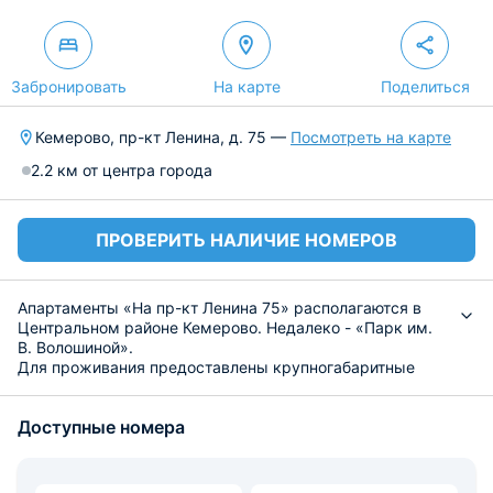
Забронировать
На карте
Поделиться
Кемерово, пр-кт Ленина, д. 75 —
Посмотреть на карте
2.2 км от центра города
ПРОВЕРИТЬ НАЛИЧИЕ НОМЕРОВ
Апартаменты «На пр-кт Ленина 75» располагаются в
Центральном районе Кемерово. Недалеко - «Парк им.
В. Волошиной».
Для проживания предоставлены крупногабаритные
однокомнатные апартаменты, включаемые спальное
место в виде двуспальной кровати, набор полотенец,
Доступные номера
диван с телевизором в гостиной зоне.
Готовить самостоятельно предлагается на
оборудованной кухне, а при желании пообедать или
позавтракать вне дома, вокруг есть большое