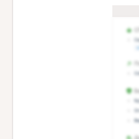
С
С
о
П
С
Б
К
О
В
Д