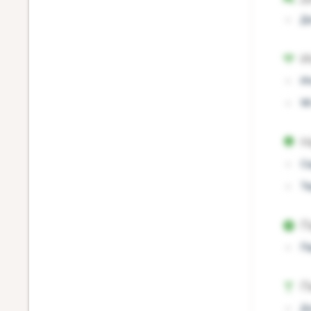
Д
И
И
Wi
Н
С
Т
П
П
П
Д