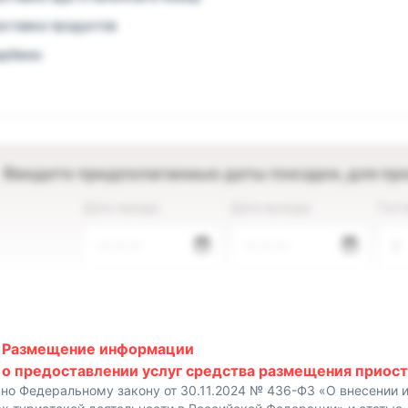
оставка продуктов
арбекю
Введите предполагаемые даты поездки, для пр
Дата заезда
Дата выезда
Гост
—.—.—
—.—.—
2
Размещение информации
о предоставлении услуг средства размещения приост
сно Федеральному закону от 30.11.2024 № 436-ФЗ «О внесении 