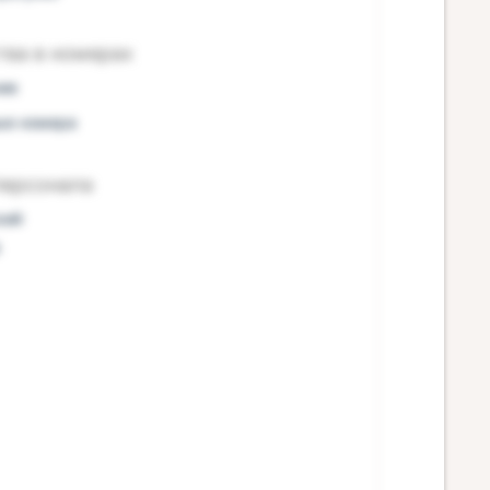
тва в номерах
ие
ые номера
персонала
кий