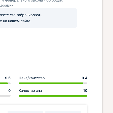
 44 Федерального закона «Об общих
дерации»
ожете его забронировать.
х на нашем сайте.
9.6
Цена/качество
9.4
0
Качество сна
10