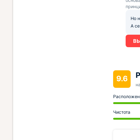
основа
принц
Но н
А с
ВЫ
Р
9.6
н
Расположен
Чистота