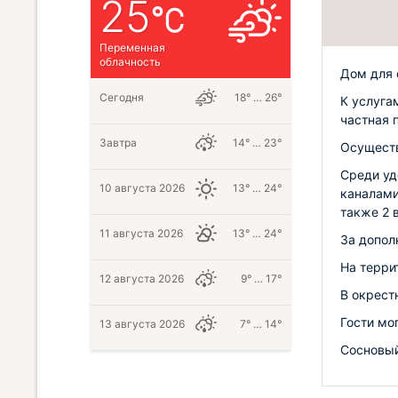
25
Переменная
облачность
Дом для 
Сегодня
18° … 26°
К услуга
частная 
Завтра
14° … 23°
Осуществ
Среди уд
10 августа 2026
13° … 24°
каналами
также 2 
11 августа 2026
13° … 24°
За допол
На терри
12 августа 2026
9° … 17°
В окрест
Гости мог
13 августа 2026
7° … 14°
Сосновый