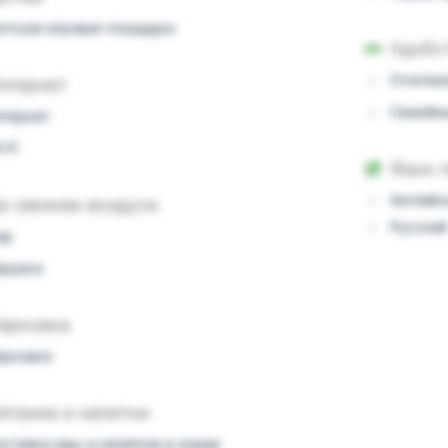
етская игровая площадка
Удобс
Отоплен
нтернет
Семейн
нтернет
-Fi
Язык 
Английс
а свежем воздухе
Русский
ад
ерраса
арковка
арковка
итание и напитки
оставка еды и напитков в номер