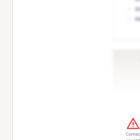
Д
Б
Согла