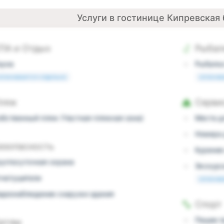
Услуги в гостинице Кипревская 
ПА и Отдых
Рыбал
ауна
Рыбалка
плачивается отдельно
оплачив
ляж
Серви
обственный пляж (Частная пляжная зона)
Места д
Номера 
езопасность
Курение
руглосуточная охрана
Экскурс
гнетушители
оплачив
идеонаблюдение снаружи здания
Спорт
Пешие п
етям