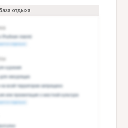
база отдыха
ка
 (Рыбная ловля)
ается отдельно
сы
ля курения
для некурящих
 на всей территории запрещено
ия или презентация о местной культуре
ается отдельно
рогулки