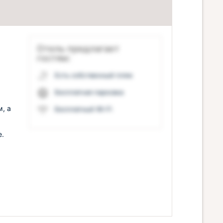
Отель предлагает
гостям:
Есть собственный пляж
Бесплатная парковка
, а
Бесплатный Wi-Fi
е.