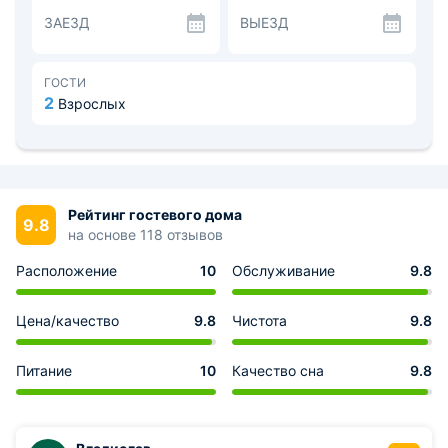
техникой. В гостевом доме возможна доставка еды в
ЗАЕЗД
ВЫЕЗД
номер. В шаговой доступности множество заведений,
где каждый сможет найти кухню по душе.
Для посещения можете выбрать Филармонию им. В.И.
Сафонова, Нарзанную галерею, Колоннаду. Расстояние
ГОСТИ
до вокзала — 0.4 км, до аэропорта Минеральные воды
2
Взрослых
— 46 км.
Рейтинг гостевого дома
9.8
на основе 118 отзывов
Расположение
10
Обслуживание
9.8
Цена/качество
9.8
Чистота
9.8
Питание
10
Качество сна
9.8