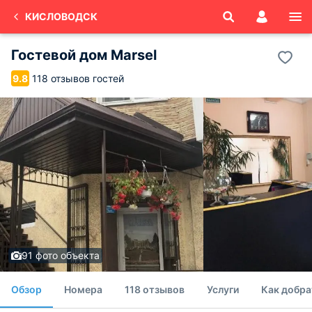
КИСЛОВОДСК
Гостевой дом Marsel
118 отзывов гостей
9.8
91 фото объекта
Обзор
Номера
118 отзывов
Услуги
Как добра