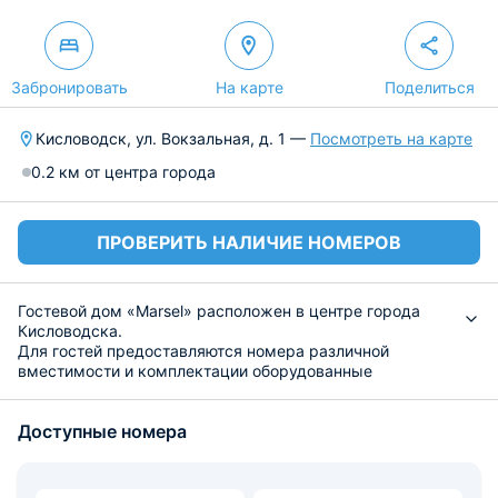
Забронировать
На карте
Поделиться
Кисловодск, ул. Вокзальная, д. 1 —
Посмотреть на карте
0.2 км от центра города
ПРОВЕРИТЬ НАЛИЧИЕ НОМЕРОВ
Гостевой дом «Marsel» расположен в центре города
Кисловодска.
Для гостей предоставляются номера различной
вместимости и комплектации оборудованные
удобными спальными местами, прикроватной мебелью,
шкафами для хранения вещей, небольшой рабочей
Доступные номера
зоной с письменным столом, и чайником. Санузел
оборудован сантехникой и феном. По всей территории
работает точка высокоскоростного интернета.
Общая кухня укомплектована гарнитуром и бытовой