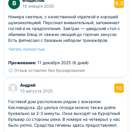
Владислав
В
9.3
16 января 2026
Номера светлые, с качественной отделкой и хорошей
шумоизоляцией. Персонал внимательный, запоминает
гостей и их предпочтения. Завтрак — шведский стол с
обилием блюд от свежих овощей до горячих закусок.
Есть фитнесзал с базовым набором тренажёров.
Расположение удобное: рядом парки и кафе.
Читать полностью
Из недостатков: в номерах нет минибаров, но можно
заказать напитки через сервис номеров.
Проживание:
11 декабря 2025 (6 дней)
Отзыв оставлен без бронирования
Андрей
10
13 августа 2025
Гостевой дом расположен рядом с вокзалом
Кисловодска. До центра отсюда можно также дойти
буквально за 2-3 минуты. Окна выходят на Курортный
бульвар со стороны реки. В номере на четверых у нас
было уютно. Средства гигиены здесь предоставляют.
Для организации питания предлагается общая кухня.