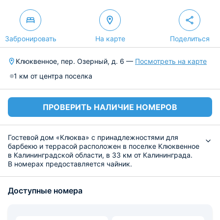
Забронировать
На карте
Поделиться
Клюквенное, пер. Озерный, д. 6 —
Посмотреть на карте
1 км от центра поселка
ПРОВЕРИТЬ НАЛИЧИЕ НОМЕРОВ
Гостевой дом «Клюква» с принадлежностями для
барбекю и террасой расположен в поселке Клюквенное
в Калининградской области, в 33 км от Калининграда.
В номерах предоставляется чайник.
В окружающей местности популярны рыбная ловля и
пешие походы.
Доступные номера
Гостевой дом «Клюква» находится в 7 км от
Светлогорска и в 26 км от Зеленоградска.
Расстояние до аэропорта Калининграда Храброво
составляет 32 км.