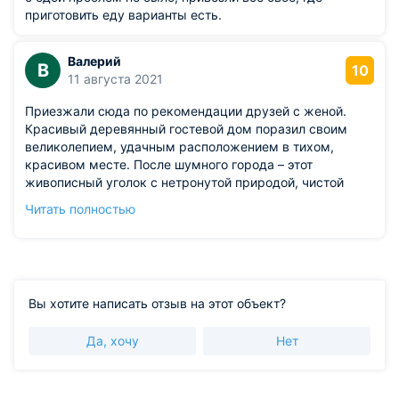
приготовить еду варианты есть.
Валерий
В
10
11 августа 2021
Приезжали сюда по рекомендации друзей с женой.
Красивый деревянный гостевой дом поразил своим
великолепием, удачным расположением в тихом,
красивом месте. После шумного города – этот
живописный уголок с нетронутой природой, чистой
водой в озере способствуют незабываемому отдыху.
Читать полностью
Мы с женой провели здесь потрясающих три дня.
Проживали на втором этаже, номер с верандой. Есть
все необходимое для проживания и отдыха. Особенно
понравилась сауна, купание в озере. Приедем еще раз.
Вы хотите написать отзыв на этот объект?
Да, хочу
Нет