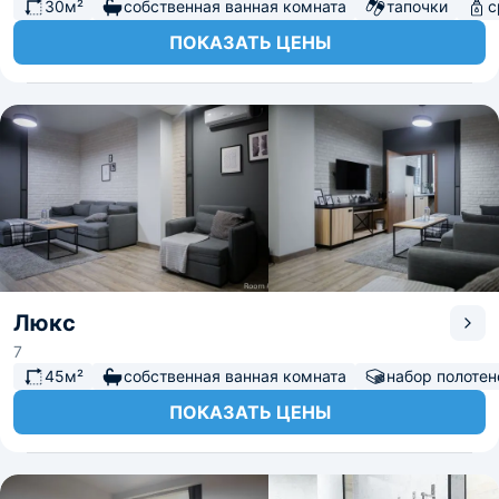
30м²
собственная ванная комната
тапочки
с
ПОКАЗАТЬ ЦЕНЫ
Люкс
7
45м²
собственная ванная комната
набор полотен
ПОКАЗАТЬ ЦЕНЫ