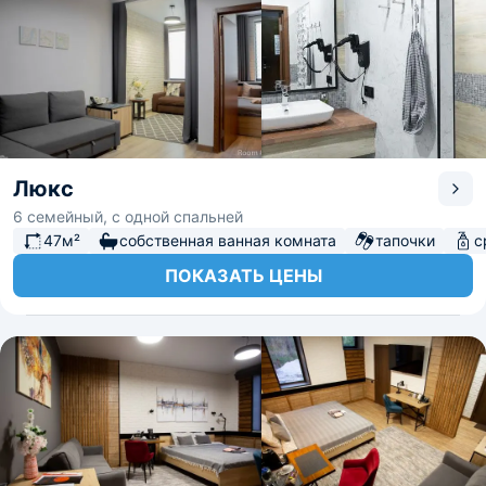
Люкс
6 семейный, с одной спальней
47м²
собственная ванная комната
тапочки
с
ПОКАЗАТЬ ЦЕНЫ