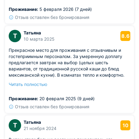
спать.
Проживание:
5 февраля 2026 (7 дней)
Из недостатков: в шкафу не хватало крючков для
верхней одежды — вешалки есть, а вот повесить
Отзыв оставлен без бронирования
куртку или шарф особо некуда. Добавьте пару крючков,
и будет вообще отлично.
Татьяна
Т
8.6
10 марта 2025
Прекрасное место для проживания с отзывчивым и
гостеприимным персоналом. За умеренную доплату
предлагается завтрак на выбор (целых шесть
вариантов, от традиционной русской каши до блюд
мексиканской кухни). В комнатах тепло и комфортно.
Ближайший магазин находится в шаговой доступности,
Читать полностью
примерно в 7-8 минутах ходьбы. Искренне
рекомендую этот отель, один из лучших в своем роде.
Проживание:
20 февраля 2025 (9 дней)
Отзыв оставлен без бронирования
Татьяна
Т
10
21 ноября 2024