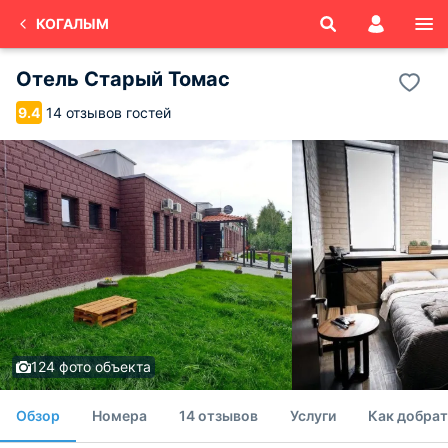
КОГАЛЫМ
Отель Старый Томас
14 отзывов гостей
9.4
124 фото объекта
Обзор
Номера
14 отзывов
Услуги
Как добрат