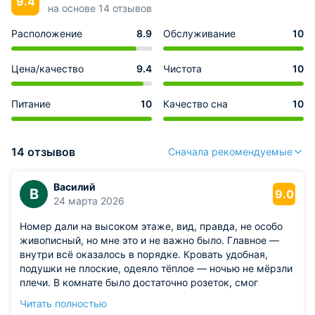
9.4
на основе 14 отзывов
Расположение
8.9
Обслуживание
10
Цена/качество
9.4
Чистота
10
Питание
10
Качество сна
10
14 отзывов
Сначала рекомендуемые
Василий
В
9.0
24 марта 2026
Номер дали на высоком этаже, вид, правда, не особо
живописный, но мне это и не важно было. Главное —
внутри всё оказалось в порядке. Кровать удобная,
подушки не плоские, одеяло тёплое — ночью не мёрзли
плечи. В комнате было достаточно розеток, смог
одновременно зарядить ноутбук и телефон, что для
Читать полностью
меня критично. Кондиционер работал тихо, не мешал