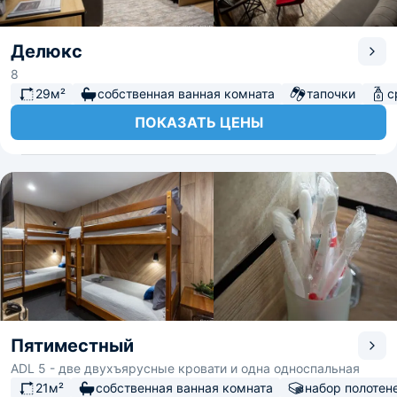
Делюкс
8
29м²
собственная ванная комната
тапочки
с
ПОКАЗАТЬ ЦЕНЫ
Пятиместный
ADL 5 - две двухъярусные кровати и одна односпальная
21м²
собственная ванная комната
набор полотен