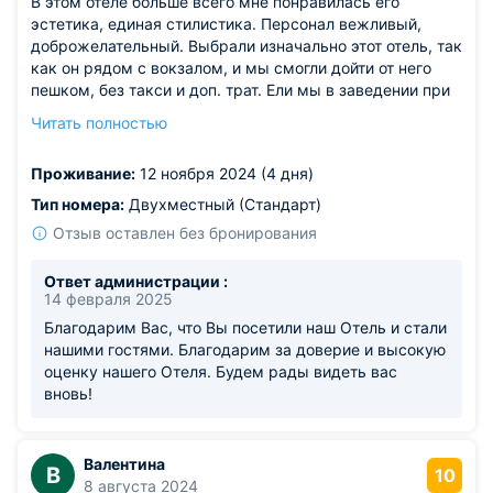
В этом отеле больше всего мне понравилась его
эстетика, единая стилистика. Персонал вежливый,
доброжелательный. Выбрали изначально этот отель, так
как он рядом с вокзалом, и мы смогли дойти от него
пешком, без такси и доп. трат. Ели мы в заведении при
отеле, кормят там хорошо, работники отличные. В
Читать полностью
номере чисто и убрано, матрас на кровати новый. В
общем и целом минусов мы не нашли, нам понравилось
Проживание:
12 ноября 2024 (4 дня)
всё.
Тип номера:
Двухместный (Стандарт)
Отзыв оставлен без бронирования
Ответ администрации :
14 февраля 2025
Благодарим Вас, что Вы посетили наш Отель и стали
нашими гостями. Благодарим за доверие и высокую
оценку нашего Отеля. Будем рады видеть вас
вновь!
Валентина
В
10
8 августа 2024