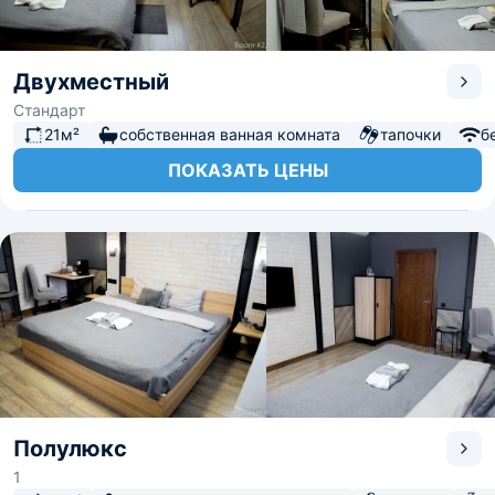
Двухместный
Стандарт
21м²
собственная ванная комната
тапочки
б
ПОКАЗАТЬ ЦЕНЫ
Полулюкс
1